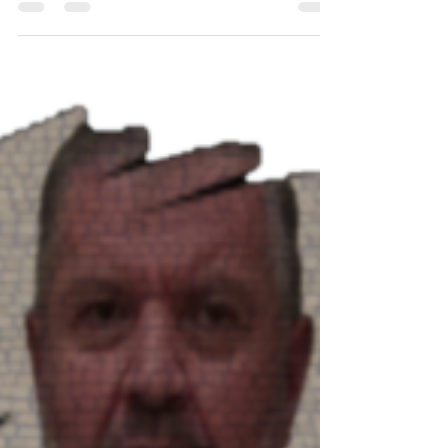
KALEM VE MEDENİ
KÜLTÜR
Geçtiğimiz hafta alak suresinin 3. Ayetini
öğrenmiştik. Bu gün 4. Ayetten devam
edeceğiz. Cenb-ı hak Alak suresinin 4.
Ayetinde...