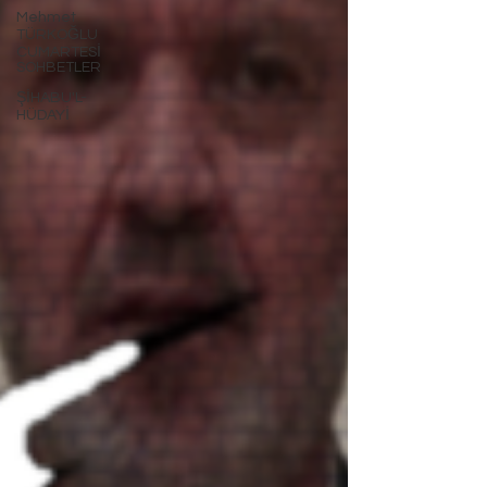
Mehmet
TÜRKOĞLU
CUMARTESİ
SOHBETLER
ŞİHABU'L-
HÜDAYİ