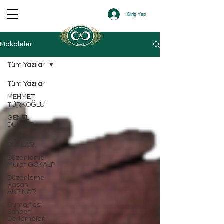
Giriş Yap
Makaleler
Tüm Yazılar
Tüm Yazılar
MEHMET
TÜRKOĞLU
GENEL
DUALAR
CUMA
DUALARI
Düzenleme
Murat GÖKALP
Düzenleme
Hasan
AKPINAR
Cumartesi
Sohbet
Derlemeleri