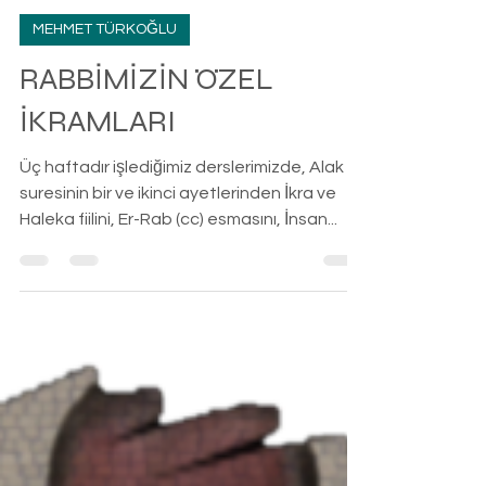
-
10 Eyl 2024
8 dakikada okunur
MEHMET TÜRKOĞLU
RABBİMİZİN ÖZEL
İKRAMLARI
Üç haftadır işlediğimiz derslerimizde, Alak
suresinin bir ve ikinci ayetlerinden İkra ve
Haleka fiilini, Er-Rab (cc) esmasını, İnsan...