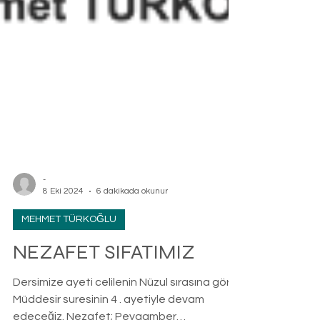
-
8 Eki 2024
6 dakikada okunur
MEHMET TÜRKOĞLU