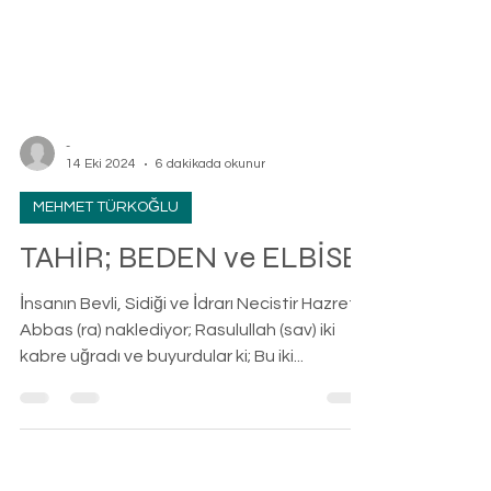
-
14 Eki 2024
6 dakikada okunur
MEHMET TÜRKOĞLU
TAHİR; BEDEN ve ELBİSE
İnsanın Bevli, Sidiği ve İdrarı Necistir Hazreti
Abbas (ra) naklediyor; Rasulullah (sav) iki
kabre uğradı ve buyurdular ki; Bu iki...