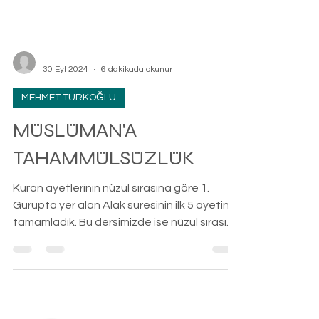
-
30 Eyl 2024
6 dakikada okunur
MEHMET TÜRKOĞLU
MÜSLÜMAN'A
TAHAMMÜLSÜZLÜK
Kuran ayetlerinin nüzul sırasına göre 1.
Gurupta yer alan Alak suresinin ilk 5 ayetini
tamamladık. Bu dersimizde ise nüzul sırasına