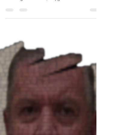
NEZAFET SIFATIMIZ
Dersimize ayeti celilenin Nüzul sırasına göre
Müddesir suresinin 4 . ayetiyle devam
edeceğiz. Nezafet; Peygamber
Efendimizden bize...