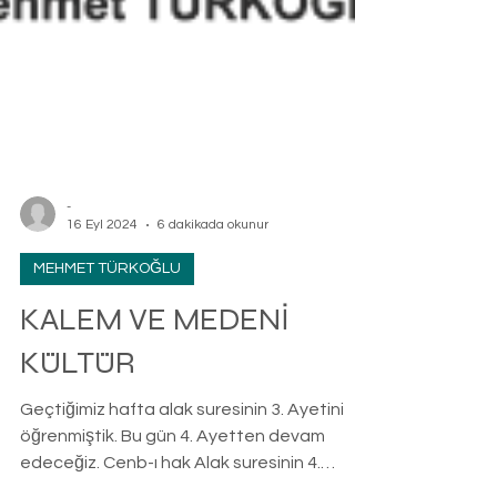
-
16 Eyl 2024
6 dakikada okunur
MEHMET TÜRKOĞLU