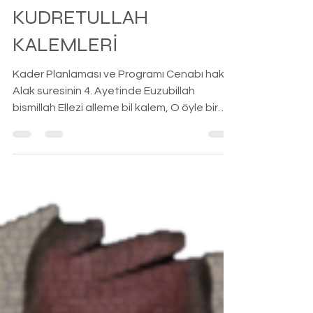
-
25 Eyl 2024
8 dakikada okunur
MEHMET TÜRKOĞLU
KUDRETULLAH
KALEMLERİ
Kader Planlaması ve Programı Cenabı hak
Alak suresinin 4. Ayetinde Euzubillah
bismillah Ellezi alleme bil kalem, O öyle bir
Rab ki...