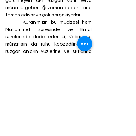
görülmeyen akil rüzgârı kafir veya 
münafık geberdiği zaman bedenlerine 
temas ediyor ve çok acı çekiyorlar.  
	 Kuranımızın bu mucizesi hem 
Muhammet suresinde ve Enfal 
surelerinde ifade eder ki; Kafirin de 
münafığın da ruhu kabzedilirken O 
rüzgâr onların yüzlerine ve sırtlarına 
vurur. Onun şiddeti ile onların yüzleri 
simsiyah kesilir. Müslümanın alnından 
ise boncuk gibi pırıl pırıl ter gelir. Bu 
imanın en belirgin alamettir. 
Ad Kavmi 
Hem ayeti celilerde hem de 
peygamberimizin hadislerinde anlattığı 
Ad kavmi Umman ile Yemen arasında 
bir bölgede yaşadı. Onlara peygamber 
olarak Hazreti Hud aleyhisselamı 
gönderilmişti. Hazreti Hud (as) 