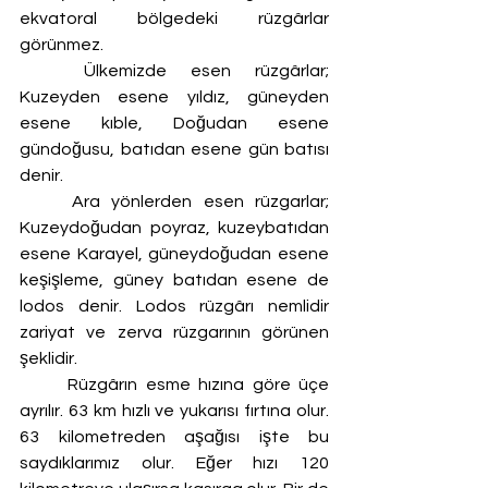
ekvatoral bölgedeki rüzgârlar 
görünmez. 	
	Ülkemizde esen rüzgârlar; 
Kuzeyden esene yıldız, güneyden 
esene kıble, Doğudan esene 
gündoğusu, batıdan esene gün batısı 
denir. 
	Ara yönlerden esen rüzgarlar; 
Kuzeydoğudan poyraz, kuzeybatıdan 
esene Karayel, güneydoğudan esene 
keşişleme, güney batıdan esene de 
lodos denir. Lodos rüzgârı nemlidir 
zariyat ve zerva rüzgarının görünen 
şeklidir. 
	Rüzgârın esme hızına göre üçe 
ayrılır. 63 km hızlı ve yukarısı fırtına olur. 
63 kilometreden aşağısı işte bu 
saydıklarımız olur. Eğer hızı 120 