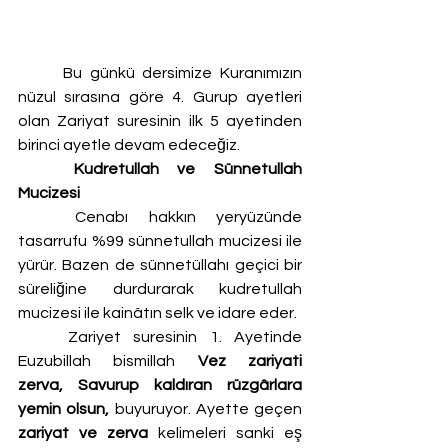
	Bu günkü dersimize Kuranımızın 
nüzul sırasına göre 4. Gurup ayetleri 
olan Zariyat suresinin ilk 5 ayetinden 
birinci ayetle devam edeceğiz.
Kudretullah ve Sünnetullah 
Mucizesi
	Cenabı hakkın yeryüzünde 
tasarrufu %99 sünnetullah mucizesi ile 
yürür. Bazen de sünnetüllahı geçici bir 
süreliğine durdurarak kudretullah 
mucizesi ile kainâtın selk ve idare eder.
	Zariyet suresinin 1. Ayetinde 
Euzubillah bismillah 
Vez zariyati 
zerva,
Savurup kaldıran rüzgârlara 
yemin olsun,
 buyuruyor. Ayette geçen 
zariyat ve zerva
 kelimeleri sanki eş 