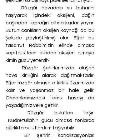
şekilde tozlaşmayı, polenleri anlatıyor.
	Rüzgâr havadaki su buharını 
taşıyarak içindeki oksijeni, dağın 
başından toprağın altına kadar yayar. 
Bütün canlıların oksijen kaynağı da bu 
şekilde paylaştırılmış olur. Eğer bu 
tasarruf Rabbimizin elinde olmasa 
kapitalistlerin elinden oksijen almaya 
kimin gücü yeterdi?
	Rüzgâr şehirlerimizde oluşan 
hava kirliliğini alarak dağıtmaktadır. 
Eğer rüzgâr olmasa o kirlilik üzerimizde 
kalır ve yaşanmaz bir hale gelir. 
Ormanlarımızdaki temiz havayı da 
yaşadığımız yere getirir.
	Rüzgâr bulutları taşır. 
 Kudretullahın gücü olmasa tonlarca 
ağırlıkta bulutları kim taşıyabilir. 
	Bir şehrin kanalizasyonları 