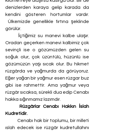
kilometreye ulaşırsa kasırga olur. Bir de 
denizlerden karaya gelip karada da 
kendini gösteren hortumlar vardır. 
 Ülkemizde genellikle fırtına şeklinde 
görülür. 
	İçtiğimiz su manevi kalbe ulaşır. 
Oradan geçerken manevi kalbimiz çok 
sevinçli ise o gözümüzden gelen su 
soğuk olur, çok üzüntülü, hüzünlü ise 
gözümüzün yaşı sıcak olur. Bu hikmet 
rüzgârda ve yağmurda da görüyoruz. 
Eğer yağan bir yağmur esen rüzgar buz 
gibi ise rahmettir. Ama yağmur veya 
rüzgâr sıcaksa, sürekli dua edip Cenabı 
hakka sığınmamız lazımdır.
	Rüzgârlar Cenabı Hakkın İslah 
Kudretidir. 
Cenabı hak bir toplumu, bir milleti 
ıslah edecek ise rüzgâr kudretullahını 