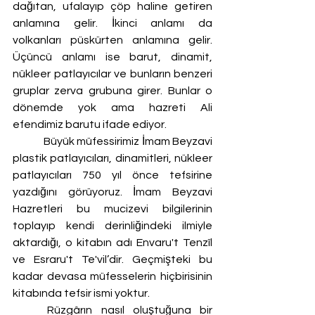
dağıtan, ufalayıp çöp haline getiren 
anlamına gelir. İkinci anlamı da 
volkanları püskürten anlamına gelir. 
Üçüncü anlamı ise barut, dinamit, 
nükleer patlayıcılar ve bunların benzeri 
gruplar zerva grubuna girer. Bunlar o 
dönemde yok ama hazreti Ali 
efendimiz barutu ifade ediyor.
	 Büyük müfessirimiz İmam Beyzavi 
plastik patlayıcıları, dinamitleri, nükleer 
patlayıcıları 750 yıl önce tefsirine 
yazdığını görüyoruz. İmam Beyzavi 
Hazretleri bu mucizevi bilgilerinin 
toplayıp kendi derinliğindeki ilmiyle 
aktardığı, o kitabın adı Envaru't Tenzîl 
ve Esraru't Te'vil’dir. Geçmişteki bu 
kadar devasa müfesselerin hiçbirisinin 
kitabında tefsir ismi yoktur. 
	Rüzgârın nasıl oluştuğuna bir 