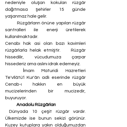
nedeniyle oluşan kokuları rüzgâr 
dağıtmasa şehirler 15 günde 
yaşanmaz hale gelir. 
	Rüzgârların önüne yapılan rüzgâr 
santralleri ile enerji üretilerek 
kullanılmaktadır. 
Cenabı hak asi olan bazı kavimleri 
rüzgârlarla helak etmiştir.    Rüzgâr 
hissedilir, vücudumuza çarpar 
hissederiz ama aslını idrak edemeyiz.
	İmam Maturidi Hazretleri 
Te'vîlâtü'l Kur'ân adlı eserinde rüzgâr 
Cenab-ı hakkın en büyük 
mucizelerinden bir mucizedir, 
buyuruyor.
Anadolu Rüzgârları  
 Dünyada 10 çeşit rüzgâr vardır. 
Ülkemizde ise bunun sekizi görünür. 
Kuzey kutuplara yakın olduğumuzdan 