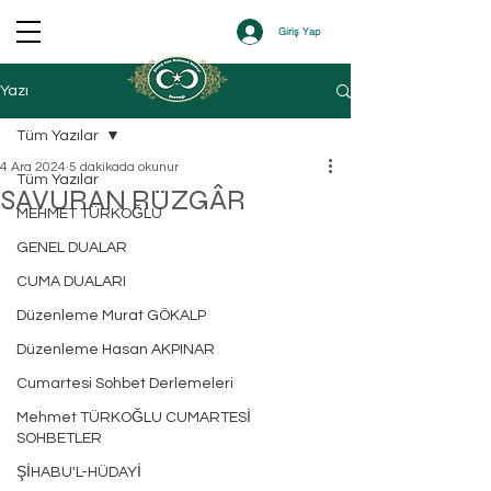
Giriş Yap
Yazı
Tüm Yazılar
4 Ara 2024
5 dakikada okunur
Tüm Yazılar
SAVURAN RÜZGÂR
MEHMET TÜRKOĞLU
GENEL DUALAR
CUMA DUALARI
Düzenleme Murat GÖKALP
Düzenleme Hasan AKPINAR
Cumartesi Sohbet Derlemeleri
Mehmet TÜRKOĞLU CUMARTESİ
SOHBETLER
ŞİHABU'L-HÜDAYİ