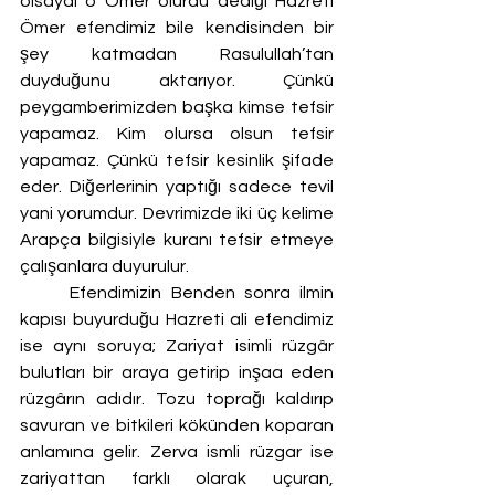
olsaydı o Ömer olurdu dediği Hazreti 
Ömer efendimiz bile kendisinden bir 
şey katmadan Rasulullah’tan 
duyduğunu aktarıyor. Çünkü 
peygamberimizden başka kimse tefsir 
yapamaz. Kim olursa olsun tefsir 
yapamaz. Çünkü tefsir kesinlik şifade 
eder. Diğerlerinin yaptığı sadece tevil 
yani yorumdur. Devrimizde iki üç kelime 
Arapça bilgisiyle kuranı tefsir etmeye 
çalışanlara duyurulur. 
	Efendimizin Benden sonra ilmin 
kapısı buyurduğu Hazreti ali efendimiz 
ise aynı soruya; Zariyat isimli rüzgâr 
bulutları bir araya getirip inşaa eden 
rüzgârın adıdır. Tozu toprağı kaldırıp 
savuran ve bitkileri kökünden koparan 
anlamına gelir. Zerva ismli rüzgar ise 
zariyattan farklı olarak uçuran, 