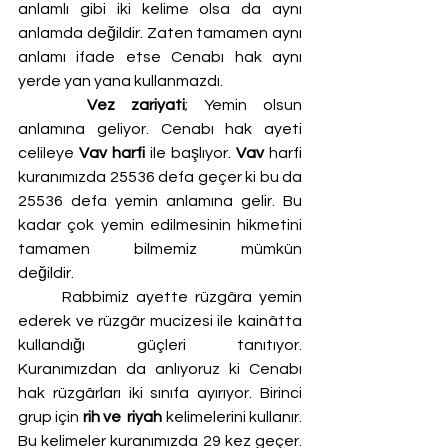
anlamlı gibi iki kelime olsa da aynı 
anlamda değildir. Zaten tamamen aynı 
anlamı ifade etse Cenabı hak aynı 
yerde yan yana kullanmazdı. 
Vez zariyati
; Yemin olsun 
anlamına geliyor. Cenabı hak ayeti 
celileye 
Vav harfi 
ile başlıyor. 
Vav
 harfi 
kuranımızda 25536 defa geçer ki bu da 
25536 defa yemin anlamına gelir. Bu 
kadar çok yemin edilmesinin hikmetini 
tamamen bilmemiz mümkün 
değildir.                      
	Rabbimiz ayette rüzgâra yemin 
ederek ve rüzgâr mucizesi ile kainâtta 
kullandığı güçleri tanıtıyor. 
Kuranımızdan da anlıyoruz ki Cenabı 
hak rüzgârları iki sınıfa ayırıyor. Birinci 
grup için 
rih ve  riyah
 kelimelerini kullanır. 
Bu kelimeler kuranımızda 29 kez geçer. 