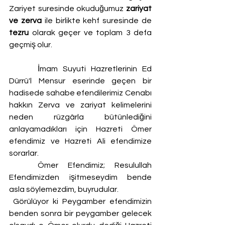
Zariyet suresinde okuduğumuz 
zariyat 
ve zerva
 ile birlikte kehf suresinde de 
tezru
 olarak geçer ve toplam 3 defa 
geçmiş olur.                                                              
	 İmam Suyuti Hazretlerinin Ed 
Dürrü'l Mensur eserinde geçen bir 
hadisede sahabe efendilerimiz Cenabı 
hakkın Zerva ve zariyat kelimelerini 
neden rüzgârla bütünlediğini 
anlayamadıkları için Hazreti Ömer 
efendimiz ve Hazreti Ali efendimize 
sorarlar.  
   Ömer Efendimiz; Resulullah 
Efendimizden işitmeseydim bende 
asla söylemezdim, buyrudular.
 Görülüyor ki Peygamber efendimizin 
benden sonra bir peygamber gelecek 