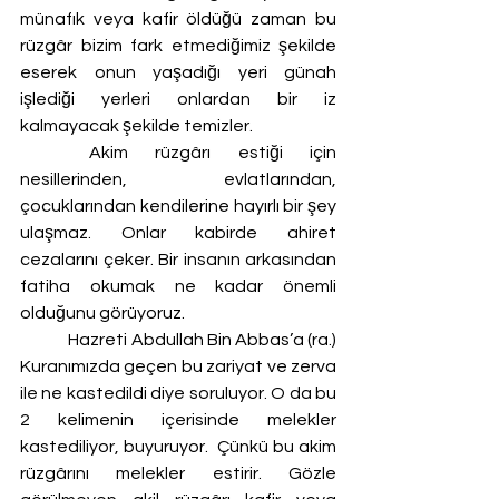
münafık veya kafir öldüğü zaman bu 
rüzgâr bizim fark etmediğimiz şekilde 
eserek onun yaşadığı yeri günah 
işlediği yerleri onlardan bir iz 
kalmayacak şekilde temizler. 
	Akim rüzgârı estiği için 
nesillerinden, evlatlarından, 
çocuklarından kendilerine hayırlı bir şey 
ulaşmaz. Onlar kabirde ahiret 
cezalarını çeker. Bir insanın arkasından 
fatiha okumak ne kadar önemli 
olduğunu görüyoruz. 
	 Hazreti Abdullah Bin Abbas’a (ra.) 
Kuranımızda geçen bu zariyat ve zerva 
ile ne kastedildi diye soruluyor. O da bu 
2 kelimenin içerisinde melekler 
kastediliyor, buyuruyor.  Çünkü bu akim 
rüzgârını melekler estirir. Gözle 