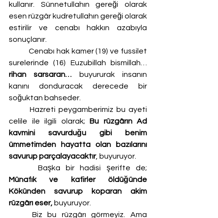
kullanır. Sünnetullahın gereği olarak 
esen rüzgâr kudretullahın gereği olarak 
estirilir ve cenabı hakkın azabıyla 
sonuçlanır. 
	Cenabı hak kamer (19) ve fussilet 
surelerinde (16) Euzubillah bismillah…
rihan sarsaran… 
buyururak insanın 
kanını donduracak derecede bir 
soğuktan bahseder.                              
	Hazreti peygamberimiz bu ayeti 
celile ile ilgili olarak; 
Bu rüzgârın Ad 
kavmini savurduğu gibi benim 
ümmetimden hayatta olan bazılarını 
savurup parçalayacaktır
, buyuruyor.     
	 Başka bir hadisi şerifte de; 
Münafık ve kafirler öldüğünde 
Kökünden savurup koparan akim 
rüzgârı eser,
 buyuruyor. 
	Biz bu rüzgârı görmeyiz. Ama 