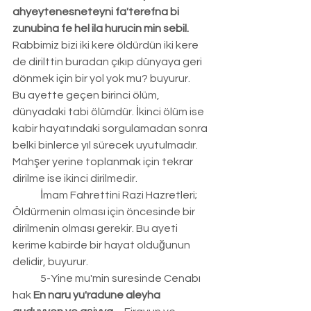
ahyeytenesneteyni fa'terefna bi 
zunubina fe hel ila hurucin min sebil.
Rabbimiz bizi iki kere öldürdün iki kere 
de dirilttin buradan çıkıp dünyaya geri 
dönmek için bir yol yok mu? buyurur.
Bu ayette geçen birinci ölüm, 
dünyadaki tabi ölümdür. İkinci ölüm ise 
kabir hayatındaki sorgulamadan sonra 
belki binlerce yıl sürecek uyutulmadır. 
Mahşer yerine toplanmak için tekrar 
dirilme ise ikinci dirilmedir.
	İmam Fahrettini Razi Hazretleri; 
Öldürmenin olması için öncesinde bir 
dirilmenin olması gerekir. Bu ayeti 
kerime kabirde bir hayat olduğunun 
delidir, buyurur.
	5-Yine mu'min suresinde Cenabı 
hak 
En naru yu'radune aleyha 