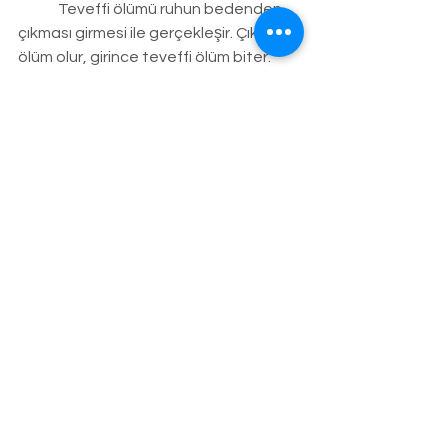
	Teveffi ölümü ruhun bedenden 
çıkması girmesi ile gerçekleşir. Çıkınca 
ölüm olur, girince teveffi ölüm biter. 
Uyku teveffi ölü ölümünde acı ve 
ızdırap olmaz
         Mevt Ölümü
	Meft; Cenabı hakkın imate emri 
ile nefsin tek seferlik ölümüdür. Nefse 
ikinci kez ölüm yoktur. Nefis bir kere 
ölür. Nefsin ölümü acı ve ızdıraplıdır.
	Cenabı hak Duahan suresinde 
bismillah 
La yezukune fihel mevte illel 
mevtetel ula...
 Orada ilk ölümden 
başka ölüm tatmazlar, buyurmaktadır.
	Peygamber Efendimiz bu ayeti 
celile için, 
Cenabı hak kıyamet günü 
cennettikleri cennete cehennemlikleri 
de cehenneme koyduktan sonra ölüm 
boynundan çekilerek getirilir. 