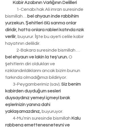
Kabir Azabının Varlığının Delilleri
	1-Cenabı hak Ali imran suresinde 
bismillah …
bel ahyaun inde rabbihim 
yurzekun. Şehitleri ölü sanma onlar 
diridir, hatta onlara rableri katında rızık 
verilir
, buyurur. İşte bu ayeti celile kabir 
hayatının delilidir.
	2-Bakara suresinde bismillah …
bel ehyaun ve lakin la teş'urun.
 O 
şehitlerin diri oldukları ve 
rızıklandırıldıklarını ancak bizim bunun 
farkında olmadığımızı bildiriyor.
         3-Peygamberimiz (sav); 
Siz benim 
kabirden duyduğum sesleri 
duysaydınız yemeyi içmeyi bırak 
eşlerinizin yanına dahi 
yaklaşamazdınız,
 buyuruyor.
         4-Mu’min suresinde bismillah 
Kalu 
rabbena emettenesneteyni ve 