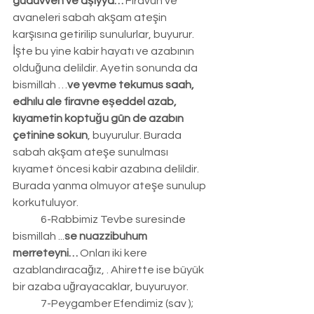
guduvven ve aşiyya… 
Firavun ve 
avaneleri sabah akşam ateşin 
karşısına getirilip sunulurlar, buyurur. 
İşte bu yine kabir hayatı ve azabının 
olduğuna delildir. Ayetin sonunda da 
bismillah …
ve yevme tekumus saah, 
edhılu ale firavne eşeddel azab, 
kıyametin koptuğu gün de azabın 
çetinine sokun
, buyurulur. Burada 
sabah akşam ateşe sunulması 
kıyamet öncesi kabir azabına delildir. 
Burada yanma olmuyor ateşe sunulup 
korkutuluyor.
	6-Rabbimiz Tevbe suresinde 
bismillah ...
se nuazzibuhum 
merreteyni…
 Onları iki kere 
azablandıracağız, . Ahirette ise büyük 
bir azaba uğrayacaklar, buyuruyor.
	7-Peygamber Efendimiz (sav ); 