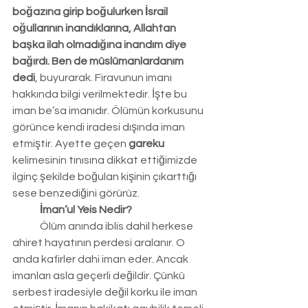
boğazına girip boğulurken İsrail 
oğullarının inandıklarına, Allahtan 
başka ilah olmadığına inandım diye 
bağırdı. Ben de müslümanlardanım 
dedi
, buyurarak. Firavunun imanı 
hakkında bilgi verilmektedir. İşte bu 
iman be’sa imanıdır. Ölümün korkusunu 
görünce kendi iradesi dışında iman 
etmiştir. Ayette geçen 
gareku 
kelimesinin tınısına dikkat ettiğimizde 
ilginç şekilde boğulan kişinin çıkarttığı 
sese benzediğini görürüz.
	İman’ul Yeis Nedir?
	Ölüm anında iblis dahil herkese 
ahiret hayatının perdesi aralanır. O 
anda kafirler dahi iman eder. Ancak 
imanları asla geçerli değildir. Çünkü 
serbest iradesiyle değil korku ile iman 