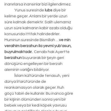
inanırlarsa inansınlar bizi ilgilendirmez.
	Yunus suresinde 
lubs
 diye bir 
kelime geçer. Anlamı bir yerde uzun 
süre kalmak demektir. Salih ulemamız 
uzun süre kalmanın kabir azabı olduğu 
konusunda ittifak halindedirler.
Muminun suresinde Bismillah …
ve min 
veraihim berzahun ila yevmi yub'asun, 
buyrulmaktadır.
  Cenabı hak Ayertte 
berzahun
 buyurarak bir şeyin geri 
dönüşünü engelleyen bir berzah 
aleminin varlığını bildiriyor.
	İslam kültüründe tenasuh, yeni 
dünya litarütüründe de 
reankarnasyon olarak geçer. Ruh 
göçü tabiri de kullanılır. Bu inanca göre 
bir kişinin ölümünden sonra yeni bir 
bebek veya bir kedi köpek yavrusu 