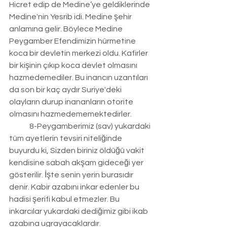
Hicret edip de Medine’ye geldiklerinde 
Medine'nin Yesrib idi. Medine şehir 
anlamına gelir. Böylece Medine 
Peygamber Efendimizin hürmetine 
koca bir devletin merkezi oldu. Kafirler 
bir kişinin çıkıp koca devlet olmasını 
hazmedemediler. Bu inancın uzantıları 
da son bir kaç aydır Suriye'deki 
olayların durup inananların otorite 
olmasını hazmedememektedirler.
	8-Peygamberimiz (sav) yukardaki 
tüm ayetlerin tevsiri niteliğinde 
buyurdu ki, Sizden biriniz öldüğü vakit 
kendisine sabah akşam gideceği yer 
gösterilir. İşte senin yerin burasıdır 
denir. Kabir azabını inkar edenler bu 
hadisi şerifi kabul etmezler. Bu 
inkarcılar yukardaki dediğimiz gibi ikab 
azabına ugrayacaklardır.