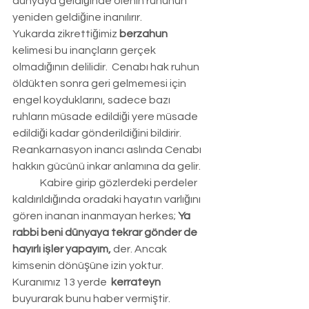
dünyaya geldiğinde ölenin ruhunun 
yeniden geldiğine inanılırır.
Yukarda zikrettiğimiz 
berzahun
kelimesi bu inançların gerçek 
olmadığının delilidir.  Cenabı hak ruhun 
öldükten sonra geri gelmemesi için 
engel koyduklarını, sadece bazı 
ruhların müsade edildiği yere müsade 
edildiği kadar gönderildiğini bildirir. 
Reankarnasyon inancı aslında Cenabı 
hakkın gücünü inkar anlamına da gelir.
	Kabire girip gözlerdeki perdeler 
kaldırıldığında oradaki hayatın varlığını 
gören inanan inanmayan herkes; 
Ya 
rabbi beni dünyaya tekrar gönder de 
hayırlı işler yapayım,
 der. Ancak 
kimsenin dönüşüne izin yoktur. 
Kuranımız 13 yerde  
kerrateyn
buyurarak bunu haber vermiştir.