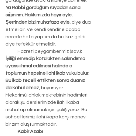
gördüğünde ayakta kıbleye dönerek; 
Ya Rabbi gördüğüm rüyadan sana 
sığınırım. Hakkımızda hayır eyle. 
Şerrinden bizi muhafaza eyle,
 diye dua 
etmelidir. Ve kendi kendine acaba 
nerede hata yaptım da bu ikaz geldi 
diye tefekkür etmelidir.
	Hazreti peygamberimiz (sav.); 
İyiliği emredip kötülükten sakındırma 
uyarısı ihmal edilmesi halinde o 
toplumun hepsine ilahi ikab vuku bulur. 
Bu ikab tecelli ettikten sonra duanız 
da kabul olmaz, 
buyuruyor.
Mekarimül ahlak mektebinin hadimleri 
olarak şu derslerimizde ilahi ikaba 
muhatap olmamak için çalışıyoruz. Bu 
sohbetlerimiz ilahi ikapa karşı manevi 
bir zırh oluşturmaktadır.
	Kabir Azabı