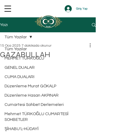
Giriş Yap
Yazı
Tüm Yazılar
15 Oca 2025
7 dakikada okunur
Tüm Yazılar
GAZABULLAH
MEHMET TÜRKOĞLU
GENEL DUALAR
CUMA DUALARI
Düzenleme Murat GÖKALP
Düzenleme Hasan AKPINAR
Cumartesi Sohbet Derlemeleri
Mehmet TÜRKOĞLU CUMARTESİ
SOHBETLER
ŞİHABU'L-HÜDAYİ