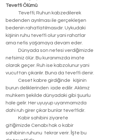
Teveffi Ölümü
	Teveffi; Ruhun kabzedilerek 
bedenden ayrılması ile gerçekleşen 
bedenin rahatlatılmasıdır. Uykudaki 
kişinin ruhu teveffi olur yani rahatlar 
ama nefis yaşamaya devam eder.
	Dünyada son nefesi verdiğimizde 
nefsimiz ölür. Bu kuranımızda imate 
olarak geçer. Ruh ise kabzolunur yani 
vucuttan çıkarılır. Buna da teveffi denir.
	Ceset kabre girdiğinde   kişinin 
burun deliklerinden  iade edilir. Aklımız 
muhkem şekilde dünyadaki gibi şuurlu 
hale gelir. Her uyuyup uyanmamızda 
dahi ruh girer çıkar bunlar teveffidir.
	Kabir sahibini ziyarete 
gitiğimizde Cenabı hak o kabir 
sahibinin ruhunu  tekrar verir. İşte bu 