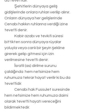
da teveffidir.
	Şehitlerin dünyaya geliş 
gidişlerinde onlara ruhları verilip alınır.  
Onların dünyaya her gelişlerinde 
Cenabı hakkın ruhlarına verdiği izine 
teveffi denir.
	Kabir azabı ve tevkifi süresi 
bittikten sonra dünyaya rüyalar 
yoluyla veya canlı bir şeyin şekline 
girerek gelip gitmesi için izin 
verilmesine teveffi denir.
	İsrafil (as) dirilme surunu 
çaldığında  hem nefsimize hem 
ruhumuza tekrar hayat verilir ki bu da 
teveffidir.
	Cenabı hak Fussulet suresinde 
hem nefsimize hem ruhumuza daimi 
olarak teveffi hayatı vereceğini 
bildirmektedir.