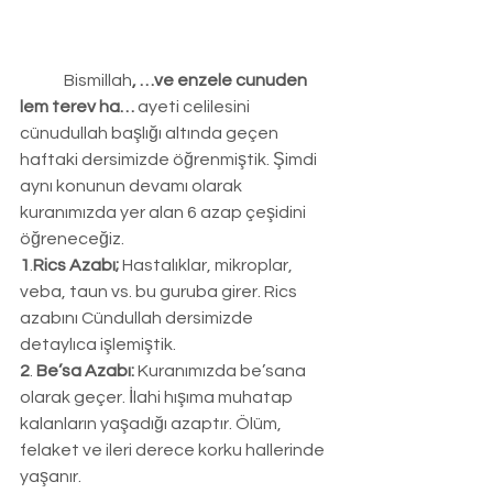
	Bismillah
, …ve enzele cunuden 
lem terev ha…
 ayeti celilesini 
cünudullah başlığı altında geçen 
haftaki dersimizde öğrenmiştik. Şimdi 
aynı konunun devamı olarak 
kuranımızda yer alan 6 azap çeşidini 
öğreneceğiz.
1
.
Rics Azabı;
 Hastalıklar, mikroplar, 
veba, taun vs. bu guruba girer. Rics 
azabını Cündullah dersimizde 
detaylıca işlemiştik.
2
. 
Be’sa Azabı: 
Kuranımızda be’sana 
olarak geçer. İlahi hışıma muhatap 
kalanların yaşadığı azaptır. Ölüm, 
felaket ve ileri derece korku hallerinde 
yaşanır.