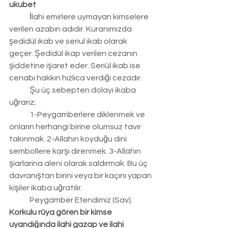
ukubet
	İlahi emirlere uymayan kimselere 
verilen azabın adıdır. Kuranımızda 
şedidül ikab ve seriul ikab olarak 
geçer. Şedidül ikap verilen cezanın 
şiddetine işaret eder. Seriül ikab ise 
cenabı hakkın hızlıca verdiği cezadır.
	Şu üç sebepten dolayı ikaba 
uğrarız;
	1-Peygamberlere diklenmek ve 
onların herhangi birine olumsuz tavır 
takınmak. 2-Allahın koyduğu dini 
sembollere karşı direnmek. 3-Allahın 
şiarlarina aleni olarak saldırmak. Bu üç 
davranıştan birini veya bir kaçını yapan 
kişiler ikaba uğratılır.
	Peygamber Efendimiz (Sav); 
Korkulu rüya gören bir kimse 
uyandığında ilahi gazap ve ilahi 