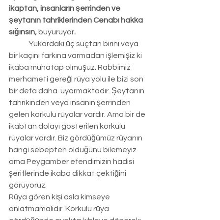
ikaptan, insanların şerrinden ve 
şeytanın tahriklerinden Cenabı hakka 
sığınsın, 
buyuruyor
.
	Yukardaki üç suçtan birini veya 
bir kaçını farkına varmadan işlemişiz ki 
ikaba muhatap olmuşuz. Rabbimiz 
merhameti gereği rüya yolu ile bizi son 
bir defa daha  uyarmaktadır. Şeytanın 
tahrikinden veya insanın şerrinden 
gelen korkulu rüyalar vardır. Ama bir de 
ikabtan dolayı gösterilen korkulu 
rüyalar vardır. Biz gördüğümüz rüyanın 
hangi sebepten olduğunu bilemeyiz 
ama Peygamber efendimizin hadisi 
şeriflerinde ikaba dikkat çektiğini 
görüyoruz.
Rüya gören kişi asla kimseye 
anlatmamalıdır. Korkulu rüya 