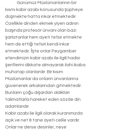
	Günümüz Müslümanlarının bir 
kısmı kabir azabı konusunda şüpheye 
düşmekte hatta inkar etmektedir. 
Özellikle dinden ekmek yiyen adının 
başında profesör ünvanı olan bazı 
şarlatanlar hem ayeti tefsir etmekte 
hem de ettiği tefsiri kendi inkar 
etmektedir. İşte onlar Peygamber 
efendimizin kabir azabı ile ilgili hadisi 
şeriflerini dikkate almayarak ilahi ikaba 
muhatap olanlardır. Bir kısım 
Müslümanlar da onların ünvanlarına 
güvenerek arkalarından gitmektedir. 
Bunların çoğu dışardan aldıkları 
talimatlarla hareket eden sözde din 
adamlarıdır.
Kabir azabı ile ilgili olarak kuranımızda  
açık ve net 8 tane ayeti celile vardır. 
Onlar ne derse desinler, neye 