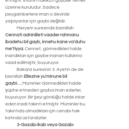
etmiştir. İmanın hakikatı gaybilik temeli 
üzerine kuruludur. Sadece 
peygamberlere iman o devirde 
yaşayanlar için gaybi değildir.
	Meryem suresinde bismillah 
Cennati adninilleti vaader rahmanu 
ibadehu bil gayb, innehu kane va'duhu 
me'tiyya.
 Cennet, görmedikleri halde 
inandıkları için gaybe inanan kullarına 
vaad edilmiştir, buyuruyor.
	Bakara suresinin 3. Ayetin de de 
bismillah 
Ellezine yu'minune bil 
gaybi….
 Müminler Görmedikleri halde 
şüphe etmeden gayba iman ederler, 
buyuruyor. Bir şeyi gördüğü halde inkar 
eden inadi takıntı etmiştir. Müminler bu 
takıntıda olmadıkları için cenabı hak 
katında üstündürler.
	3-Gazabı ikab veya Gazabı 