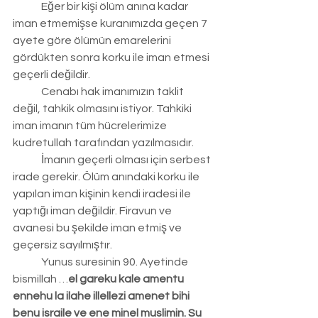
	Eğer bir kişi ölüm anına kadar 
iman etmemişse kuranımızda geçen 7 
ayete göre ölümün emarelerini 
gördükten sonra korku ile iman etmesi 
geçerli değildir.
	Cenabı hak imanımızın taklit 
değil, tahkik olmasını istiyor. Tahkiki 
iman imanın tüm hücrelerimize 
kudretullah tarafından yazılmasıdır.
	İmanın geçerli olması için serbest 
irade gerekir. Ölüm anındaki korku ile 
yapılan iman kişinin kendi iradesi ile 
yaptığı iman değildir. Firavun ve 
avanesi bu şekilde iman etmiş ve 
geçersiz sayılmıştır.
	Yunus suresinin 90. Ayetinde 
bismillah …
el gareku kale amentu 
ennehu la ilahe illellezi amenet bihi 
benu israile ve ene minel muslimin. Su 