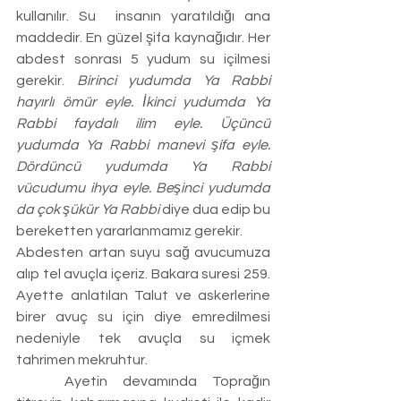
kullanılır. Su  insanın yaratıldığı ana 
maddedir. En güzel şifa kaynağıdır. Her 
abdest sonrası 5 yudum su içilmesi 
gerekir. 
Birinci yudumda Ya Rabbi 
hayırlı ömür eyle. İkinci yudumda Ya 
Rabbi faydalı ilim eyle. Üçüncü 
yudumda Ya Rabbi manevi şifa eyle. 
Dördüncü yudumda Ya Rabbi 
vücudumu ihya eyle. Beşinci yudumda 
da çok şükür Ya Rabbi
 diye dua edip bu 
bereketten yararlanmamız gerekir.
Abdesten artan suyu sağ avucumuza 
alıp tel avuçla içeriz. Bakara suresi 259. 
Ayette anlatılan Talut ve askerlerine 
birer avuç su için diye emredilmesi 
nedeniyle tek avuçla su içmek 
tahrimen mekruhtur.
	Ayetin devamında Toprağın 