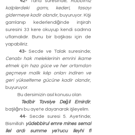
	42-
 Taha suresinde;
 Rabbimiz 
kalplerdeki gamı, kederi, tasayı 
gidermeye kadir olandır, 
buyuruyor. Kişi 
gamlanıp kederlendiğinde inşirah 
suresini 33 kere okuyup kendi sadrına 
uflamalıdır. Bunu bir başkası için de 
yapabiliriz.
	43-
 Secde ve Talak suresinde; 
Cenabı hak meleklerinin emrini ikame 
etmek için hıza güce ve her ortamdan 
geçmeye malik kılıp onları indiren ve 
geri yükselteme gücüne kadir olandır, 
buyuruyor.
	Bu dersimizin asıl konusu olan
	Tedbir Tavsiye Değil Emirdir
; 
başlığını bu ayete dayanarak işleyelim.
	44
- Secde suresi 5. Ayetinde; 
Bismillah 
yüdebbirul emre mines semai 
ilel ardı summe ye’rucu ileyhi fi 