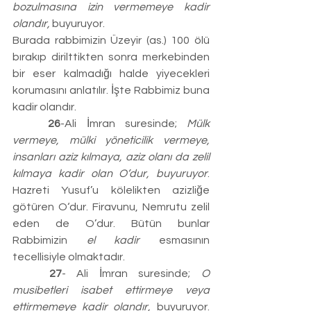
bozulmasına izin vermemeye kadir 
olandır,
 buyuruyor.
Burada rabbimizin Üzeyir (as.) 100 ölü 
bırakıp dirilttikten sonra merkebinden 
bir eser kalmadığı halde yiyecekleri 
korumasını anlatılır. İşte Rabbimiz buna 
kadir olandır.
	26
-Ali İmran suresinde; 
Mülk 
vermeye, mülki yöneticilik vermeye, 
insanları aziz kılmaya, aziz olanı da zelil 
kılmaya kadir olan O’dur, buyuruyor
. 
Hazreti Yusuf’u kölelikten azizliğe 
götüren O‘dur. Firavunu, Nemrutu zelil 
eden de O’dur. Bütün bunlar 
Rabbimizin 
el kadir
 esmasının 
tecellisiyle olmaktadır.
	27
- Ali İmran suresinde; 
O 
musibetleri isabet ettirmeye veya 
ettirmemeye kadir olandır,
 buyuruyor. 