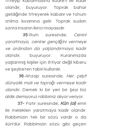
titreyip kabarmasına kudreti ile kadir 
olandır, buyuruyor. Toprak bahar 
geldiğinde titreyerek kabarır ve tohum 
atılma kıvamına gelir. Toprak sudan 
sonra insanın ikinci mayasıdır.
	35
-Rum suresinde; 
Cenini 
yaratmaya, cenine gençliğini vermeye 
ve ardından da yaşlandırmaya kadir 
olandır,
 buyuruyor. Kuranımızda 
yaşlanmış kişiler için ihtiyar değil kiberu 
ve şeybeten tabiri kullanılır.
	36
-Ahzap suresinde; 
Her çeşit 
dünyalık malı ve toprağı vermeye kadir 
olandır.
 Demek ki bir yeri bir şeyi biz 
aldık demiyoruz rabbimiz alıyor veriyor.
	37-
 Fatır suresinde; 
Kün (ol)
 emri 
ile melekleri yaratmaya kadir olandır. 
Rabbimizin tek bir sözü vardır o da 
kün
’dür. Rabbimizin sözü gibi geçen 