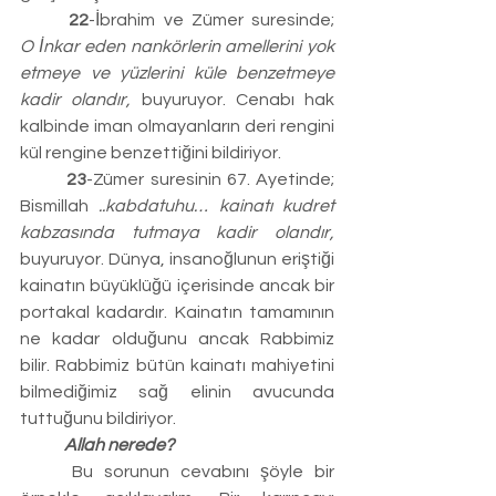
	22
-İbrahim ve Zümer suresinde; 
O
İnkar eden nankörlerin amellerini yok 
etmeye ve yüzlerini küle benzetmeye 
kadir olandır,
 buyuruyor. Cenabı hak 
kalbinde iman olmayanların deri rengini 
kül rengine benzettiğini bildiriyor.
	23
-Zümer suresinin 67. Ayetinde; 
Bismillah 
..kabdatuhu… kainatı kudret 
kabzasında tutmaya kadir olandır, 
buyuruyor. Dünya, insanoğlunun eriştiği 
kainatın büyüklüğü içerisinde ancak bir 
portakal kadardır. Kainatın tamamının 
ne kadar olduğunu ancak Rabbimiz 
bilir. Rabbimiz bütün kainatı mahiyetini 
bilmediğimiz sağ elinin avucunda 
tuttuğunu bildiriyor.
	Allah nerede?
	Bu sorunun cevabını şöyle bir 