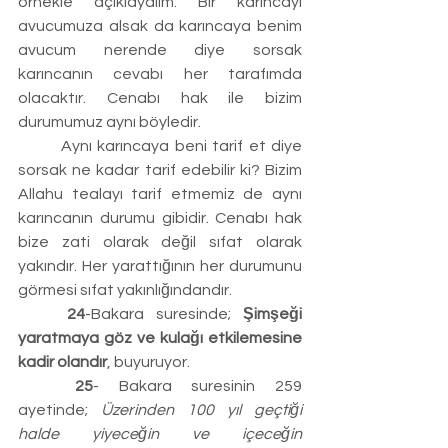
örnekle açıklayalım. Bir karıncayı 
avucumuza alsak da karıncaya benim 
avucum nerende diye sorsak 
karıncanın cevabı her tarafımda 
olacaktır. Cenabı hak ile bizim 
durumumuz aynı böyledir.
	Aynı karıncaya beni tarif et diye 
sorsak ne kadar tarif edebilir ki? Bizim 
Allahu tealayı tarif etmemiz de aynı 
karıncanın durumu gibidir. Cenabı hak 
bize zati olarak değil sıfat olarak 
yakındır. Her yarattığının her durumunu 
görmesi sıfat yakınlığındandır.
	24
-Bakara suresinde; 
Şimşeği 
yaratmaya göz ve kulağı etkilemesine 
kadir olandır
, buyuruyor.
	25
- Bakara suresinin 259 
ayetinde; 
Üzerinden 100 yıl geçtiği 
halde yiyeceğin ve içeceğin 