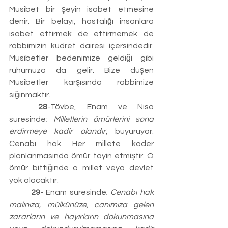
Musibet bir şeyin isabet etmesine 
denir. Bir belayı, hastalığı insanlara 
isabet ettirmek de ettirmemek de 
rabbimizin kudret dairesi içersindedir. 
Musibetler bedenimize geldiği gibi 
ruhumuza da gelir. Bize düşen 
Musibetler karşısında rabbimize 
sığınmaktır.
	28
-Tövbe, Enam ve Nisa 
suresinde; 
Milletlerin ömürlerini sona 
erdirmeye kadir olandır
, buyuruyor. 
Cenabı hak Her millete kader 
planlanmasında ömür tayin etmiştir. O 
ömür bittiğinde o millet veya devlet 
yok olacaktır.
	29
- Enam suresinde; 
Cenabı hak 
malınıza, mülkünüze, canımıza gelen 
zararların ve hayırların dokunmasına 