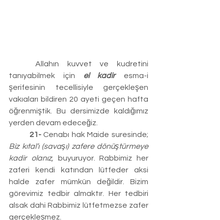
	Allahın kuvvet ve kudretini 
tanıyabilmek için 
el kadir
 esma-i 
şerifesinin tecellisiyle gerçekleşen 
vakıaları bildiren 20 ayeti geçen hafta 
öğrenmiştik. Bu dersimizde kaldığımız 
yerden devam edeceğiz.
	21-
 Cenabı hak Maide suresinde;
Biz kıtal’ı (savaşı) zafere dönüştürmeye 
kadir olanız, 
buyuruyor. Rabbimiz her 
zaferi kendi katından lütfeder aksi 
halde zafer mümkün değildir. Bizim 
görevimiz tedbir almaktır. Her tedbiri 
alsak dahi Rabbimiz lütfetmezse zafer 
gerçekleşmez.