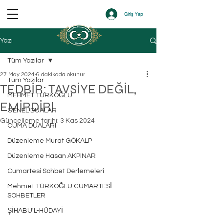
Giriş Yap
Yazı
Tüm Yazılar
27 May 2024
6 dakikada okunur
Tüm Yazılar
TEDBİR: TAVSİYE DEĞİL,
MEHMET TÜRKOĞLU
EMİRDİR!
GENEL DUALAR
Güncelleme tarihi:
3 Kas 2024
CUMA DUALARI
Düzenleme Murat GÖKALP
Düzenleme Hasan AKPINAR
Cumartesi Sohbet Derlemeleri
Mehmet TÜRKOĞLU CUMARTESİ
SOHBETLER
ŞİHABU'L-HÜDAYİ