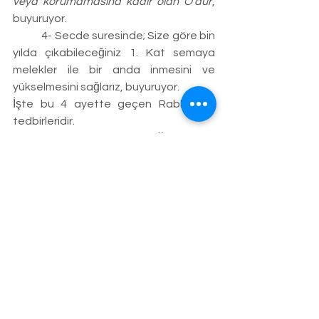
veya korumamasına kadir olan O’dur
, 
buyuruyor.
	4- Secde suresinde; Size göre bin 
yılda çıkabileceğiniz 1. Kat semaya 
melekler ile bir anda inmesini ve 
yükselmesini sağlarız, buyuruyor.
İşte bu 4 ayette geçen Rabbimizin 
tedbirleridir.
	Tedbirin emrolunduğuna dair 
ayetler;
	1-Nisa suresi 102 ayettte 
Ve 
eslihatehum
 diye dört defa tekrar 
ederek silahlanın, buyuruyor. Sadece 
bu ayete baktığımızda bile günümüz 
müslümanlarının kendi silahını 
yapmaması ancak kendi cehalet ve 
tembelliklerinden, kuranımızı 
anlamaktan aciz olmalarındandır.
	2- Şuara suresi 56. ayetinde; 