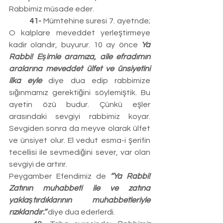
Rabbimiz müsade eder.
	41-
 Mümtehine suresi 7. ayetnde; 
O kalplare meveddet yerleştirmeye 
kadir olandır, buyurur. 10 ay önce 
Ya 
Rabbi! Eşimle aramıza, aile efradımın 
aralarına meveddet ülfet ve ünsiyetini 
ilka eyle
 diye dua edip rabbimize 
sığınmamız gerektiğini söylemiştik. Bu 
ayetin özü budur. Çünkü eşler 
arasındaki sevgiyi rabbimiz koyar. 
Sevgiden sonra da meyve olarak ülfet 
ve ünsiyet olur. El vedut esma-i şerifin 
tecellisi ile sevmediğini sever, var olan 
sevgiyi de artırır.
Peygamber Efendimiz de 
‘’Ya Rabbi! 
Zatının muhabbeti ile ve zatına 
yaklaştırdıklarının muhabbetleriyle 
rızıklandır.’’
 diye dua ederlerdi.