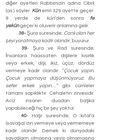
diğer ayetleri Rabbimizin adına Cibril 
(as.) söyler. 
Kün
 emri 329 ayette geçer. 
9 yerde de 
kün
’den sonra 
fe 
yekün
geçer ki oluverir anlamına gelir.
	38-
 Şura suresinde; 
Canlı olan her 
şeyi yaratmaya kadir olandır,
 buyurur.
	39
- Şura ve Rad suresinde; 
İnsanlara haassaten dişilere kısırlık 
veya erkek, dişi, ikiz, üçüz, dördüz 
vermeye kadir olandır. ‘’
Çocuk yapın. 
Çocuk yapmaya düşünmüyoruz. Bu 
sefer erkek yapın…’’ 
gibi cümleler 
tamamı sapıklıktır. Cehaletin zirvesidir. 
Aciz insanın duadan başka 
yapabileceği hiç bir şey yoktur.
	40
- Haşr suresinde; O kıtal’a 
(savaşa) izin vermeye veya vermemeye 
kadir olandır. Demek ki dünyadaki 
savaşların olmasına veya olmamasına 