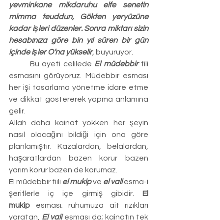
yevminkane mikdaruhu elfe senetin 
mimma teuddun, Gökten yeryüzüne 
kadar işleri düzenler. Sonra miktarı sizin 
hesabınıza göre bin yıl süren bir gün 
içinde işler O’na yükselir
,
 buyuruyor.
	Bu ayeti celilede 
El müdebbir
 fili 
esmasını görüyoruz. Müdebbir esması 
her işi tasarlama yönetme idare etme 
ve dikkat göstererek yapma anlamına 
gelir.
Allah daha kainat yokken her şeyin 
nasıl olacağını bildiği için ona göre 
planlamıştır. Kazalardan, belalardan, 
haşaratlardan bazen korur bazen 
yarım korur bazen de korumaz.
El müdebbir fiili 
el mukip 
ve 
el vali
 esma-i 
şeriflerle iç içe girmiş gibidir. 
El 
mukip
 esması; ruhumuza ait rızıkları 
yaratan, 
El vali
 esması da; kainatın tek 