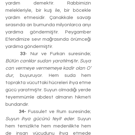
yardım demektir. Rabbimizin 
melekleriyle, bir kuş ile, bir böcekle 
yardım etmesidir. Çanakkale savaşı 
sırasında arı burnunda milyonlarca arıyı 
yardıma göndermiştir. Peygamber 
Efendimize sevr mağrasında örümceği 
yardıma göndermiştir.
	33
- Nur ve Furkan suresinde; 
Bütün canlılar sudan yaratılmıştır. Suya 
can vermeye vermemeye kadir olan O’ 
dur,
 buyuruyor. Hem suda hem 
toprakta vücuttaki hücreleri ihya etme 
gücü yaratmıştır. Suyun olmadığı yerde 
teyemmümle abdest almanın hikmeti 
bundandır.
	34-
 Fussulet ve Rum suresinde; 
Suyun ihya gücünü teyit eder
. Suyun 
hem temizlikte hem medenilikte hem 
de insan vücudunu ihya etmede 