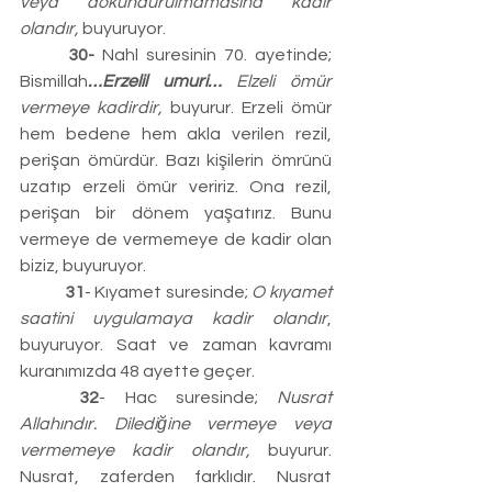
veya dokundurulmamasına kadir 
olandır,
 buyuruyor.
	30- 
Nahl suresinin 70. ayetinde; 
Bismillah
…Erzelil umuri…
 Elzeli ömür 
vermeye kadirdir,
 buyurur. Erzeli ömür 
hem bedene hem akla verilen rezil, 
perişan ömürdür. Bazı kişilerin ömrünü 
uzatıp erzeli ömür veririz. Ona rezil, 
perişan bir dönem yaşatırız. Bunu 
vermeye de vermemeye de kadir olan 
biziz, buyuruyor.
	31
- Kıyamet suresinde; 
O kıyamet 
saatini uygulamaya kadir olandır
, 
buyuruyor. Saat ve zaman kavramı 
kuranımızda 48 ayette geçer.
	32
- Hac suresinde; 
Nusrat 
Allahındır. Dilediğine vermeye veya 
vermemeye kadir olandır, 
buyurur. 
Nusrat, zaferden farklıdır. Nusrat 