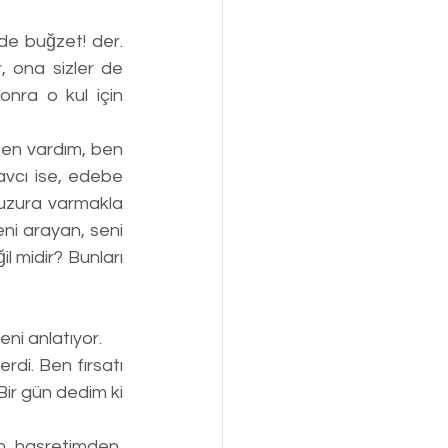
de buğzet! der. 
 ona sizler de 
nra o kul için 
vcı ise, edebe 
uzura varmakla 
i arayan, seni 
midir? Bunları 
veni anlatıyor.
di. Ben fırsatı 
r gün dedim ki 
, hasretimden, 