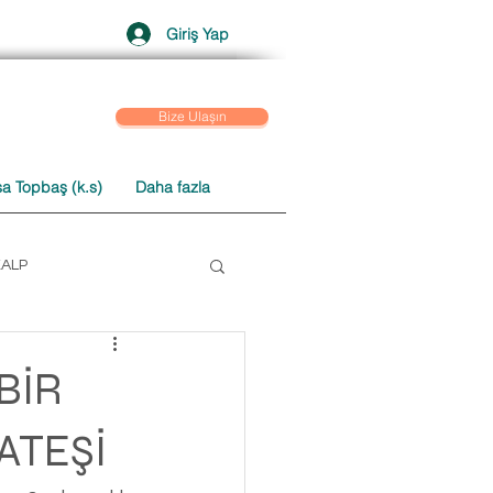
Giriş Yap
Bize Ulaşın
a Topbaş (k.s)
Daha fazla
KALP
 SOHBETLER
BİR
ATEŞİ