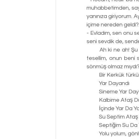
muhabbetimden, sayg
yanınıza giriyorum. 
içime nereden geldi?..
- Evladım, sen onu se
seni sevdik de, send
	Ah ki ne ah! Şu aşk ateşi düştüğünden beri gönlüme, yanıyor da yanıyorum. Ama tek 
tesellim, onun beni 
sönmüş olmaz mıydı
	Bir Kerkük türkü
	Yar Dayandı
	Sineme Yar Day
	Kalbime Ataş D
	İçinde Yar Da Y
	Su Septim Ataş
	Septiğim Su Da
	Yolu yolum, gön