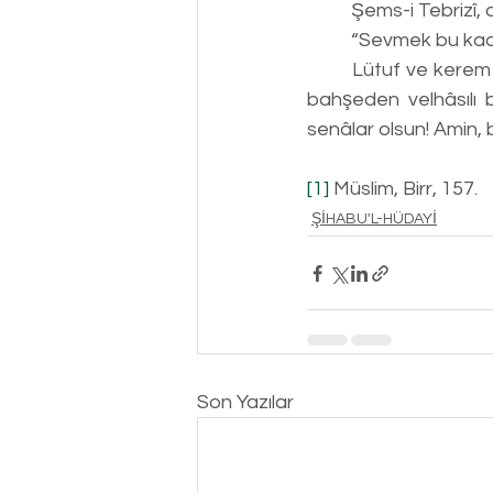
	Şems-i Tebrizî,
	“Sevmek bu kad
	Lütuf ve kerem eyleyip de bizi seven, sevdiğini hissettiren, kendisini sevmemize imkân 
bahşeden velhâsılı 
senâlar olsun! Amin, b
[1]
 Müslim, Birr, 157.
ŞİHABU'L-HÜDAYİ
Son Yazılar