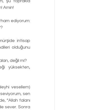
! Amin!
v?
ileri olduğunu 
an, değil mi? 
ği yüksekten, 
leyhi vesellem) 
 seviyorum, sen 
e, “Allah falanı 
de sever. Sonra 