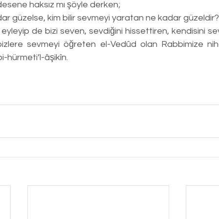
 desene haksız mı şöyle derken;
ar güzelse, kim bilir sevmeyi yaratan ne kadar güzeldir?
bizlere sevmeyi öğreten el-Vedûd olan Rabbimize nih
i-hürmeti’l-âşikîn. 