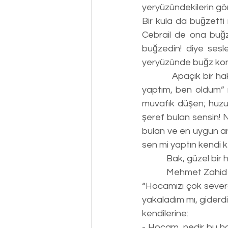
yeryüzündekilerin gönlü
Bir kula da buğzetti 
Cebrail de ona buğze
buğzedin! diye sesl
yeryüzünde buğz kon
            Apaçık bir hakikatin ifadesi… Öyleyse buna göre, “kapısına gittim”, “ben vardım, ben 
yaptım, ben oldum” m
muvafık düşen; huzu
şeref bulan sensin! 
bulan ve en uygun a
sen mi yaptın kendi k
            Bak, 
            Mehme
“Hocamızı çok severdi
yakaladım mı, giderd
kendilerine:
- Hocam, nedir bu h