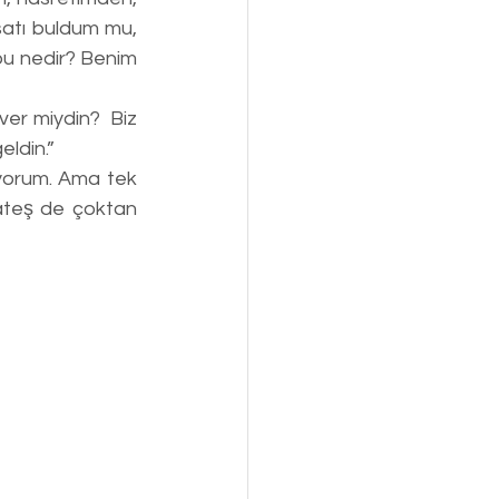
atı buldum mu, 
bu nedir? Benim 
er miydin?  Biz 
ldin.”
ateş de çoktan 