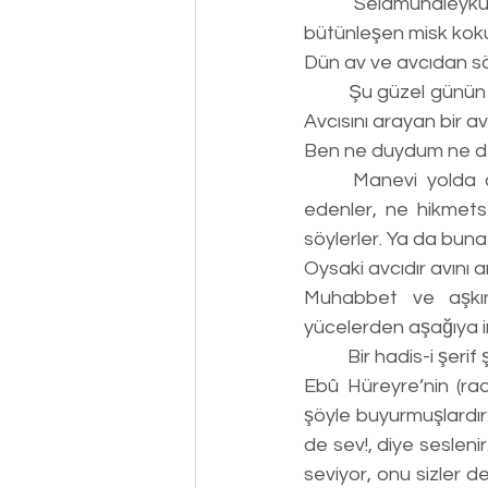
	Selamunaleyküm Ey Yolcu!.. Dünkü yağmur bizi biraz yordu. Rabbim, şu toprakla 
bütünleşen misk kok
Dün av ve avcıdan sö
	Şu güzel günün sohbetine bir soruyla başlamama müsaade etmeni istirham ediyorum: 
Avcısını arayan bir 
Ben ne duydum ne d
	Manevi yolda da durum bundan farklı mı ki? Bir avcı hükmündeki mürşide intisap 
edenler, ne hikmetse
söylerler. Ya da bun
Oysaki avcıdır avını
Muhabbet ve aşkın 
yücelerden aşağıya int
	Bir hadis-i şerif
Ebû Hüreyre’nin (radı
şöyle buyurmuşlardır:
de sev!, diye seslenir
seviyor, onu sizler d