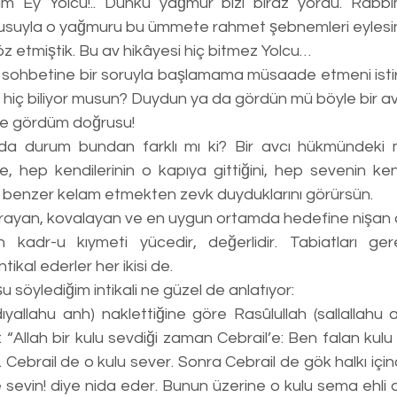
usuyla o yağmuru bu ümmete rahmet şebnemleri eylesin
z etmiştik. Bu av hikâyesi hiç bitmez Yolcu…
av hiç biliyor musun? Duydun ya da gördün mü böyle bir a
e gördüm doğrusu!
, hep kendilerinin o kapıya gittiğini, hep sevenin kend
a benzer kelam etmekten zevk duyduklarını görürsün. 
 arayan, kovalayan ve en uygun ortamda hedefine nişan al
kadr-u kıymeti yücedir, değerlidir. Tabiatları gere
ikal ederler her ikisi de. 
 şu söylediğim intikali ne güzel de anlatıyor: 
yallahu anh) naklettiğine göre Rasûlullah (sallallahu a
 “Allah bir kulu sevdiği zaman Cebrail’e: Ben falan kulu
. Cebrail de o kulu sever. Sonra Cebrail de gök halkı içind
e sevin! diye nida eder. Bunun üzerine o kulu sema ehli 