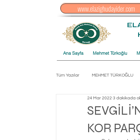
www.elazighudayider.com
EL
Ana Sayfa
Mehmet Türkoğlu
M
Tüm Yazılar
MEHMET TÜRKOĞLU
24 Mar 2022
3 dakikada o
Düzenleme Hasan AKPINAR
C
SEVGİLİ
KOR PARÇ
ŞİHABU'L-HÜDAYİ