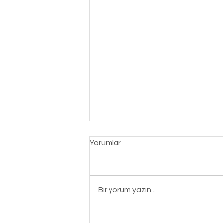
SOFRANDA MİSAFİR
Yorumlar
OLMADIĞINDA GÖZYAŞI
DÖKTÜN MÜ?
Esselâmu aleyküm ve
rahmetullah Ey Gönül Aynam,
Bir yorum yazın...
kalbimin yanında muhabbetle
coştuğu Kutlu Yolcu… Rabbim
sofrana daim Halil İbrahim...