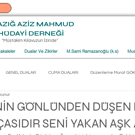
AZIĞ AZİZ MAHMUD
HÜDAYİ DERNEĞİ
"Müstakim Kılavuzun İzinde"
akaleler
Dualar Ve Zikirler
M.Sami Ramazanoğlu (k.s)
Mus
GENEL DUALAR
CUMA DUALARI
Düzenleme Murat GÖ
kunur
umartesi Sohbet Derlemeleri
Mehmet TÜRKOĞLU CUMARTESİ
’NİN GÖNLÜNDEN DÜŞEN 
ASIDIR SENİ YAKAN AŞK 