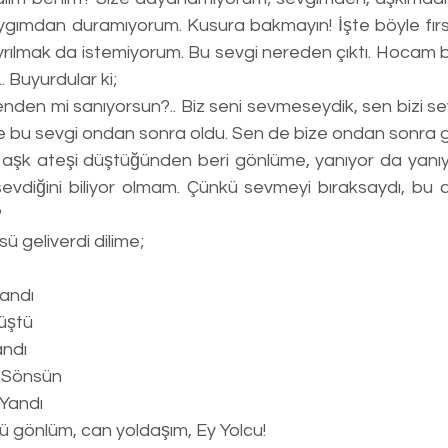
ımdan duramıyorum. Kusura bakmayın! İşte böyle fırs
Ayrılmak da istemiyorum. Bu sevgi nereden çıktı. Hocam 
 Buyurdular ki; 
nden mi sanıyorsun?.. Biz seni sevmeseydik, sen bizi sev
e bu sevgi ondan sonra oldu. Sen de bize ondan sonra ge
sevdiğini biliyor olmam. Çünkü sevmeyi bıraksaydı, bu 
?
sü geliverdi dilime;
andı 
üştü
andı
 Sönsün 
 Yandı
lü gönlüm, can yoldaşım, Ey Yolcu! 