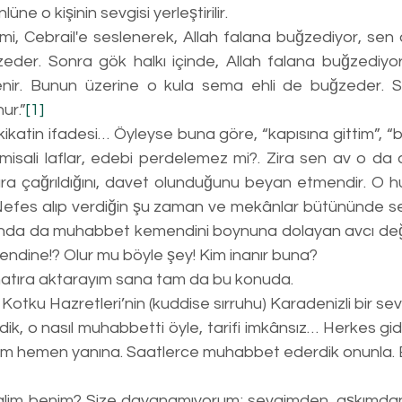
ne o kişinin sevgisi yerleştirilir. 
mi, Cebrail'e seslenerek, Allah falana buğzediyor, sen 
der. Sonra gök halkı içinde, Allah falana buğzediyor,
enir. Bunun üzerine o kula sema ehli de buğzeder. So
ur.”
[1]
isali laflar, edebi perdelemez mi?. Zira sen av o da a
ra çağrıldığını, davet olunduğunu beyan etmendir. O h
Nefes alıp verdiğin şu zaman ve mekânlar bütününde sen
nda da muhabbet kemendini boynuna dolayan avcı değil 
endine!? Olur mu böyle şey! Kim inanır buna?
güzel bir hatıra aktarayım sana tam da bu konuda. 
t Zahid Kotku Hazretleri’nin (kuddise sırruhu) Karadenizli bir se
k, o nasıl muhabbetti öyle, tarifi imkânsız… Herkes gider
im hemen yanına. Saatlerce muhabbet ederdik onunla. Bi
alim benim? Size dayanamıyorum; sevgimden, aşkımdan