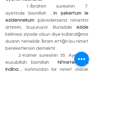
	1-İbrahim suresinin 7. 
ayetinde
bismillah …
in şekertum le 
ezidennekum
 şükrederseniz nimetimi 
artırırım, buyuruyor. Buradaki 
ezide 
kelimesi ziyade olsun diye kullandığımız 
duanın temelidir. İkram ettiğin bu nimet 
bereketlensin demektir.
	2-Kamer suresinin 35. Ayetinde 
euzubillah bismillah  
Ni'meten min 
indina…
 katımızdan bir nimet olarak 
şükredeni nimetlendiririz, buyuruyor. 
Rabbimiz Hazreti Nuh’un (as) kızları ile 
birlikte kurtarılmasını nimet olarak 
bildiriyor. Demek ki etrafımızdaki 
musibetlerden bizi çekip alıyorsa bu 
büyük bir nimet oluyor ve şükür 
gerekiyor.
	3-Vakıa suresi 
fe lev la 