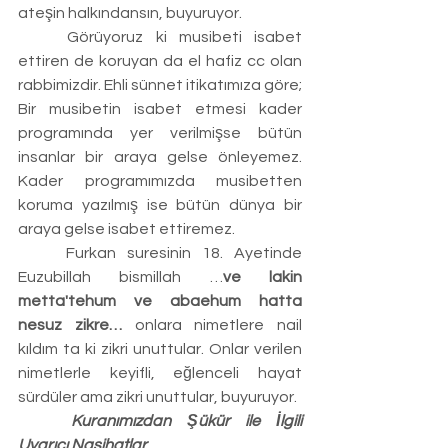
ateşin halkındansın, buyuruyor.
	Görüyoruz ki musibeti isabet 
ettiren de koruyan da el hafiz cc olan 
rabbimizdir. Ehli sünnet itikatımıza göre; 
Bir musibetin isabet etmesi kader 
programında yer verilmişse bütün 
insanlar bir araya gelse önleyemez. 
Kader programımızda musibetten 
koruma yazılmış ise bütün dünya bir 
araya gelse isabet ettiremez.
	Furkan suresinin 18. Ayetinde 
Euzubillah bismillah …
ve lakin 
metta'tehum ve abaehum hatta 
nesuz zikre…
 onlara nimetlere nail 
kıldım ta ki zikri unuttular. Onlar verilen 
nimetlerle keyifli, eğlenceli hayat 
sürdüler ama zikri unuttular, buyuruyor.
	Kuranımızdan Şükür ile İlgili 
Uyarıcı Nasihatlar