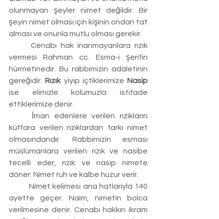
olunmayan şeyler nimet değildir. Bir 
şeyin nimet olması için kişinin ondan tat 
alması ve onunla mutlu olması gerekir.
	Cenabı hak inanmayanlara rızık 
vermesi Rahman cc. Esma-i şerifin 
hürmetinedir. Bu rabbimizin adaletinin 
gereğidir. 
Rızık
 yiyip içtiklerimize 
Nasip 
ise elimizle kolumuzla istifade 
ettiklerimize denir.
	İman edenlere verilen rızıkların 
küffara verilen rızıklardan farkı nimet 
olmasındandır. Rabbimizin esması 
müslümanlara verilen rızık ve nasibe 
tecelli eder, rızık ve nasip nimete 
döner. Nimet ruh ve kalbe huzur verir.
	Nimet kelimesi ana hatlarıyla 140 
ayette geçer. Naim, nimetin bolca 
verilmesine denir. Cenabı hakkın ikram 