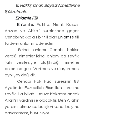
	6. Hakkı; Onun Sayısız Nimetlerine 
Şükretmek.
	En'amte 
Fiili
	En'amte; 
Fatiha, Neml, Kasas, 
Ahzap ve Ahkaf surelerinde geçer. 
Cenabı hakka ait bir fiil olan 
En'amte
 fiili 
İki derin anlamı ifade eder.
	Birinci anlamı Cenabı hakkın 
verdiği nimetler ikinci anlamı da tevfiki 
ilahi vesilesiyle ulaştırdığı nimetler 
anlamına gelir. Verilmesi ve ulaştırılması 
aynı şey değildir.
	Cenabı Hak Hud suresinin 88. 
Ayetinde Euzubillah Bismillah …ve ma 
tevfiki illa billah… muvaffakatım ancak 
Allah’ın yardımı ile olacaktır. Ben Allahın 
yardımı olmaz ise bu işleri kendi başıma 
başaramam, buyuruyor.