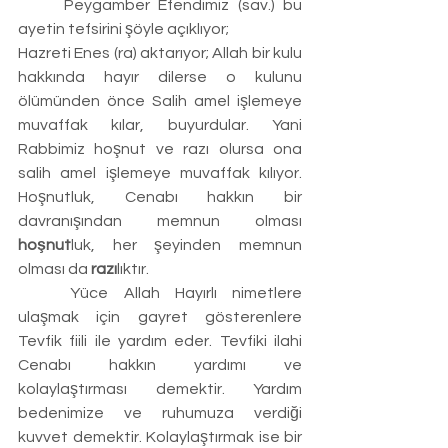
	Peygamber Efendimiz (sav.) bu 
ayetin tefsirini şöyle açıklıyor;
Hazreti Enes (ra) aktarıyor; Allah bir kulu 
hakkında hayır dilerse o kulunu 
ölümünden önce Salih amel işlemeye 
muvaffak kılar, buyurdular. Yani 
Rabbimiz hoşnut ve razı olursa ona 
salih amel işlemeye muvaffak kılıyor. 
Hoşnutluk, Cenabı hakkın bir 
davranışından memnun olması 
hoşnut
luk, her şeyinden memnun 
olması da 
razı
lıktır.
	Yüce Allah Hayırlı nimetlere 
ulaşmak için gayret gösterenlere 
Tevfik fiili ile yardım eder. Tevfiki ilahi 
Cenabı hakkın yardımı ve 
kolaylaştırması demektir. Yardım 
bedenimize ve ruhumuza verdiği 
kuvvet demektir. Kolaylaştırmak ise bir 