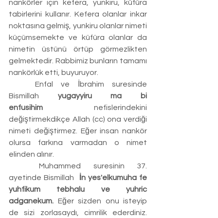
nankörler için kefera, yunkiru, küfüra 
tabirlerini kullanır. Kefera olanlar inkar 
noktasına gelmiş, yunkiru olanlar nimeti 
küçümsemekte ve küfüra olanlar da 
nimetin üstünü örtüp görmezlikten 
gelmektedir. Rabbimiz bunların tamamı 
nankörlük etti, buyuruyor.
	Enfal ve İbrahim suresinde 
Bismillah 
yugayyiru ma bi 
enfusihim
 nefislerindekini 
değiştirmekdikçe Allah (cc) ona verdiği 
nimeti değiştirmez. Eğer insan nankör 
olursa farkına varmadan o nimet 
elinden alınır.
	Muhammed suresinin 37. 
ayetinde Bismillah  
İn yes'elkumuha fe 
yuhfikum tebhalu ve yuhric 
adganekum.
 Eğer sizden onu isteyip 
de sizi zorlasaydı, cimrilik ederdiniz. 