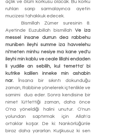
açlık ve ölüm korkusu olacak. Bu korku 
ruhları sarıp sarmalayınca ayetin 
mucizesi tahakkuk edecek.
	Bismillah Zümer suresinin 8. 
Ayetinde Euzubillah bismillah 
Ve iza 
messel insane durrun dea rabbehu 
muniben ileyhi summe iza havvelehu 
ni'meten minhu nesiye ma kane yed'u 
ileyhi min kablu ve ceale lillahi endaden 
li yudılle an sebilih, kul temetta' bi 
kufrike kalilen inneke min ashabin 
nar.
 İnsana bir sıkıntı dokunduğu 
zaman, Rabbine yönelerek içtenlikle ve 
samimi  dua eder. Sonra kendisine bir 
nimet lütfettiği zaman, daha önce 
O'na yöneldiği halini unutur. O'nun 
yolundan saptırmak için Allah'a 
ortaklar koşar. De ki: Nankörlüğünle 
biraz daha yararlan. Kuşkusuz ki sen 