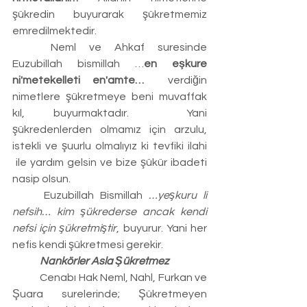
şükredin buyurarak şükretmemiz 
emredilmektedir.
	Neml ve Ahkaf suresinde 
Euzubillah bismillah …
en eşkure 
ni'metekelleti en'amte… 
 verdiğin 
nimetlere şükretmeye beni muvaffak 
kıl, buyurmaktadır.  Yani 
şükredenlerden olmamız için arzulu, 
istekli ve şuurlu olmalıyız ki tevfiki ilahi 
 ile yardım gelsin ve bize şükür ibadeti 
nasip olsun.
	Euzubillah Bismillah
 …yeşkuru li 
nefsih… kim şükrederse ancak kendi 
nefsi için şükretmiştir
, buyurur. Yani her 
nefis kendi şükretmesi gerekir.
	Nankörler Asla Şükretmez
	Cenabı Hak Neml, Nahl, Furkan ve 
Şuara surelerinde; Şükretmeyen 