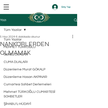
Giriş Yap
Yazı
Tüm Yazılar
5 Haz 2024
6 dakikada okunur
Tüm Yazılar
NANKÖRLERDEN
MEHMET TÜRKOĞLU
OLMAMAK
GENEL DUALAR
CUMA DUALARI
Düzenleme Murat GÖKALP
Düzenleme Hasan AKPINAR
Cumartesi Sohbet Derlemeleri
Mehmet TÜRKOĞLU CUMARTESİ
SOHBETLER
ŞİHABU'L-HÜDAYİ