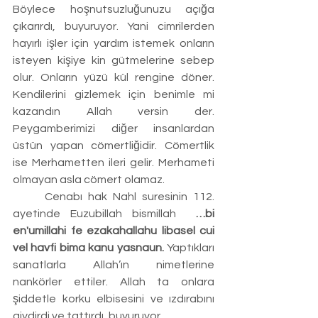
Böylece hoşnutsuzluğunuzu açığa 
çıkarırdı, buyuruyor. Yani cimrilerden 
hayırlı işler için yardım istemek onların 
isteyen kişiye kin gütmelerine sebep 
olur. Onların yüzü kül rengine döner. 
Kendilerini gizlemek için benimle mi 
kazandın Allah versin der. 
Peygamberimizi diğer insanlardan 
üstün yapan cömertliğidir. Cömertlik 
ise Merhametten ileri gelir. Merhameti 
olmayan asla cömert olamaz.
	Cenabı hak Nahl suresinin 112. 
ayetinde Euzubillah bismillah 
 …bi 
en'umillahi fe ezakahallahu libasel cui 
vel havfi bima kanu yasnaun. 
Yaptıkları 
sanatlarla Allah’ın nimetlerine 
nankörler ettiler. Allah ta onlara 
şiddetle korku elbisesini ve ızdırabını 
giydirdi ve tattırdı, buyuruyor.