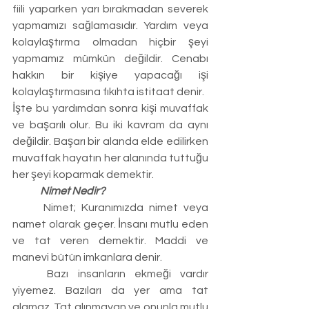
fiili yaparken yarı bırakmadan severek 
yapmamızı sağlamasıdır. Yardım veya 
kolaylaştırma olmadan hiçbir şeyi 
yapmamız mümkün değildir. Cenabı 
hakkın bir kişiye yapacağı işi 
kolaylaştırmasına fıkıhta istitaat denir.
İşte bu yardımdan sonra kişi muvaffak 
ve başarılı olur. Bu iki kavram da aynı 
değildir. Başarı bir alanda elde edilirken 
muvaffak hayatın her alanında tuttuğu 
her şeyi koparmak demektir.
	Nimet Nedir?
	Nimet; Kuranımızda nimet veya 
namet olarak geçer. İnsanı mutlu eden 
ve tat veren demektir. Maddi ve 
manevi bütün imkanlara denir.
	Bazı insanların ekmeği vardır 
yiyemez. Bazıları da yer ama tat 
alamaz. Tat alınmayan ve onunla mutlu 