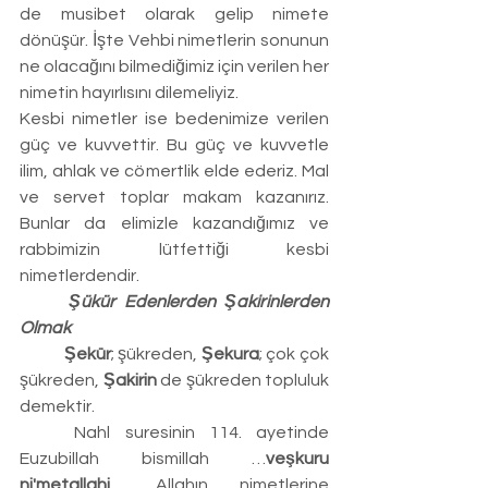
de musibet olarak gelip nimete 
dönüşür. İşte Vehbi nimetlerin sonunun 
ne olacağını bilmediğimiz için verilen her 
nimetin hayırlısını dilemeliyiz.
Kesbi nimetler ise bedenimize verilen 
güç ve kuvvettir. Bu güç ve kuvvetle 
ilim, ahlak ve cömertlik elde ederiz. Mal 
ve servet toplar makam kazanırız. 
Bunlar da elimizle kazandığımız ve 
rabbimizin lütfettiği kesbi 
nimetlerdendir.
	Şükür Edenlerden Şakirinlerden 
Olmak
	Şekür
; şükreden, 
Şekura
; çok çok 
şükreden, 
Şakirin
 de şükreden topluluk 
demektir.
	Nahl suresinin 114. ayetinde 
Euzubillah bismillah …
veşkuru 
ni'metallahi…
 Allahın nimetlerine 