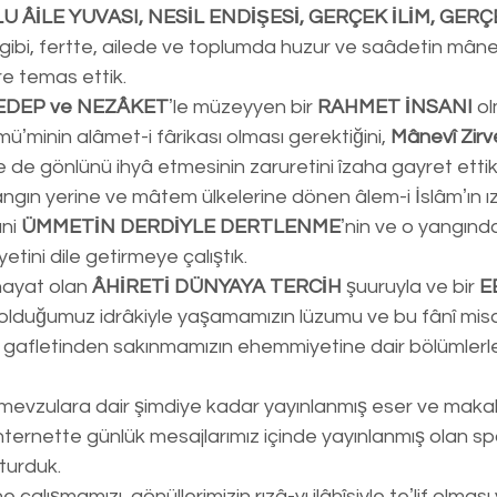
 ÂİLE YUVASI, NESİL ENDİŞESİ, GERÇEK İLİM, GERÇE
 gibi, fertte, ailede ve toplumda huzur ve saâdetin mânev
re temas ettik.
EDEP ve NEZÂKET
ʼle müzeyyen bir 
RAHMET İNSANI
 o
üʼminin alâmet-i fârikası olması gerektiğini, 
Mânevî Zirve
ile de gönlünü ihyâ etmesinin zaruretini îzaha gayret ettik
ngın yerine ve mâtem ülkelerine dönen âlem-i İslâmʼın ızt
ni 
ÜMMETİN DERDİYLE DERTLENME
ʼnin ve o yangınd
ini dile getirmeye çalıştık.
ayat olan 
ÂHİRETİ DÜNYAYA TERCİH 
şuuruyla ve bir 
E
 olduğumuz idrâkiyle yaşamamızın lüzumu ve bu fânî mis
a gafletinden sakınmamızın ehemmiyetine dair bölümlerle 
 mevzulara dair şimdiye kadar yayınlanmış eser ve makal
nternette günlük mesajlarımız içinde yayınlanmış olan sp
turduk.
çalışmamızı, gönüllerimizin rızâ-yı ilâhîsiyle teʼlif olması