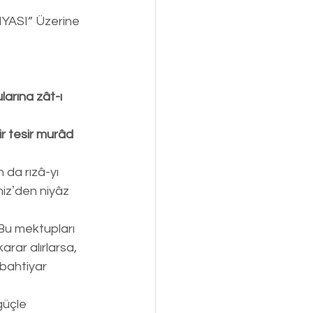
ASI” Üzerine 
arına zât-ı 
r tesir murâd 
 da rızâ-yı 
izʼden niyâz 
Bu mektupları 
rar alırlarsa, 
bahtiyar 
güçle 