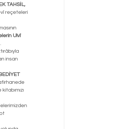
K TAHSİL, 
î reçeteleri 
lmasının 
lerin Ulvî 
.
ırâbıyla 
an insan 
BEDİYET 
afirhanede 
kitabımızı 
elerimizden 
ot 
 yolunda, 