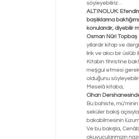
söyleyebiliriz…
ALTINOLUK: Efendim,
başlıklarına baktığım
konularıdır, diyebilir m
Osman Nûri Topbaş 
yıllardır kitap ve de
lirik ve akıcı bir üslû
Kitabın fihristine ba
meşgul etmesi gerek
olduğunu söyleyebiliri
Meselâ kitaba;
Cihan Dershanesind
Bu bahiste, mü’minin
seküler bakış açısıyl
bakabilmesinin lüzum
Ve bu bakışla, Cenâb-
okuyucularımızın naza