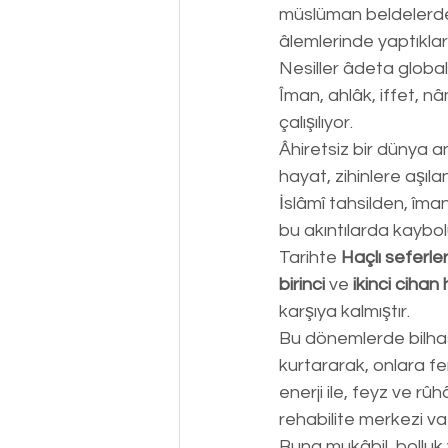
müslüman beldelerde y
âlemlerinde yaptıklar
Nesiller âdeta globa
Îman, ahlâk, iffet, n
çalışılıyor.
Âhiretsiz bir dünya a
hayat, zihinlere aşılan
İslâmî tahsilden, îma
bu akıntılarda kaybol
Tarihte 
Haçlı seferler
birinci 
ve 
ikinci cihan 
karşıya kalmıştır.
Bu dönemlerde bilhass
kurtararak, onlara fe
enerji ile, feyz ve r
rehabilite merkezi va
Buna mukâbil, bolluk 