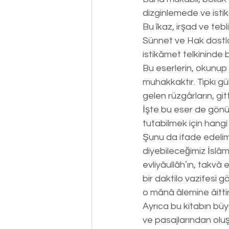
dizginlemede ve isti
Bu îkaz, irşad ve tebl
Sünnet ve Hak dostlar
istikâmet telkininde 
Bu eserlerin, okunup 
muhakkaktır. Tıpkı gü
gelen rüzgârların, git
İşte bu eser de gönü
tutabilmek için hangi
Şunu da ifade edelim 
diyebileceğimiz İslâm
evliyâullâhʼın, takvâ 
bir daktilo vazifesi 
o mânâ âlemine âittir
Ayrıca bu kitabın büy
ve pasajlarından olu