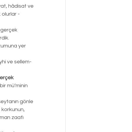
at, hâdisat ve 
olurlar -
 gerçek 
rdik.
lüzumuna yer 
eyhi ve sellem- 
erçek 
bir mü’minin 
 şeytanın gönle 
 korkunun, 
îman zaafı 