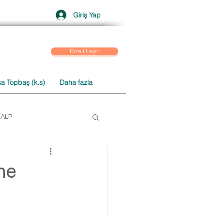
Giriş Yap
Bize Ulaşın
a Topbaş (k.s)
Daha fazla
KALP
 SOHBETLER
ne