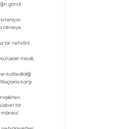
ğın gönül 
steniyor. 
 itilmeye 
z bir nefsânî 
ütükler misali, 
n katledildiği 
ilaçlarla karşı 
mişlikten 
müsbet bir 
, mânevî 
 nefsâniyetleri 