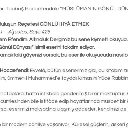
ri Topbaş Hocaefendi ile “MÜSLÜMANIN GÖNÜL DÜNY
rtuluşun Reçetesi GÖNLÜ IHYÂ ETMEK
21 – Ağustos, Sayı: 426
Efendim. Altınoluk Dergimiz bu sene kıymetli okuyucul
Gönül Dünyası” isimli eserini takdim ediyor.
lamaktaki gâyenizi sorsak; bu eser ile okuyucuda nasıl bi
Hocaefendi:
 Evvelâ, bütün eserlerimiz gibi, bu kitabımızın
sını, ümmet-i Muhammedʼe faydalı kılmasını Yüce Rabbim
hataplara, hattâ istikbâle gönderilmiş birer mektuptur. 
r cümlesinden bile istifâde edip hayatlarında müsbet bir ka
larsa; eserimizi maksadına ulaşmış addeder, kendimizi de 
ir modern câhiliye yaşanıyor. Küresel güçlerin, askerî 