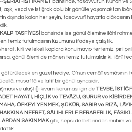
-ŞERÎAT-İSTİKÂMET
 bahsinde, tasavvufun Kur’ân ve 
, aşk, vecd ve istiğrak dolu bir gönülle yaşamaktan ibâ
tin dışında kalan her şeyin, tasavvufî hayatla alâkasını
dik.
 KALP TASFİYESİ
 bahsinde ise gönül âlemine ilâhî rahmet 
en temiz tutulmasının lüzumunu ifadeye çalıştık.
herat, kirli ve lekeli kaplara konulmayıp tertemiz, pırıl pı
a, gönül âlemi de mânen temiz tutulmalıdır ki, ilâhî tecel
 götürülecek en güzel hediye, Oʼnun cemâlî esmâsının tec
ellâ, musaffâ ve latîf bir gönül aynasıdır.
ması ve ulaştığı kıvamı koruması için de 
TEVBE, İSTİĞF
BADET HAYATI, HİÇLİK ve TEVÂZU, GURUR ve KİBİRDE
MAHA, ÖFKEYİ YENMEK, ŞÜKÜR, SABIR ve RIZÂ, LÂYI
AKKINA NEFRET, SÂLİHLERLE BERABERLİK, FÂSIK
LARDAN SAKINMAK
 gibi, hepsi de birbirinden mühim va
rlattık.