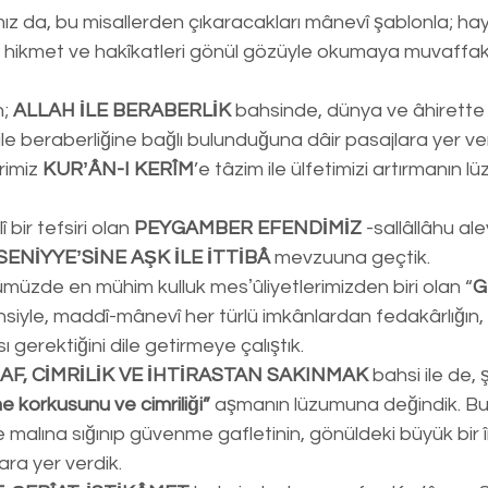
ız da, bu misallerden çıkaracakları mânevî şablonla; hay
e hikmet ve hakîkatleri gönül gözüyle okumaya muvaffak 
; 
ALLAH İLE BERABERLİK
 bahsinde, dünya ve âhirette
 ile beraberliğine bağlı bulunduğuna dâir pasajlara yer ve
imiz 
KURʼÂN-I KERÎM
’e tâzim ile ülfetimizi artırmanın 
î bir tefsiri olan 
PEYGAMBER EFENDİMİZ
 -sallâllâhu al
SENİYYEʼSİNE AŞK İLE İTTİBÂ
 mevzuuna geçtik.
müzde en mühim kulluk mesʼûliyetlerimizden biri olan “
G
hsiyle, maddî-mânevî her türlü imkânlardan fedakârlığın, 
ı gerektiğini dile getirmeye çalıştık.
RAF, CİMRİLİK VE İHTİRASTAN SAKINMAK
 bahsi ile de,
e korkusunu ve cimriliği”
 aşmanın lüzumuna değindik. Bu
 malına sığınıp güvenme gafletinin, gönüldeki büyük bir 
ra yer verdik.