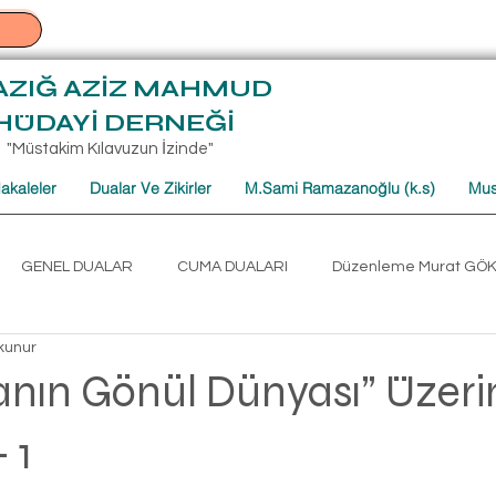
AZIĞ AZİZ MAHMUD
HÜDAYİ DERNEĞİ
"Müstakim Kılavuzun İzinde"
akaleler
Dualar Ve Zikirler
M.Sami Ramazanoğlu (k.s)
Mus
GENEL DUALAR
CUMA DUALARI
Düzenleme Murat GÖ
kunur
umartesi Sohbet Derlemeleri
Mehmet TÜRKOĞLU CUMARTESİ
nın Gönül Dünyası” Üzeri
 1