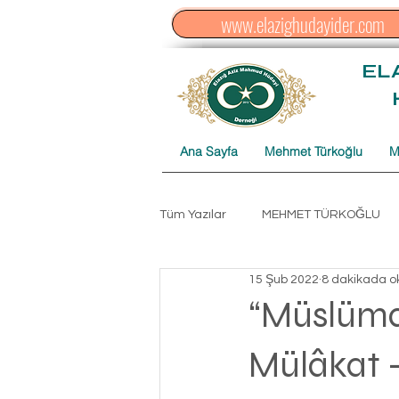
www.elazighudayider.com
EL
Ana Sayfa
Mehmet Türkoğlu
M
Tüm Yazılar
MEHMET TÜRKOĞLU
15 Şub 2022
8 dakikada o
Düzenleme Hasan AKPINAR
C
“Müslüma
Mülâkat –
ŞİHABU'L-HÜDAYİ