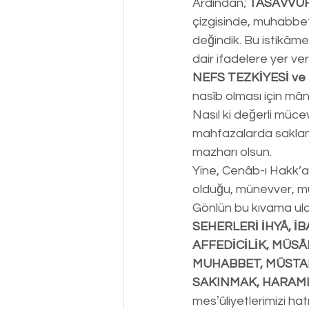
Ardından; 
TASAVVUF
çizgisinde, muhabbet
değindik. Bu istikâme
dair ifadelere yer ver
NEFS TEZKİYESİ ve
nasîb olması için mân
Nasıl ki değerli mücev
mahfazalarda saklanırs
mazharı olsun.
Yine, Cenâb-ı Hakk’a
olduğu, münevver, müc
Gönlün bu kıvama ulaş
SEHERLERİ İHYÂ, İ
AFFEDİCİLİK, MÜSÂ
MUHABBET, MÜSTAH
SAKINMAK, HARAM
mesʼûliyetlerimizi hatı