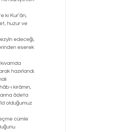
e ki Kurʼân, 
et, huzur ve 
tezyîn edeceği, 
zerinden eserek 
o kıvamda 
arak hazırlandı.
alı 
hâb-ı kirâmın, 
dlarına âdeta 
efîd olduğumuz 
 seçme cümle 
duğunu 