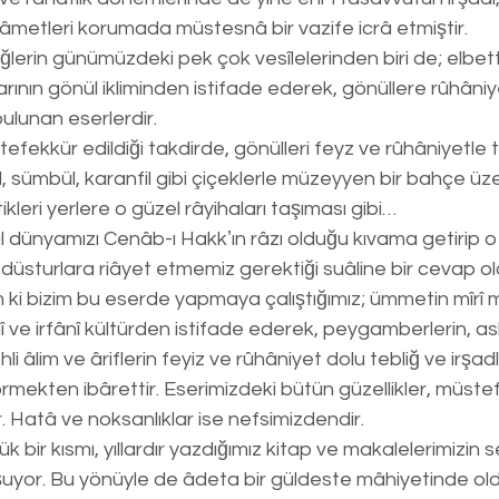
kâmetleri korumada müstesnâ bir vazife icrâ etmiştir.
iğlerin günümüzdeki pek çok vesîlelerinden biri de; elbett
ının gönül ikliminden istifade ederek, gönüllere rûhâniy
bulunan eserlerdir.
tefekkür edildiği takdirde, gönülleri feyz ve rûhâniyetle 
l, sümbül, karanfil gibi çiçeklerle müzeyyen bir bahçe ü
tikleri yerlere o güzel râyihaları taşıması gibi…
l dünyamızı Cenâb-ı Hakkʼın râzı olduğu kıvama getirip 
 düsturlara riâyet etmemiz gerektiği suâline bir cevap ol
ki bizim bu eserde yapmaya çalıştığımız; ümmetin mîrî m
î ve irfânî kültürden istifade ederek, peygamberlerin, as
ehli âlim ve âriflerin feyiz ve rûhâniyet dolu tebliğ ve irşa
görmekten ibârettir. Eserimizdeki bütün güzellikler, müst
. Hatâ ve noksanlıklar ise nefsimizdendir.
ük bir kısmı, yıllardır yazdığımız kitap ve makalelerimizin
şuyor. Bu yönüyle de âdeta bir güldeste mâhiyetinde ol