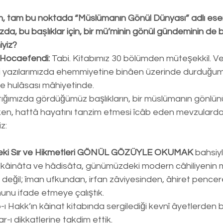
 tam bu noktada “Müslümanın Gönül Dünyası” adlı eseri
ızda, bu başlıklar için, bir mü’minin gönül gündeminin de 
iyiz?
Hocaefendi:
 Tabi. Kitabımız 30 bölümden müteşekkil. Ve
rgi yazılarımızda ehemmiyetine binâen üzerinde durduğum
b ile hulâsası mâhiyetinde.
ktığımızda gördüğümüz başlıkların, bir müslümanın gönlün
en, hattâ hayatını tanzim etmesi îcâb eden mevzularda
z:
eki Sır ve Hikmetleri GÖNÜL GÖZÜYLE OKUMAK
 bahsiy
 kâinâta ve hâdisâta, günümüzdeki modern câhiliyenin 
a değil; îman ufkundan, irfan zâviyesinden, âhiret pence
unu ifade etmeye çalıştık.
ı Hakk’ın kâinat kitabında sergilediği kevnî âyetlerden ba
r-ı dikkatlerine takdim ettik.