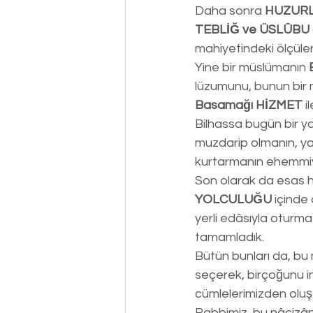
Daha sonra 
HUZURLU
TEBLİĞ ve ÜSLÛBU
mahiyetindeki ölçüle
Yine bir müslümanın 
lüzumunu, bunun bir m
Basamağı HİZMET
 
Bilhassa bugün bir ya
muzdarip olmanın, ya
kurtarmanın ehemmiyet
Son olarak da esas h
YOLCULUĞU
 içinde
yerli edâsıyla oturm
tamamladık.
Bütün bunları da, bu
seçerek, birçoğunu i
cümlelerimizden oluş
Rabbimiz, bu nâçizâne 