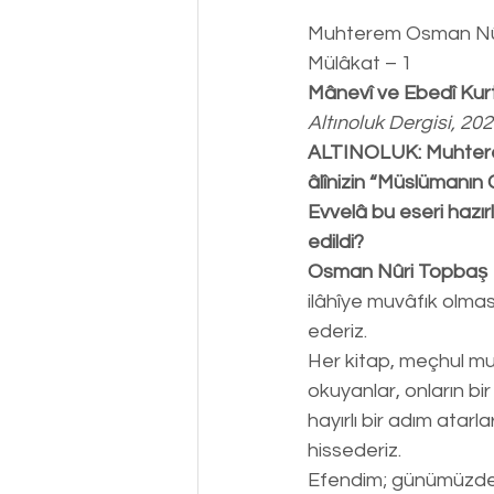
Muhterem Osman Nû
Mülâkat – 1
Mânevî ve Ebedî Ku
Altınoluk Dergisi, 20
ALTINOLUK: Muhterem 
âlînizin “Müslümanın 
Evvelâ bu eseri hazır
edildi?
Osman Nûri Topbaş 
ilâhîye muvâfık olma
ederiz.
Her kitap, meçhul mu
okuyanlar, onların bi
hayırlı bir adım atar
hissederiz.
Efendim; günümüzde b