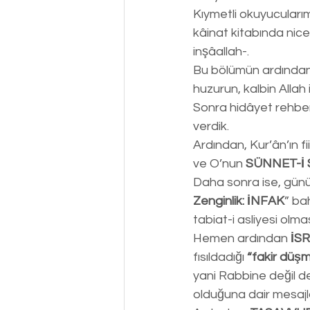
Kıymetli okuyucularım
kâinat kitabında nic
inşâallah-.
Bu bölümün ardından
huzurun, kalbin Allah
Sonra hidâyet rehber
verdik.
Ardından, Kur’ân’ın fiil
ve O’nun 
SÜNNET-İ 
Daha sonra ise, günü
Zenginlik: İNFAK
” ba
tabiat-i asliyesi olmas
Hemen ardından 
İS
fısıldadığı 
“fakir düşm
yani Rabbine değil de
olduğuna dair mesajla