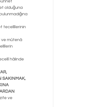
Sünnet 
ret olduğuna 
n bulunmadığına 
tecellîlerinin 
rıl ve mûtenâ 
lîlerin 
ellî hâlinde 
AR, 
N SAKINMAK, 
KINA 
LARDAN 
zife ve 