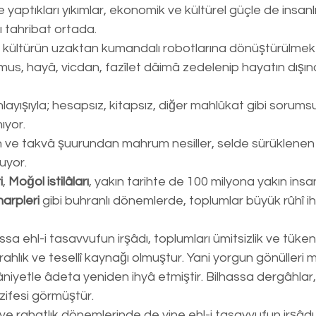
aptıkları yıkımlar, ekonomik ve kültürel güçle de insanlı
ı tahribat ortada.
l kültürün uzaktan kumandalı robotlarına dönüştürülmek i
âmus, hayâ, vicdan, fazîlet dâimâ zedelenip hayatın dışına
nlayışıyla; hesapsız, kitapsız, diğer mahlûkat gibi sorumsu
ıyor.
n ve takvâ şuurundan mahrum nesiller, selde sürüklenen k
uyor.
i
, 
Moğol istilâları
, yakın tarihte de 100 milyona yakın insanı
harpleri
 gibi buhranlı dönemlerde, toplumlar büyük rûhî iht
a ehl-i tasavvufun irşâdı, toplumları ümitsizlik ve tüken
rahlık ve tesellî kaynağı olmuştur. Yani yorgun gönülleri 
ûhâniyetle âdeta yeniden ihyâ etmiştir. Bilhassa dergâhlar
zifesi görmüştür.
ve rahatlık dönemlerinde de yine ehl-i tasavvufun irşâdı,