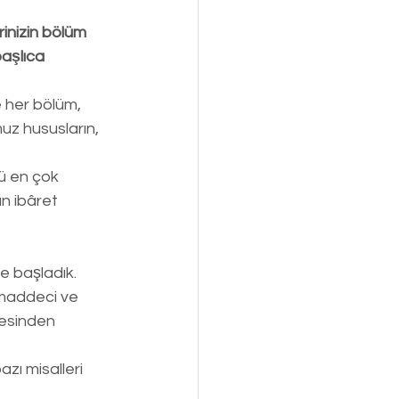
nizin bölüm 
başlıca 
 her bölüm, 
uz hususların, 
ü en çok 
n ibâret 
le başladık.
maddeci ve 
resinden 
zı misalleri 