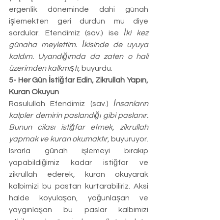
ergenlik döneminde dahi günah 
işlemekten geri durdun mu diye 
sordular. Efendimiz (sav.) ise 
İki kez 
günaha meylettim. İkisinde de uyuya 
kaldım. Uyandığımda da zaten o hali 
üzerimden kalkmıştı,
 buyurdu.
5- Her Gün İstiğfar Edin, Zikrullah Yapın, 
Kuran Okuyun
Rasulullah Efendimiz (sav.) 
İnsanların 
kalpler demirin paslandığı gibi paslanır. 
Bunun cilası istiğfar etmek, zikrullah 
yapmak ve kuran okumaktır,
 buyuruyor. 
Israrla günah işlemeyi bırakıp 
yapabildiğimiz kadar istiğfar ve 
zikrullah ederek, kuran okuyarak 
kalbimizi bu pastan kurtarabiliriz. Aksi 
halde koyulaşan, yoğunlaşan ve 
yaygınlaşan bu paslar kalbimizi 