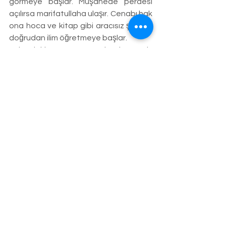
görmeye başlar. Müşahede perdesi 
açılırsa marifatullaha ulaşır. Cenabı hak 
ona hoca ve kitap gibi aracısız şekilde 
doğrudan ilim öğretmeye başlar.
Yukardaki ayette geri dönersek; 
Cenabı hak 
Hadidun
 buyurdu. Demir 
anlamına gelen hadid kelimesiyle göz 
arasında öyle bir alaka kurar. Demir 
nasıl keserek en uzak noktalara 
ulaşırsa sizin basiret gözünüz dağları 
da bulutları da karanlığı da delip geçer. 
Görüşünüz keskin olur hakikati 
görürsünüz, buyuruyor.
Aynı ayette 
keşefne
 buyurur. Cenabı 
hak bizlere keşif nimetini lütfetse 
melekleri dahi görür ya da sesini 
işitirdik. (Peygamberler hariç diğer 
insanlar melaikenin ya sesini duyar ya 
görür. Hem görüp hem duymaz. Bu 