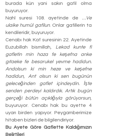
burada kün yani sakın gafil olma 
buyuruyor. 
Nahl suresi 108. ayetinde de 
…Ve 
ulaike humül gafilun
. Onlar gafillerin ta 
kendileridir, buyuruyor. 
Cenabı hak Kaf suresinin 22. Ayetinde 
Euzubillah bismillah
, Lekad kunte fi 
gafletin min haza fe keşefna anke 
gıtaeke fe besarukel yevme hadidun. 
Andolsun ki min heze ve keşefne 
hadidun, Ant olsun ki sen bugünün 
geleceğinden gaflet içindeydin. İşte 
senden perdeyi kaldırdık. Artık bugün 
gerçeği bütün açıklığıyla görüyorsun, 
buyuruyor. Cenabı hak bu ayette 4 
uyarı birden yapıyor. Peygamberimize 
hitaben bizleri de bilgilendiriyor.
Bu Ayete Göre Gaflette Kaldığımızın 
Belirtileri