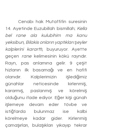
	Cenabı hak Mutaffifin suresinin 
14. Ayetinde Euzubillah bismillah; 
Kella 
bel rane ala kulubihim ma kanu 
yeksibun, Bilakis onların yaptıkları şeyler 
kalplerini kararttı, 
buyuruyor. Ayette 
geçen 
rane
 kelimesinin kökü rayndır. 
Rayn, pas anlamına gelir. 9 çeşit 
hizlanın ilk basamağı ve en hafifi 
olanıdır. Kalplerimizin işlediğimiz 
günahlar neticesinde kirlenmiş, 
kararmış, paslanmış ve körelmiş 
olduğunu ifade ediyor. Eğer kişi günah 
işlemeye devam eder tövbe ve 
istiğfarda bulunmaz ise kalbi 
körelmeye kadar gider. Kirlenmiş 
çamaşırları, bulaşıkları yıkayıp tekrar 