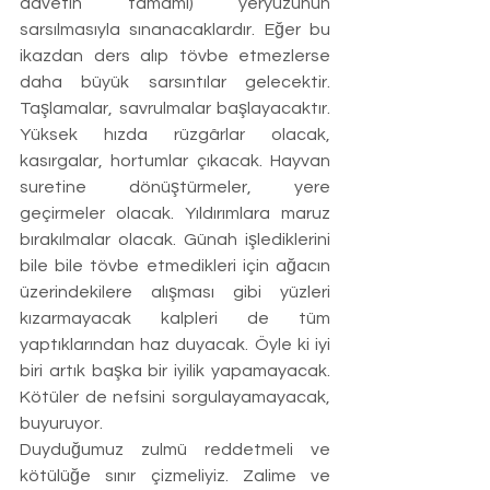
davetin tamamı) yeryüzünün 
sarsılmasıyla sınanacaklardır. Eğer bu 
ikazdan ders alıp tövbe etmezlerse 
daha büyük sarsıntılar gelecektir. 
Taşlamalar, savrulmalar başlayacaktır. 
Yüksek hızda rüzgârlar olacak, 
kasırgalar, hortumlar çıkacak. Hayvan 
suretine dönüştürmeler, yere 
geçirmeler olacak. Yıldırımlara maruz 
bırakılmalar olacak. Günah işlediklerini 
bile bile tövbe etmedikleri için ağacın 
üzerindekilere alışması gibi yüzleri 
kızarmayacak kalpleri de tüm 
yaptıklarından haz duyacak. Öyle ki iyi 
biri artık başka bir iyilik yapamayacak. 
Kötüler de nefsini sorgulayamayacak, 
buyuruyor.
Duyduğumuz zulmü reddetmeli ve 
kötülüğe sınır çizmeliyiz. Zalime ve 