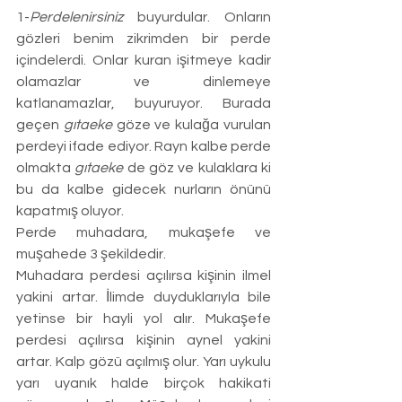
1-
Perdelenirsiniz
 buyurdular. Onların 
gözleri benim zikrimden bir perde 
içindelerdi. Onlar kuran işitmeye kadir 
olamazlar ve dinlemeye 
katlanamazlar, buyuruyor. Burada 
geçen 
gıtaeke
 göze ve kulağa vurulan 
perdeyi ifade ediyor. Rayn kalbe perde 
olmakta 
gıtaeke
 de göz ve kulaklara ki 
bu da kalbe gidecek nurların önünü 
kapatmış oluyor. 
Perde muhadara, mukaşefe ve 
muşahede 3 şekildedir.
Muhadara perdesi açılırsa kişinin ilmel 
yakini artar. İlimde duyduklarıyla bile 
yetinse bir hayli yol alır. Mukaşefe 
perdesi açılırsa kişinin aynel yakini 
artar. Kalp gözü açılmış olur. Yarı uykulu 
yarı uyanık halde birçok hakikati 