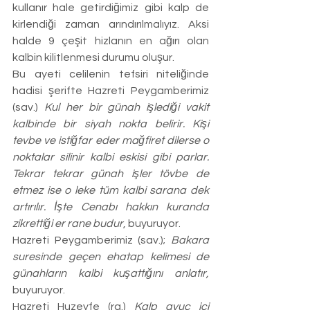
kullanır hale getirdiğimiz gibi kalp de 
kirlendiği zaman arındırılmalıyız. Aksi 
halde 9 çeşit hizlanın en ağırı olan 
kalbin kilitlenmesi durumu oluşur. 
Bu ayeti celilenin tefsiri niteliğinde 
hadisi şerifte Hazreti Peygamberimiz 
(sav.) 
Kul her bir günah işlediği vakit 
kalbinde bir siyah nokta belirir. Kişi 
tevbe ve istiğfar eder mağfiret dilerse o 
noktalar silinir kalbi eskisi gibi parlar. 
Tekrar tekrar günah işler tövbe de 
etmez ise o leke tüm kalbi sarana dek 
artırılır. İşte Cenabı hakkın kuranda 
zikrettiği er rane budur
, buyuruyor.
Hazreti Peygamberimiz (sav.); 
Bakara 
suresinde geçen ehatap kelimesi de 
günahların kalbi kuşattığını anlatır, 
buyuruyor.
Hazreti Huzeyfe (ra.) 
Kalp avuç içi 