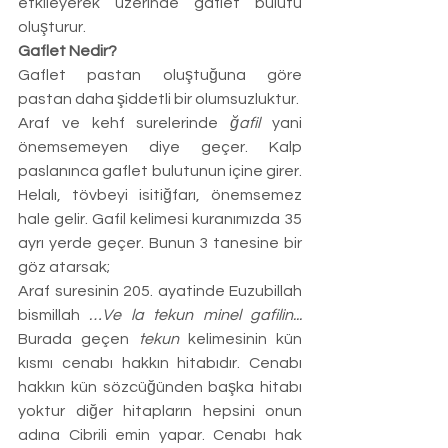
etkileyerek üzerinde gaflet bulutu 
oluşturur.
Gaflet Nedir?
Gaflet pastan oluştuğuna göre 
pastan daha şiddetli bir olumsuzluktur. 
Araf ve kehf surelerinde 
ğafil
 yani 
önemsemeyen diye geçer. Kalp 
paslanınca gaflet bulutunun içine girer. 
Helalı, tövbeyi isitiğfarı, önemsemez 
hale gelir. Gafil kelimesi kuranımızda 35 
ayrı yerde geçer. Bunun 3 tanesine bir 
göz atarsak;
Araf suresinin 205. ayatinde Euzubillah 
bismillah 
…Ve la tekun minel gafilin...
Burada geçen 
tekun
 kelimesinin kün 
kısmı cenabı hakkın hitabıdır. Cenabı 
hakkın kün sözcüğünden başka hitabı 
yoktur diğer hitapların hepsini onun 
adına Cibrili emin yapar. Cenabı hak 