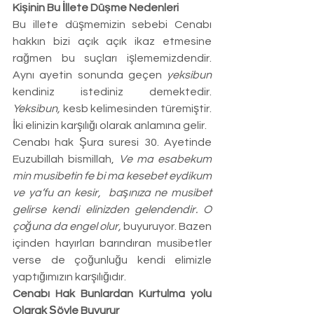
Kişinin Bu İllete Düşme Nedenleri
Bu illete düşmemizin sebebi Cenabı 
hakkın bizi açık açık ikaz etmesine 
rağmen bu suçları işlememizdendir. 
Aynı ayetin sonunda geçen 
yeksibun 
kendiniz istediniz demektedir. 
Yeksibun, 
kesb kelimesinden türemiştir. 
İki elinizin karşılığı olarak anlamına gelir.
Cenabı hak Şura suresi 30. Ayetinde 
Euzubillah bismillah, 
Ve ma esabekum 
min musibetin fe bi ma kesebet eydikum 
ve ya’fu an kesir,  başınıza ne musibet 
gelirse kendi elinizden gelendendir. O 
çoğuna da engel olur, 
buyuruyor. Bazen 
içinden hayırları barındıran musibetler 
verse de çoğunluğu kendi elimizle 
yaptığımızın karşılığıdır.
Cenabı Hak Bunlardan Kurtulma yolu 
Olarak Şöyle Buyurur