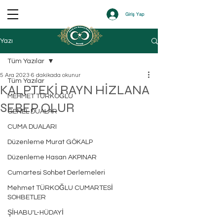
Giriş Yap
Yazı
Tüm Yazılar
5 Ara 2023
6 dakikada okunur
Tüm Yazılar
KALPTEKİ RAYN HİZLANA
MEHMET TÜRKOĞLU
SEBEP OLUR
GENEL DUALAR
CUMA DUALARI
Düzenleme Murat GÖKALP
Düzenleme Hasan AKPINAR
Cumartesi Sohbet Derlemeleri
Mehmet TÜRKOĞLU CUMARTESİ
SOHBETLER
ŞİHABU'L-HÜDAYİ