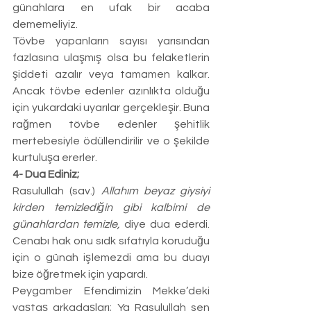
günahlara en ufak bir acaba 
dememeliyiz.
Tövbe yapanların sayısı yarısından 
fazlasına ulaşmış olsa bu felaketlerin 
şiddeti azalır veya tamamen kalkar. 
Ancak tövbe edenler azınlıkta olduğu 
için yukardaki uyarılar gerçekleşir. Buna 
rağmen tövbe edenler şehitlik 
mertebesiyle ödüllendirilir ve o şekilde 
kurtuluşa ererler.
4- Dua Ediniz;
Rasulullah (sav.) 
Allahım beyaz giysiyi 
kirden temizlediğin gibi kalbimi de 
günahlardan temizle,
 diye dua ederdi. 
Cenabı hak onu sıdk sıfatıyla koruduğu 
için o günah işlemezdi ama bu duayı 
bize öğretmek için yapardı.
Peygamber Efendimizin Mekke’deki 
yaştaş arkadaşları; Ya Rasulullah sen 