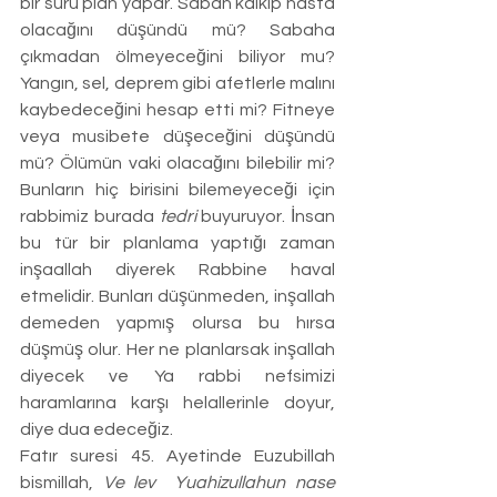
bir sürü plan yapar. Sabah kalkıp hasta 
olacağını düşündü mü? Sabaha 
çıkmadan ölmeyeceğini biliyor mu? 
Yangın, sel, deprem gibi afetlerle malını 
kaybedeceğini hesap etti mi? Fitneye 
veya musibete düşeceğini düşündü 
mü? Ölümün vaki olacağını bilebilir mi? 
Bunların hiç birisini bilemeyeceği için 
rabbimiz burada 
tedri
 buyuruyor. İnsan 
bu tür bir planlama yaptığı zaman 
inşaallah diyerek Rabbine haval 
etmelidir. Bunları düşünmeden, inşallah 
demeden yapmış olursa bu hırsa 
düşmüş olur. Her ne planlarsak inşallah 
diyecek ve Ya rabbi nefsimizi 
haramlarına karşı helallerinle doyur, 
diye dua edeceğiz.
Fatır suresi 45. Ayetinde Euzubillah 
bismillah, 
Ve lev  Yuahizullahun nase 