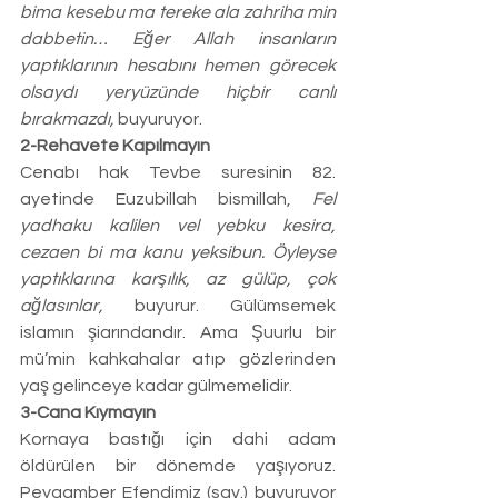
bima kesebu ma tereke ala zahriha min 
dabbetin… Eğer Allah insanların 
yaptıklarının hesabını hemen görecek 
olsaydı yeryüzünde hiçbir canlı 
bırakmazdı,
 buyuruyor.
2-Rehavete Kapılmayın
Cenabı hak Tevbe suresinin 82. 
ayetinde Euzubillah bismillah,
 Fel 
yadhaku kalilen vel yebku kesira, 
cezaen bi ma kanu yeksibun. Öyleyse 
yaptıklarına karşılık, az gülüp, çok 
ağlasınlar, 
buyurur. Gülümsemek 
islamın şiarındandır. Ama Şuurlu bir 
mü’min kahkahalar atıp gözlerinden 
yaş gelinceye kadar gülmemelidir.
3-Cana Kıymayın 
Kornaya bastığı için dahi adam 
öldürülen bir dönemde yaşıyoruz. 
Peygamber Efendimiz (sav.) buyuruyor 