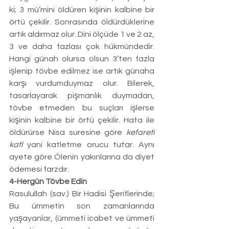
ki; 3 mü’mini öldüren kişinin kalbine bir 
örtü çekilir. Sonrasında öldürdüklerine 
artık aldırmaz olur. Dini ölçüde 1 ve 2 az, 
3 ve daha fazlası çok hükmündedir. 
Hangi günah olursa olsun 3’ten fazla 
işlenip tövbe edilmez ise artık günaha 
karşı vurdumduymaz olur. Bilerek, 
tasarlayarak pişmanlık duymadan, 
tövbe etmeden bu suçları işlerse 
kişinin kalbine bir örtü çekilir. Hata ile 
öldürürse Nisa suresine göre 
kefareti 
katl
 yani katletme orucu tutar. Aynı 
ayete göre Ölenin yakınlarına da diyet 
ödemesi farzdır.
4-Hergün Tövbe Edin 
Rasulullah (sav.) Bir Hadisi Şeriflerinde; 
Bu ümmetin son zamanlarında 
yaşayanlar, (ümmeti icabet ve ümmeti 