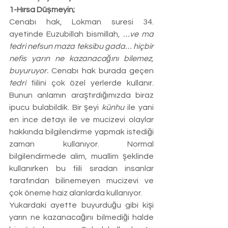
1-Hırsa Düşmeyin;
Cenabı hak, Lokman suresi 34. 
ayetinde Euzubillah bismillah, 
…ve ma 
tedri nefsun maza teksibu gada… hiçbir 
nefis yarın ne kazanacağını bilemez, 
buyuruyor.
 Cenabı hak burada geçen 
tedri
 fiilini çok özel yerlerde kullanır. 
Bunun anlamın araştırdığımızda biraz 
ipucu bulabildik. Bir şeyi 
künhu
 ile yani 
en ince detayı ile ve mucizevi olaylar 
hakkında bilgilendirme yapmak istediği 
zaman kullanıyor. Normal 
bilgilendirmede alim, muallim şeklinde 
kullanırken bu fiili sıradan insanlar 
tarafından bilinemeyen mucizevi ve 
çok öneme haiz alanlarda kullanıyor.
Yukardaki ayette buyurduğu gibi kişi 
yarın ne kazanacağını bilmediği halde 