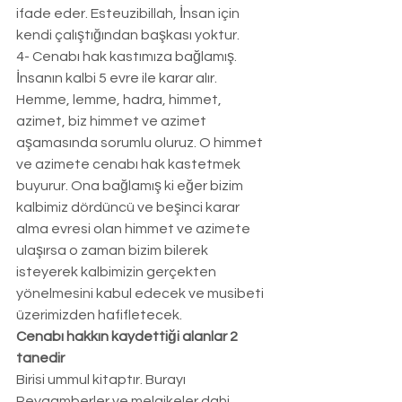
ifade eder. Esteuzibillah, İnsan için 
kendi çalıştığından başkası yoktur. 
4- Cenabı hak kastımıza bağlamış. 
İnsanın kalbi 5 evre ile karar alır. 
Hemme, lemme, hadra, himmet, 
azimet, biz himmet ve azimet 
aşamasında sorumlu oluruz. O himmet 
ve azimete cenabı hak kastetmek 
buyurur. Ona bağlamış ki eğer bizim 
kalbimiz dördüncü ve beşinci karar 
alma evresi olan himmet ve azimete 
ulaşırsa o zaman bizim bilerek 
isteyerek kalbimizin gerçekten 
yönelmesini kabul edecek ve musibeti 
üzerimizden hafifletecek. 
Cenabı hakkın kaydettiği alanlar 2 
tanedir
Birisi ummul kitaptır. Burayı 
Peygamberler ve melaikeler dahi 