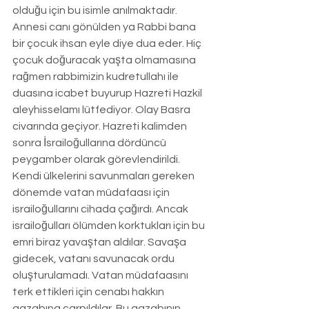
olduğu için bu isimle anılmaktadır. 
Annesi canı gönülden ya Rabbi bana 
bir çocuk ihsan eyle diye dua eder. Hiç 
çocuk doğuracak yaşta olmamasına 
rağmen rabbimizin kudretullahı ile 
duasına icabet buyurup Hazreti Hazkil 
aleyhisselamı lütfediyor. Olay Basra 
civarında geçiyor. Hazreti kalimden 
sonra İsrailoğullarına dördüncü 
peygamber olarak görevlendirildi. 
Kendi ülkelerini savunmaları gereken 
dönemde vatan müdafaası için 
israiloğullarını cihada çağırdı. Ancak 
israiloğulları ölümden korktukları için bu 
emri biraz yavaştan aldılar. Savaşa 
gidecek, vatanı savunacak ordu 
oluşturulamadı. Vatan müdafaasını 
terk ettikleri için cenabı hakkın 
gazabına çarpıldılar. Bu gazabının 