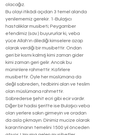
olacağız. 
Bu olayi itikâdi açıdan 3 temel alanda 
yenilememiz gerekir. 1-Bulaşıcı 
hastalıklar musibeti; Peygamber 
efendimiz (sav.) buyururlar ki, veba 
yüce Allah'ın dilediği kimselere azap 
olarak verdiği bir musibettir. Ondan 
geri bir kısmı kalmış kimi zaman gider 
kimi zaman geri gelir. Ancak bu 
müminlere rahmettir. Kafirlere 
musibettir. Öyle her müslümana da 
değil sabreden, tedbirini alan ve teslim 
olan müslümana rahmettir. 
Sabrederse şehit ecri gibi ecir vardır. 
Diğer bir hadisi şerifte ise Bulaşıcı veba 
olan yerlere sakın girmeyin ve oradan 
da asla çıkmayın. Dinimiz mucize olarak 
karantinanın temelini 1500 yıl önceden 
atıyor. Umuma gelen musibetler 