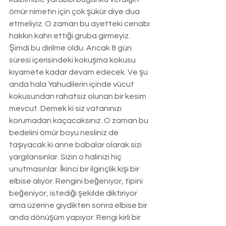
ömür nimetin için çok şükür diye dua 
etmeliyiz. O zaman bu ayetteki cenabı 
hakkın kahrı ettiği gruba girmeyiz. 
Şimdi bu dirilme oldu. Ancak 8 gün 
süresi içerisindeki kokuşma kokusu 
kıyamete kadar devam edecek. Ve şu 
anda hala Yahudilerin içinde vücut 
kokusundan rahatsız olunan bir kesim 
mevcut. Demek ki siz vatanınızı 
korumadan kaçacaksınız. O zaman bu 
bedelini ömür boyu nesliniz de 
taşıyacak ki anne babalar olarak sizi 
yargılansınlar. Sizin o halinizi hiç 
unutmasınlar. İkinci bir ilginçlik kişi bir 
elbise alıyor. Rengini beğeniyor, tipini 
beğeniyor, istediği şekilde diktiriyor 
ama üzerine giydikten sonra elbise bir 
anda dönüşüm yapıyor. Rengi kirli bir 