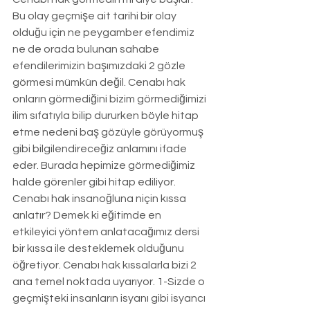
Bu olay geçmişe ait tarihi bir olay 
olduğu için ne peygamber efendimiz 
ne de orada bulunan sahabe 
efendilerimizin başımızdaki 2 gözle 
görmesi mümkün değil. Cenabı hak 
onların görmediğini bizim görmediğimizi 
ilim sıfatıyla bilip dururken böyle hitap 
etme nedeni baş gözüyle görüyormuş 
gibi bilgilendireceğiz anlamını ifade 
eder. Burada hepimize görmediğimiz 
halde görenler gibi hitap ediliyor. 
Cenabı hak insanoğluna niçin kıssa 
anlatır? Demek ki eğitimde en 
etkileyici yöntem anlatacağımız dersi 
bir kıssa ile desteklemek olduğunu 
öğretiyor. Cenabı hak kıssalarla bizi 2 
ana temel noktada uyarıyor. 1-Sizde o 
geçmişteki insanların isyanı gibi isyancı 