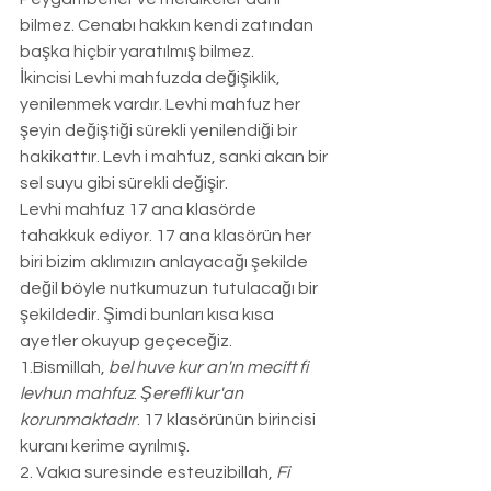
bilmez. Cenabı hakkın kendi zatından 
başka hiçbir yaratılmış bilmez. 
İkincisi Levhi mahfuzda değişiklik, 
yenilenmek vardır. Levhi mahfuz her 
şeyin değiştiği sürekli yenilendiği bir 
hakikattır. Levh i mahfuz, sanki akan bir 
sel suyu gibi sürekli değişir. 
Levhi mahfuz 17 ana klasörde 
tahakkuk ediyor. 17 ana klasörün her 
biri bizim aklımızın anlayacağı şekilde 
değil böyle nutkumuzun tutulacağı bir 
şekildedir. Şimdi bunları kısa kısa 
ayetler okuyup geçeceğiz. 
1.Bismillah, 
bel huve kur an'ın mecitt fi 
levhun mahfuz
. 
Şerefli kur'an 
korunmaktadır
. 17 klasörünün birincisi 
kuranı kerime ayrılmış. 
2. Vakıa suresinde esteuzibillah,
 Fi 