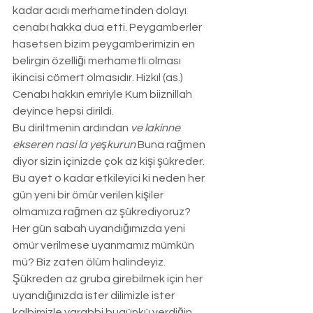
kadar acıdı merhametinden dolayı 
cenabı hakka dua etti. Peygamberler 
hasetsen bizim peygamberimizin en 
belirgin özelliği merhametli olması 
ikincisi cömert olmasıdır. Hizkıl (as.) 
Cenabı hakkın emriyle Kum biiznillah 
deyince hepsi dirildi. 
Bu diriltmenin ardından
 ve lakinne 
ekseren nasi la yeşkurun
 Buna rağmen 
diyor sizin içinizde çok az kişi şükreder. 
Bu ayet o kadar etkileyici ki neden her 
gün yeni bir ömür verilen kişiler 
olmamıza rağmen az şükrediyoruz? 
Her gün sabah uyandığımızda yeni 
ömür verilmese uyanmamız mümkün 
mü? Biz zaten ölüm halindeyiz. 
Şükreden az gruba girebilmek için her 
uyandığınızda ister dilimizle ister 
kalbimizle yarabbi bugünkü verdiğin 