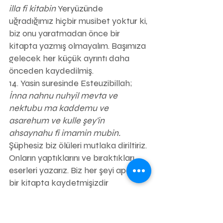
illa fi kitabin 
Yeryüzünde 
uğradığımız hiçbir musibet yoktur ki, 
biz onu yaratmadan önce bir 
kitapta yazmış olmayalım. Başımıza 
gelecek her küçük ayrıntı daha 
önceden kaydedilmiş. 
14. Yasin suresinde Esteuzibillah; 
İnna nahnu nuhyil mevta ve 
nektubu ma kaddemu ve 
asarehum ve kulle şey'in 
ahsaynahu fi imamin mubin.
Şüphesiz biz ölüleri mutlaka diriltiriz. 
Onların yaptıklarını ve bıraktıkları 
eserleri yazarız. Biz her şeyi apaçık 
bir kitapta kaydetmişizdir 
buyrulmaktadır.
 15. Klasör; Kehf suresinde geçen 
kitabu mücrimine .
 Bilinen ve 