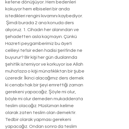
kefene dönüşüyor. Hem bedenleri 
kokuyor hem elbiseleri bir anda 
istedikleri rengini kıvamını kaybediyor.
 Şimdi burada 2 ana konuda ders 
alıyoruz. 1. Cihadın her alanından ve 
şehadetten asla kaçmayın. Çünkü 
Hazreti peygamberimiz bu âyeti 
celileyi tefsir eden hadisi şerifinde ne 
buyurur? Bir kişi her gün dualarında 
şehitlik istemiyor ve korkuyor ise Allah 
muhafaza o kişi münafıklıktan bir şube 
üzeredir. İkinci alacağımız ders demek 
ki cenabı hak bir şeyi emrettiği zaman 
gerekeni yapacağız. Şöyle mi olur, 
böyle mi olur demeden mukadderata 
teslim olacağız. Müslüman kelime 
olarak zaten teslim olan demektir. 
Tedbir olarak yapması gerekeni 
yapacağız. Ondan sonra da teslim 