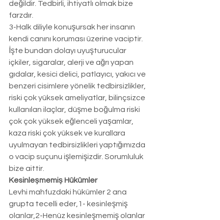
değildir. Tedbirli, ihtiyatlı olmak bize 
farzdır. 
3-Halk diliyle konuşursak her insanın 
kendi canını koruması üzerine vaciptir. 
İşte bundan dolayı uyuşturucular 
içkiler, sigaralar, alerji ve ağrı yapan 
gıdalar, kesici delici, patlayıcı, yakıcı ve 
benzeri cisimlere yönelik tedbirsizlikler, 
riski çok yüksek ameliyatlar, bilinçsizce 
kullanılan ilaçlar, düşme boğulma riski 
çok çok yüksek eğlenceli yaşamlar, 
kaza riski çok yüksek ve kurallara 
uyulmayan tedbirsizlikleri yaptığımızda 
o vacip suçunu işlemişizdir. Sorumluluk 
bize aittir. 
Kesinleşmemiş Hükümler
Levhi mahfuzdaki hükümler 2 ana 
grupta tecelli eder,1- kesinleşmiş 
olanlar,2-Henüz kesinleşmemiş olanlar 