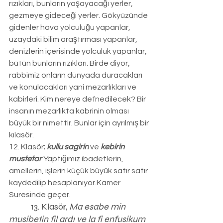
rızıkları, bunların yaşayacağı yerler, 
gezmeye gideceği yerler. Gökyüzünde 
gidenler hava yolculuğu yapanlar, 
uzaydaki bilim araştırması yapanlar, 
denizlerin içerisinde yolculuk yapanlar, 
bütün bunların rızıkları. Birde diyor, 
rabbimiz onların dünyada duracakları 
ve konulacakları yani mezarlıkları ve 
kabirleri. Kim nereye defnedilecek? Bir 
insanın mezarlıkta kabrinin olması 
büyük bir nimettir. Bunlar için ayrılmış bir 
kılasör. 
12. Klasör; 
kullu sagirin
 ve 
kebirin 
mustetar
 Yaptığımız ibadetlerin, 
amellerin, işlerin küçük büyük satır satır 
kaydedilip hesaplanıyor.Kamer 
Suresinde geçer.
           13. Klasör, 
Ma esabe min 
musibetin fil ardı ve la fi enfusikum 