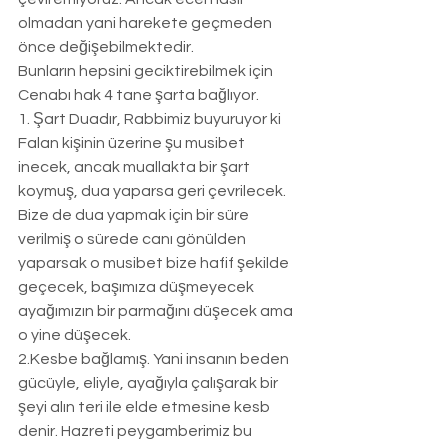
olmadan yani harekete geçmeden 
önce değişebilmektedir.
Bunların hepsini geciktirebilmek için 
Cenabı hak 4 tane şarta bağlıyor.
1. Şart Duadır, Rabbimiz buyuruyor ki 
Falan kişinin üzerine şu musibet 
inecek, ancak muallakta bir şart 
koymuş, dua yaparsa geri çevrilecek. 
Bize de dua yapmak için bir süre 
verilmiş o sürede canı gönülden 
yaparsak o musibet bize hafif şekilde 
geçecek, başımıza düşmeyecek 
ayağımızın bir parmağını düşecek ama 
o yine düşecek. 
2.Kesbe bağlamış. Yani insanın beden 
gücüyle, eliyle, ayağıyla çalışarak bir 
şeyi alın teri ile elde etmesine kesb 
denir. Hazreti peygamberimiz bu 