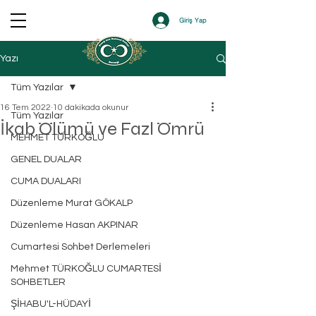
Giriş Yap
Yazı
Tüm Yazılar
16 Tem 2022
10 dakikada okunur
Tüm Yazılar
İkab Ölümü ve Fazl Ömrü
MEHMET TÜRKOĞLU
GENEL DUALAR
CUMA DUALARI
Düzenleme Murat GÖKALP
Düzenleme Hasan AKPINAR
Cumartesi Sohbet Derlemeleri
Mehmet TÜRKOĞLU CUMARTESİ
SOHBETLER
ŞİHABU'L-HÜDAYİ