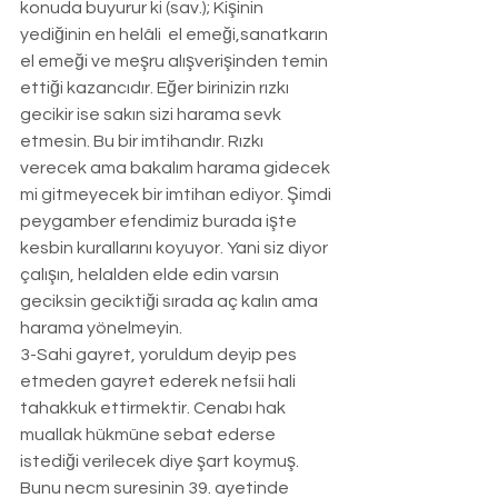
konuda buyurur ki (sav.); Kişinin 
yediğinin en helâli  el emeği,sanatkarın 
el emeği ve meşru alışverişinden temin 
ettiği kazancıdır. Eğer birinizin rızkı 
gecikir ise sakın sizi harama sevk 
etmesin. Bu bir imtihandır. Rızkı 
verecek ama bakalım harama gidecek 
mi gitmeyecek bir imtihan ediyor. Şimdi 
peygamber efendimiz burada işte 
kesbin kurallarını koyuyor. Yani siz diyor 
çalışın, helalden elde edin varsın 
geciksin geciktiği sırada aç kalın ama 
harama yönelmeyin. 
3-Sahi gayret, yoruldum deyip pes 
etmeden gayret ederek nefsii hali 
tahakkuk ettirmektir. Cenabı hak 
muallak hükmüne sebat ederse 
istediği verilecek diye şart koymuş. 
Bunu necm suresinin 39. ayetinde 