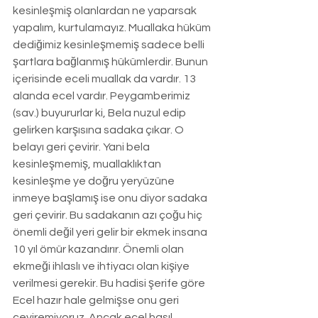
kesinleşmiş olanlardan ne yaparsak 
yapalım, kurtulamayız. Muallaka hüküm 
dediğimiz kesinleşmemiş sadece belli 
şartlara bağlanmış hükümlerdir. Bunun 
içerisinde eceli muallak da vardır. 13 
alanda ecel vardır. Peygamberimiz 
(sav.) buyururlar ki, Bela nuzul edip 
gelirken karşısına sadaka çıkar. O 
belayı geri çevirir. Yani bela 
kesinleşmemiş, muallaklıktan 
kesinleşme ye doğru yeryüzüne 
inmeye başlamış ise onu diyor sadaka 
geri çevirir. Bu sadakanın azı çoğu hiç 
önemli değil yeri gelir bir ekmek insana 
10 yıl ömür kazandırır. Önemli olan 
ekmeği ihlaslı ve ihtiyacı olan kişiye 
verilmesi gerekir. Bu hadisi şerife göre 
Ecel hazır hale gelmişse onu geri 
çeviremiyoruz. Ancak ecel hasıl 