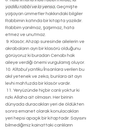
yadıllu rabbi ve la yensa
.
 Geçmişte 
yaşayan ümmetler hakkındaki bilgiler 
Rabbimin katında bir kitapta yazılıdır. 
Rabbim yanılmaz, şaşırmaz, hata 
etmez ve unutmaz.
 9. Klasör; Ahzap suresinde ailelerin ve 
akrabaların ayrı bir klasörü olduğunu 
görüyoruz ki buradan Cenabı hak 
aileye verdiği önemi vurgulamış oluyor. 
10. 
Kitabul yantiku
 İnsanlara verilen bu 
akıl yetenek ve zeka, bunlara ait ayrı 
levhi mahfuzda bir klasör vardır. 
 11. Yeryüzünde hiçbir canlı yoktur ki 
rızkı Allaha ait olmasın. Her birinin 
dünyada duracakları yeri de öldükten 
sonra emanet olarak konulacakları 
yeri hepsi apaçık bir kitaptadır. Sayısını 
bilmediğimiz kainattaki canlıların 