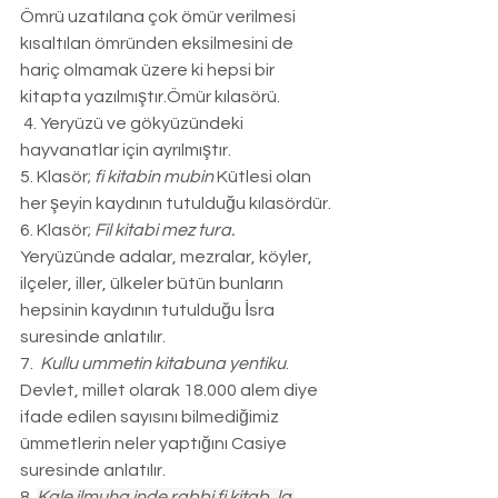
Ömrü uzatılana çok ömür verilmesi 
kısaltılan ömründen eksilmesini de 
hariç olmamak üzere ki hepsi bir 
kitapta yazılmıştır.Ömür kılasörü.
 4. Yeryüzü ve gökyüzündeki 
hayvanatlar için ayrılmıştır. 
5. Klasör; 
fi kitabin mubin
 Kütlesi olan 
her şeyin kaydının tutulduğu kılasördür. 
6. Klasör; 
Fil kitabi mez tura. 
Yeryüzünde adalar, mezralar, köyler, 
ilçeler, iller, ülkeler bütün bunların 
hepsinin kaydının tutulduğu İsra 
suresinde anlatılır.
7.  
Kullu ummetin kitabuna yentiku
. 
Devlet, millet olarak 18.000 alem diye 
ifade edilen sayısını bilmediğimiz 
ümmetlerin neler yaptığını Casiye 
suresinde anlatılır. 
8. 
Kale ilmuha inde rabbi fi kitab, la 