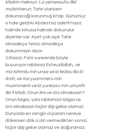
kitabin meknun. La yemessuhu illel 
mutahherun
. Tahir olanların 
dokunacağı korunmuş kitap. Günümüz 
o hale geldi ki Abdestsiz adetli hayız 
halinde lohusa halinde dokunulur 
diyenler var. Ayet çok açık Tahir 
olmadıkça temiz olmadıkça 
dokunmayın diyor. 
3.Klasör; Fatır suresinde böyle 
buyuruyor rabbimiz Esteuzibillah, 
ve 
ma tahmilu min unsa ve la tedau illa bi 
ilmih, ve ma yuammeru min 
muammerin ve la yunkasu min umurihi 
illa fi kitab. 
Onun ilmi ve izni olmaksızın? 
Onun bilgisi, yani rabbimizin bilgisi ve 
izni olmaksızın hiçbir dişi gebe olamaz. 
Dünyada en zengin ol paranı nereye 
dökersen dök o izin vermedikten sonra 
hiçbir dişi gebe olamaz ve doğuramaz. 