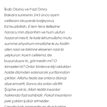
İkab Ölümü ve Fazl Ömrü
Bakara suresinin 243 üncü ayeti 
celilesini okuyarak başlıyoruz. 
Esteuzibillah;
 E lem tera ilellezine 
haracu min diyarihim ve hum ulufun 
hazaral mevti, fe kale lehumullahu mutu 
summe ahyahum innallahe le zu fadlin 
alen nasi ve lakinne ekseren nasi la 
yeşkurun
. Ayeti celilemiz de 
buyuruluyor ki, 
görmedin mi? O 
kimseleri ki? Onlar binlerce kişi oldukları 
halde ölümden sakınarak yurtlarından 
çıktılar. Allahu teala ise onlara ölünüz 
diye emretti. Sonra da onları diriltti. 
Şüphe yok ki, Allah teâlâ insanlar 
hakkında fazl sahibidir. Fakat insanların 
pek çokları şükür etmezler. 
Cenabı hak görmedin mi diye başlar. 