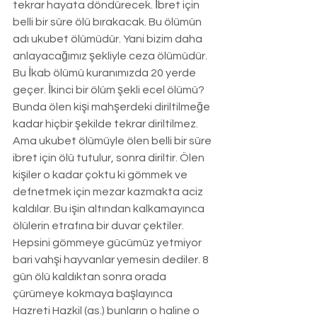
tekrar hayata döndürecek. İbret için 
belli bir süre ölü bırakacak. Bu ölümün 
adı ukubet ölümüdür. Yani bizim daha 
anlayacağımız şekliyle ceza ölümüdür. 
Bu İkab ölümü kuranımızda 20 yerde 
geçer. İkinci bir ölüm şekli ecel ölümü? 
Bunda ölen kişi mahşerdeki diriltilmeğe 
kadar hiçbir şekilde tekrar diriltilmez. 
Ama ukubet ölümüyle ölen belli bir süre 
ibret için ölü tutulur, sonra diriltir. Ölen 
kişiler o kadar çoktu ki gömmek ve 
defnetmek için mezar kazmakta aciz 
kaldılar. Bu işin altından kalkamayınca 
ölülerin etrafına bir duvar çektiler. 
Hepsini gömmeye gücümüz yetmiyor 
bari vahşi hayvanlar yemesin dediler. 8 
gün ölü kaldıktan sonra orada 
çürümeye kokmaya başlayınca 
Hazreti Hazkil (as.) bunların o haline o 