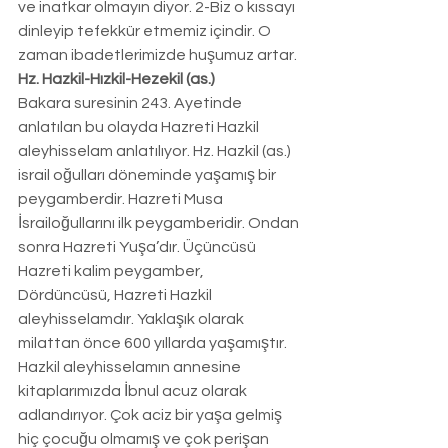
ve inatkar olmayın diyor. 2-Biz o kıssayı 
dinleyip tefekkür etmemiz içindir. O 
zaman ibadetlerimizde huşumuz artar. 
Hz. Hazkil-Hızkil-Hezekil (as.)
Bakara suresinin 243. Ayetinde 
anlatılan bu olayda Hazreti Hazkil 
aleyhisselam anlatılıyor. Hz. Hazkil (as.) 
israil oğulları döneminde yaşamış bir 
peygamberdir. Hazreti Musa 
İsrailoğullarını ilk peygamberidir. Ondan 
sonra Hazreti Yuşa’dır. Üçüncüsü 
Hazreti kalim peygamber, 
Dördüncüsü, Hazreti Hazkil 
aleyhisselamdır. Yaklaşık olarak 
milattan önce 600 yıllarda yaşamıştır. 
Hazkil aleyhisselamın annesine 
kitaplarımızda İbnul acuz olarak 
adlandırıyor. Çok aciz bir yaşa gelmiş 
hiç çocuğu olmamış ve çok perişan 