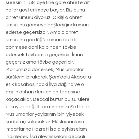
suresinin 158. ayetine göre ahrete ait 
haller gösterilmeye başlar. Biz bunu 
ahret umuru diyoruz. O kişi o ahret 
umurunu görmeye başladığında iman 
ederse geçersizdir. Ama o ahret 
umurunu gördüğü zaman bile dili 
dönmese dahi kalbinden tövbe 
edersek tövbemizi geçerlidir. İman 
geçersiz ama tövbe geçerlidir.
 Konumuza dönersek, Müslümanlar 
sürülerini bırakarak Şam'daki Akabetu 
efik kasabasındaki İlya dağına ve o 
dağın duhan denilen en tepesine 
kaçacaklar. Deccal bütün bu sürülere 
el koyup dağı 4 tarafından kuşatacak. 
Müslümanlar yaylarının ipini yiyecek 
kadar aç kalacaklar. Müslümanların 
imdatlarına Hazreti İsa aleyhisselam 
indirilecek. İsa aleyhisselam deccalı 