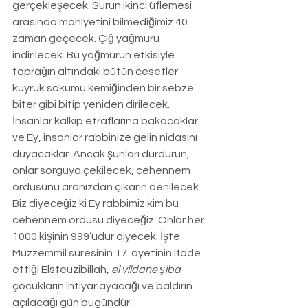
gerçekleşecek. Surun ikinci üflemesi 
arasında mahiyetini bilmediğimiz 40 
zaman geçecek. Çiğ yağmuru 
indirilecek. Bu yağmurun etkisiyle 
toprağın altındaki bütün cesetler 
kuyruk sokumu kemiğinden bir sebze 
biter gibi bitip yeniden dirilecek. 
İnsanlar kalkıp etraflarına bakacaklar 
ve Ey, insanlar rabbinize gelin nidasını 
duyacaklar. Ancak şunları durdurun, 
onlar sorguya çekilecek, cehennem 
ordusunu aranızdan çıkarın denilecek. 
Biz diyeceğiz ki Ey rabbimiz kim bu 
cehennem ordusu diyeceğiz. Onlar her 
1000 kişinin 999’udur diyecek. İşte 
Müzzemmil suresinin 17. ayetinin ifade 
ettiği Elsteuzibillah, 
el vildane şiba 
çocukların ihtiyarlayacağı ve baldırın 
açılacağı gün bugündür.