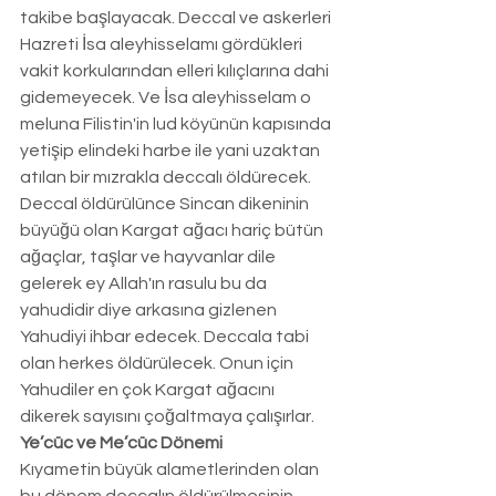
takibe başlayacak. Deccal ve askerleri 
Hazreti İsa aleyhisselamı gördükleri 
vakit korkularından elleri kılıçlarına dahi 
gidemeyecek. Ve İsa aleyhisselam o 
meluna Filistin'in lud köyünün kapısında 
yetişip elindeki harbe ile yani uzaktan 
atılan bir mızrakla deccalı öldürecek. 
Deccal öldürülünce Sincan dikeninin 
büyüğü olan Kargat ağacı hariç bütün 
ağaçlar, taşlar ve hayvanlar dile 
gelerek ey Allah'ın rasulu bu da 
yahudidir diye arkasına gizlenen 
Yahudiyi ihbar edecek. Deccala tabi 
olan herkes öldürülecek. Onun için 
Yahudiler en çok Kargat ağacını 
dikerek sayısını çoğaltmaya çalışırlar. 
Ye’cüc ve Me’cüc Dönemi
Kıyametin büyük alametlerinden olan 