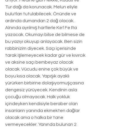
atıyor. Medine gibi Mekke, Kudüs ve 
Tur dağı da korunacak. Melun eliyle 
bulutları tutulabilecek. Önünde ve 
ardında dumandan 2 dağ olacak. 
Alnında ayrılmış harflerle Kef Fe Ra 
yazacak. Okumayı bilse de bilmese de 
bu yazıyı okuyup anlayacak. Ben sizin 
rabbinizim diyecek. Saçı içerisinde 
tarak işlemeyecek kadar gür ve kıvırcık 
ve aksine saçı bembeyaz olacak 
olacak. Vücudu enine çok büyük ve 
boyu kısa olacak. Yapışık ayaklı 
yürürken birbirine dolaşıyormuşçasına 
dengesiz yürüyecek. Kendinin asla 
çocuğu olmayacak. Halk yokluk 
içindeyken kendisiyle beraber olan 
insanların yanında ekmekten dağlar 
olacak ama o halka bir tane 
vermeyecekler. Yanında bulunan 2 