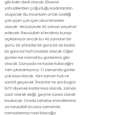
gibi kalın derili olacak. Ekserisi 
yahudilerden çoğunluğu kadınlardan 
oluşacak. Bu insanların ortak özelliği 
çok yiyen çok içen obur kimseler 
olacak. Yeryüzünde 40 zaman seyahat 
edecek. Resulullah efendimiz burayı 
açıklamıyor ancak bu 40 zamanın bir 
günü, bir yıl kadar bir günü bir ay kadar, 
bir günü bir hafta kadar olacak. Diğer 
günleri ise normal bu günlerimiz gibi 
olacak. Dünyada ne kadar kalacağını 
tam çıkaramıyoruz. O zamanda günler 
çok kısa olacak. Yani zaman hızlı ve 
süratli geçecek. İnsanlar ne ara bugün 
bitti diyecek kadar kısa olacak, zaman 
saat olarak değil, geçme süresi olarak 
kısalacak. Orada sahebe efendilerimiz 
ya rasulullah bu kısa zamanda 
namazlarımızı nasıl kılacağız 