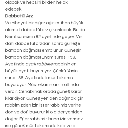
olacak ve hepsini birden helak 
edecek. 
Dabbetül Arz
Ve nihayet bir diğer ağır imtihan büyük 
alamet dabbetül arz çıkarılacak. Bu da 
Neml suresinin 82 ayetinde geçer. Ve 
dahi dabbetül arzdan sonra güneşe 
batıdan doğması emrolunur. Güneşin 
batıdan doğması Enam suresi 158. 
Ayetinde 
ayati rabbike
 rabbinin en 
büyük ayeti buyuruyor. Çünkü Yasin 
suresi 38. Ayetinde li mustakarrin 
buyuruyor. Müstekarrin arzın altında 
yerdir. Cenabı hak orada güneş karar 
kılar diyor. Güneş yeniden doğmak için 
rabbimizden izin ister rabbimiz yerine 
dön ve doğ buyurur ki o gider yeniden 
doğar. Eğer rabbimiz buna izin vermez 
ise güneş müstekarrinde kalır ve o 