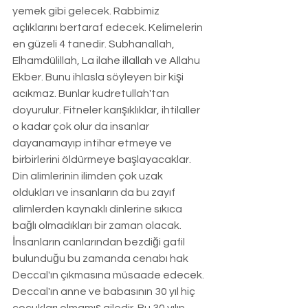
yemek gibi gelecek. Rabbimiz 
açlıklarını bertaraf edecek. Kelimelerin 
en güzeli 4 tanedir. Subhanallah, 
Elhamdülillah, La ilahe illallah ve Allahu 
Ekber. Bunu ihlasla söyleyen bir kişi 
acıkmaz. Bunlar kudretullah'tan 
doyurulur. Fitneler karışıklıklar, ihtilaller 
o kadar çok olur da insanlar 
dayanamayıp intihar etmeye ve 
birbirlerini öldürmeye başlayacaklar. 
Din alimlerinin ilimden çok uzak 
oldukları ve insanların da bu zayıf 
alimlerden kaynaklı dinlerine sıkıca 
bağlı olmadıkları bir zaman olacak. 
İnsanların canlarından bezdiği gafil 
bulunduğu bu zamanda cenabı hak 
Deccal'ın çıkmasına müsaade edecek. 
Deccal'ın anne ve babasının 30 yıl hiç 