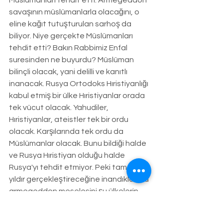
Müslümanları tehdit etti. Armegeddon 
savaşının müslümanlarla olacağını, o 
eline kağıt tutuşturulan sarhoş da 
biliyor. Niye gerçekte Müslümanları 
tehdit etti? Bakın Rabbimiz Enfal 
suresinden ne buyurdu? Müslüman 
bilinçli olacak, yani delilli ve kanıtlı 
inanacak. Rusya Ortodoks Hıristiyanlığı 
kabul etmiş bir ülke Hıristiyanlar orada 
tek vücut olacak. Yahudiler, 
Hıristiyanlar, ateistler tek bir ordu 
olacak. Karşılarında tek ordu da 
Müslümanlar olacak. Bunu bildiği halde 
ve Rusya Hıristiyan olduğu halde 
Rusya'yı tehdit etmiyor. Peki tam 2000 
yıldır gerçekleştireceğine inandıkları bu 
armegeddon meselesini şu ülkelerin 
gerçekleştirdiğine inandıkları ülkeler 
oldu. Şimdi bu ülkeleri de söyleyeyim İlk 