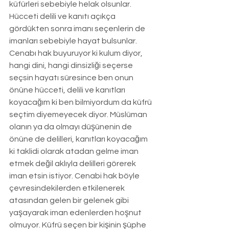
küfürleri sebebiyle helak olsunlar. 
Hücceti delili ve kanıtı açıkça 
gördükten sonra imanı seçenlerin de 
imanları sebebiyle hayat bulsunlar. 
Cenabı hak buyuruyor ki kulum diyor, 
hangi dini, hangi dinsizliği seçerse 
seçsin hayatı süresince ben onun 
önüne hücceti, delili ve kanıtları 
koyacağım ki ben bilmiyordum da küfrü 
seçtim diyemeyecek diyor. Müslüman 
olanın ya da olmayı düşünenin de 
önüne de delilleri, kanıtları koyacağım 
ki taklidi olarak atadan gelme iman 
etmek değil aklıyla delilleri görerek 
iman etsin istiyor. Cenabi hak böyle 
çevresindekilerden etkilenerek 
atasından gelen bir gelenek gibi 
yaşayarak iman edenlerden hoşnut 
olmuyor. Küfrü seçen bir kişinin şüphe 