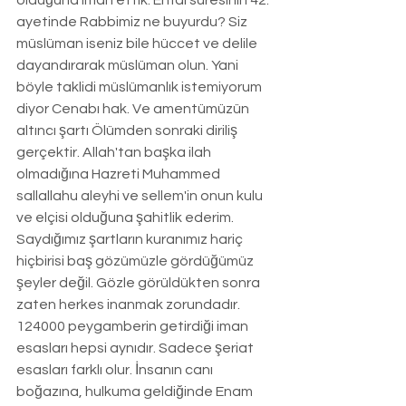
olduğuna iman ettik. Enfal suresinin 42. 
ayetinde Rabbimiz ne buyurdu? Siz 
müslüman iseniz bile hüccet ve delile 
dayandırarak müslüman olun. Yani 
böyle taklidi müslümanlık istemiyorum 
diyor Cenabı hak. Ve amentümüzün 
altıncı şartı Ölümden sonraki diriliş 
gerçektir. Allah'tan başka ilah 
olmadığına Hazreti Muhammed 
sallallahu aleyhi ve sellem'in onun kulu 
ve elçisi olduğuna şahitlik ederim. 
Saydığımız şartların kuranımız hariç 
hiçbirisi baş gözümüzle gördüğümüz 
şeyler değil. Gözle görüldükten sonra 
zaten herkes inanmak zorundadır. 
124000 peygamberin getirdiği iman 
esasları hepsi aynıdır. Sadece şeriat 
esasları farklı olur. İnsanın canı 
boğazına, hulkuma geldiğinde Enam 