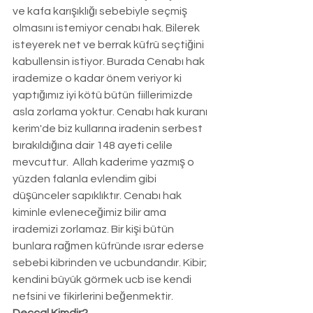
ve kafa karışıklığı sebebiyle seçmiş 
olmasını istemiyor cenabı hak. Bilerek 
isteyerek net ve berrak küfrü seçtiğini 
kabullensin istiyor. Burada Cenabı hak 
irademize o kadar önem veriyor ki 
yaptığımız iyi kötü bütün fiillerimizde 
asla zorlama yoktur. Cenabı hak kuranı 
kerim'de biz kullarına iradenin serbest 
bırakıldığına dair 148 ayeti celile 
mevcuttur.  Allah kaderime yazmış o 
yüzden falanla evlendim gibi 
düşünceler sapıklıktır. Cenabı hak 
kiminle evleneceğimiz bilir ama 
irademizi zorlamaz. Bir kişi bütün 
bunlara rağmen küfründe ısrar ederse 
sebebi kibrinden ve ucbundandır. Kibir; 
kendini büyük görmek ucb ise kendi 
nefsini ve fikirlerini beğenmektir. 