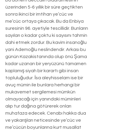
bu dönem deccalın öldürülmesinin 
üzerinden 5-6 yıllık bir süre geçtikten 
sonra ikinci bir imtihan ye’cüc ve 
me’cüc ortaya çıkacak. Bu da Enbiya 
suresinin 96. ayetiyle tescillidir. Bunların 
sayıları o kadar çoktu ki sayısını tahmin 
dahi etmek zordur. Bu kavim insanoğlu 
yani Ademoğlu neslindendir. Arkası bu 
günün Kazakistanında olup önü Şama 
kadar uzanan bir yeryüzünü tamamen 
kaplamış siyah bir karartı gibi insan 
topluluğudur. İsa aleyhisselam ise bir 
avuç mümin ile bunlara herhangi bir 
mukavemet sergilemesi mümkün 
olmayacağı için yanındaki müminleri 
alıp tur dağına götürerek onları 
muhafaza edecek. Cenabı hakka dua 
ve yakarışları neticesinde ye’cüc ve 
me’cücün boyunlarına kurt musallat 