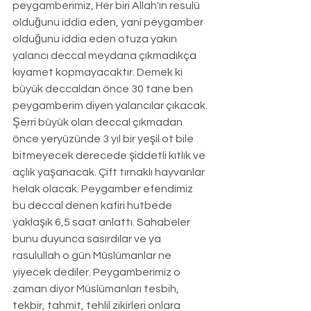
peygamberimiz, Her biri Allah'ın resulü 
olduğunu iddia eden, yani peygamber 
olduğunu iddia eden otuza yakın 
yalancı deccal meydana çıkmadıkça 
kıyamet kopmayacaktır. Demek ki 
büyük deccaldan önce 30 tane ben 
peygamberim diyen yalancılar çıkacak. 
Şerri büyük olan deccal çıkmadan 
önce yeryüzünde 3 yıl bir yeşil ot bile 
bitmeyecek derecede şiddetli kıtlık ve 
açlık yaşanacak. Çift tırnaklı hayvanlar 
helak olacak. Peygamber efendimiz 
bu deccal denen kafiri hutbede 
yaklaşık 6,5 saat anlattı. Sahabeler 
bunu duyunca sasırdılar ve ya 
rasulullah o gün Müslümanlar ne 
yiyecek dediler. Peygamberimiz o 
zaman diyor Müslümanları tesbih, 
tekbir, tahmit, tehlil zikirleri onlara 