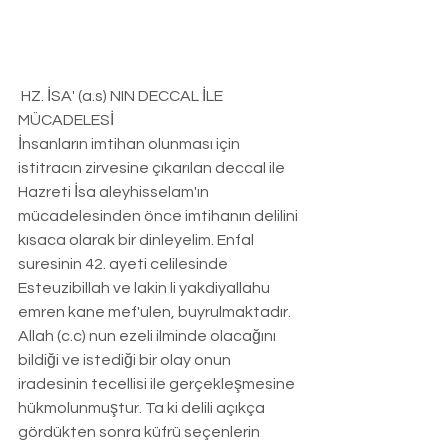
 HZ. İSA' (a.s) NIN DECCAL İLE 
MÜCADELESİ
İnsanların imtihan olunması için 
istitracın zirvesine çıkarılan deccal ile 
Hazreti İsa aleyhisselam'ın 
mücadelesinden önce imtihanın delilini 
kısaca olarak bir dinleyelim. Enfal 
suresinin 42. ayeti celilesinde 
Esteuzibillah ve lakin li yakdiyallahu 
emren kane mef'ulen, buyrulmaktadır. 
Allah (c.c) nun ezeli ilminde olacağını 
bildiği ve istediği bir olay onun 
iradesinin tecellisi ile gerçekleşmesine 
hükmolunmuştur. Ta ki delili açıkça 
gördükten sonra küfrü seçenlerin 