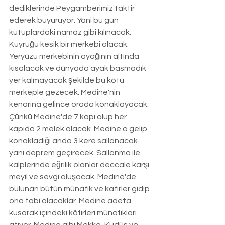
dediklerinde Peygamberimiz taktir 
ederek buyuruyor. Yani bu gün 
kutuplardaki namaz gibi kılınacak. 
Kuyruğu kesik bir merkebi olacak. 
Yeryüzü merkebinin ayağının altında 
kısalacak ve dünyada ayak basmadık 
yer kalmayacak şekilde bu kötü 
merkeple gezecek. Medine'nin 
kenarına gelince orada konaklayacak. 
Çünkü Medine'de 7 kapı olup her 
kapıda 2 melek olacak. Medine o gelip 
konakladığı anda 3 kere sallanacak 
yani deprem geçirecek. Sallanma ile 
kalplerinde eğrilik olanlar deccale karşı 
meyil ve sevgi oluşacak. Medine'de 
bulunan bütün münafık ve kafirler gidip 
ona tabi olacaklar. Medine adeta 
kusarak içindeki kâfirleri münafıkları 