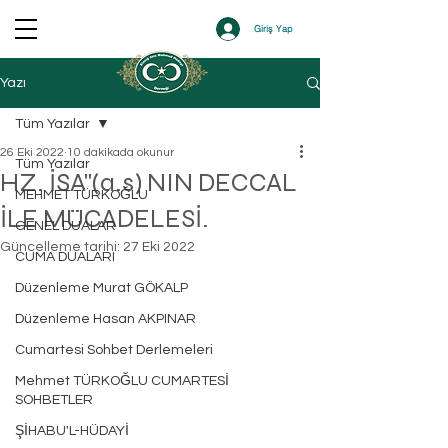
Giriş Yap
Yazı
Tüm Yazılar
26 Eki 2022
10 dakikada okunur
Tüm Yazılar
HZ. İSA"(a.s) NIN DECCAL
MEHMET TÜRKOĞLU
İLE MÜCADELESİ.
GENEL DUALAR
Güncelleme tarihi:
27 Eki 2022
CUMA DUALARI
Düzenleme Murat GÖKALP
Düzenleme Hasan AKPINAR
Cumartesi Sohbet Derlemeleri
Mehmet TÜRKOĞLU CUMARTESİ
SOHBETLER
ŞİHABU'L-HÜDAYİ