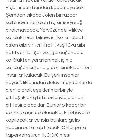
insanları tek bir yerde toplayacak. 
Hiçbir insan bundan kaçamayacak. 
Şamdan çıkacak olan bir rüzgar 
kalbinde iman olan hiç kimseyi sağ 
bırakmayacak. Yeryüzünde iyilik ve 
kötülük nedir bilmeyen kötü tabiatlı 
aslan gibi yırtıcı fıtratlı, kuş tüyü gibi 
hafif yani bir şehvet gördüğünde o 
kötülükten yararlanmak için o 
kötülüğün üstüne giden sinek benzeri 
insanlar kalacak. Bu şerli insanlar 
hayasızlıklarından dolayı meydanlarda 
aleni olarak eşeklerin birbiriyle 
çiftleştikleri gibi birbirleriyle alenen 
çiftleşir olacaklar. Bunlar o kadar bir 
bol rızık o içinde olacaklar ki rehavete 
kapılacaklar ve iblis bunlara gelip 
hepsini puta taptıracak. Onlar puta 
taparken surun ilk üfürülmesi 