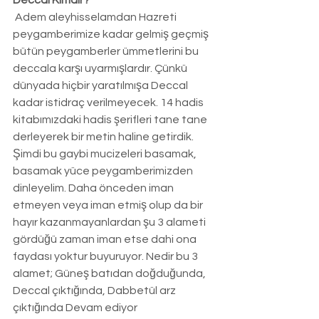
Deccal Kimdir?
 Adem aleyhisselamdan Hazreti 
peygamberimize kadar gelmiş geçmiş 
bütün peygamberler ümmetlerini bu 
deccala karşı uyarmışlardır. Çünkü 
dünyada hiçbir yaratılmışa Deccal 
kadar istidraç verilmeyecek. 14 hadis 
kitabımızdaki hadis şerifleri tane tane 
derleyerek bir metin haline getirdik. 
Şimdi bu gaybi mucizeleri basamak, 
basamak yüce peygamberimizden 
dinleyelim. Daha önceden iman 
etmeyen veya iman etmiş olup da bir 
hayır kazanmayanlardan şu 3 alameti 
gördüğü zaman iman etse dahi ona 
faydası yoktur buyuruyor. Nedir bu 3 
alamet; Güneş batıdan doğduğunda, 
Deccal çıktığında, Dabbetül arz 
çıktığında Devam ediyor 