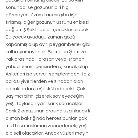
çocukları olmamış ailedir. Bu 30 yılın 
sonunda ise gözünün biri hiç 
görmeyen, üzüm tanesi gibi dışa 
fırlamış, diğer gözünün üstünü et bezi 
bağlamış şeklinde bir çocuklar olacak. 
Bu çocuk uyuduğu zaman gözü 
kapanmış olup aynı peygamberler gibi 
kalbi uyumayacak. Bu melun Şam ve 
Irak arasında Horasan veya Isfahan 
yahudilerinin içerisinden çıkacak olup 
Askerleri ise servet sahiplerinden, faiz 
parası yiyenlerden ve zinadan olan 
çocuklardan teşekkül edecekt. Çok 
şaşırtıcı altını çizerek söyleyeceğim 
yeşil taylasan yani sarık saracaklar. 
Sarık 2 omuzunun arasına uzatılacak ki 
dıştan baktığında herkes bunları çok 
muttaki müslüman zannedecek, yeşil 
elbiseli olacaklar. Ancak yüzleri meşin 