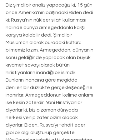
Biz şimdi bir analiz yapacağız ki, 15 gün 
önce Amerika'nın başındaki Biden dedi 
ki; Rusya'nın nükleer silah kullanması 
halinde dünya armegeddonla karşı 
karşıya kalabilir dedi. Şimdi bir 
Müslüman olarak buradaki kültürü 
bilmemiz lazım. Armegeddon, dünyanın 
sonu geldiğinde yapılacak olan büyük 
kıyamet savaşı olarak bütün 
hıristiyanların inandığı bir isimdir. 
Bunların inancına göre megiddo 
denilen bir düzlükte gerçekleşeceğine 
inanırlar. Armegeddonun kelime anlamı 
ise kesin zaferdir. Yani Hıristiyanlar 
diyorlar ki, biz o zaman dünyada 
herkesi yenip zafer bizim olacak 
diyorlar. Biden, Rusya'yı tehdit eder 
gibi bir algı oluşturup gerçekte 