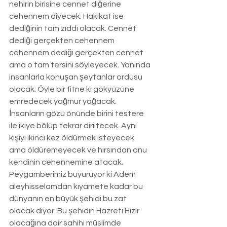
nehirin birisine cennet diğerine 
cehennem diyecek. Hakikat ise 
dediğinin tam zıddı olacak. Cennet 
dediği gerçekten cehennem 
cehennem dediği gerçekten cennet 
ama o tam tersini söyleyecek. Yanında 
insanlarla konuşan şeytanlar ordusu 
olacak. Öyle bir fitne ki gökyüzüne 
emredecek yağmur yağacak. 
İnsanların gözü önünde birini testere 
ile ikiye bölüp tekrar diriltecek. Aynı 
kişiyi ikinci kez öldürmek isteyecek 
ama öldüremeyecek ve hırsından onu 
kendinin cehennemine atacak. 
Peygamberimiz buyuruyor ki Adem 
aleyhisselamdan kıyamete kadar bu 
dünyanın en büyük şehidi bu zat 
olacak diyor. Bu şehidin Hazreti Hızır 
olacağına dair sahihi müslimde 