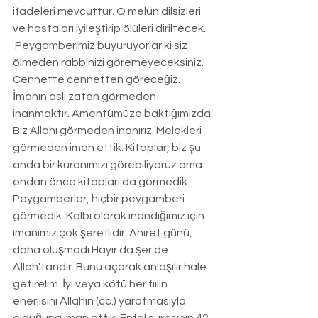
ifadeleri mevcuttur. O melun dilsizleri 
ve hastaları iyileştirip ölüleri diriltecek. 
 Peygamberimiz buyuruyorlar ki siz 
ölmeden rabbinizi göremeyeceksiniz. 
Cennette cennetten göreceğiz. 
İmanın aslı zaten görmeden 
inanmaktır. Amentümüze baktığımızda 
Biz Allahı görmeden inanırız. Melekleri 
görmeden iman ettik. Kitaplar, biz şu 
anda bir kuranımızı görebiliyoruz ama 
ondan önce kitapları da görmedik. 
Peygamberler, hiçbir peygamberi 
görmedik. Kalbi olarak inandığımız için 
imanımız çok şereflidir. Ahiret günü, 
daha oluşmadı.Hayır da şer de 
Allah'tandır. Bunu açarak anlaşılır hale 
getirelim. İyi veya kötü her fiilin 
enerjisini Allahın (cc.) yaratmasıyla 