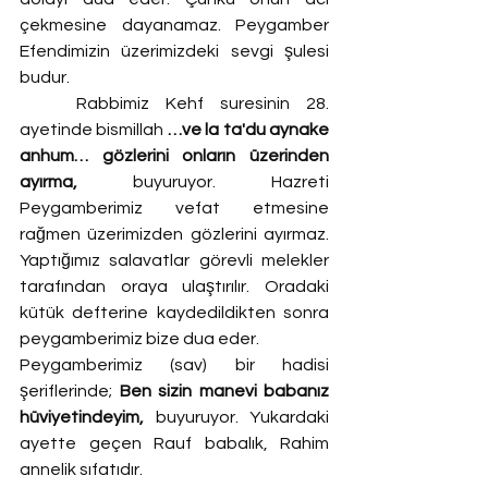
çekmesine dayanamaz. Peygamber 
Efendimizin üzerimizdeki sevgi şulesi 
budur.
	Rabbimiz Kehf suresinin 28. 
ayetinde bismillah
 …ve la ta'du aynake 
anhum… gözlerini onların üzerinden 
ayırma, 
buyuruyor. Hazreti 
Peygamberimiz vefat etmesine 
rağmen üzerimizden gözlerini ayırmaz. 
Yaptığımız salavatlar görevli melekler 
tarafından oraya ulaştırılır. Oradaki 
kütük defterine kaydedildikten sonra 
peygamberimiz bize dua eder.
Peygamberimiz (sav) bir hadisi 
şeriflerinde; 
Ben sizin manevi babanız 
hüviyetindeyim, 
buyuruyor. Yukardaki 
ayette geçen Rauf babalık, Rahim 
annelik sıfatıdır.