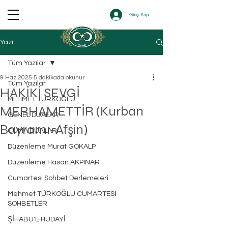
Giriş Yap
Yazı
Tüm Yazılar
9 Haz 2025
5 dakikada okunur
Tüm Yazılar
HAKİKİ SEVGİ
MEHMET TÜRKOĞLU
MERHAMETTİR (Kurban
GENEL DUALAR
Bayramı-Afşin)
CUMA DUALARI
Düzenleme Murat GÖKALP
Düzenleme Hasan AKPINAR
Cumartesi Sohbet Derlemeleri
Mehmet TÜRKOĞLU CUMARTESİ
SOHBETLER
ŞİHABU'L-HÜDAYİ