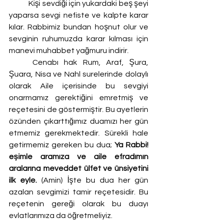
	Kişi sevdiği için yukardaki beş şeyi 
yaparsa sevgi nefiste ve kalpte karar 
kılar. Rabbimiz bundan hoşnut olur ve 
sevginin ruhumuzda karar kılması için 
manevi muhabbet yağmuru indirir.
	Cenabı hak Rum, Araf, Şura, 
Şuara, Nisa ve Nahl surelerinde dolaylı 
olarak Aile içerisinde bu sevgiyi 
onarmamız gerektiğini emretmiş ve 
reçetesini de göstermiştir. Bu ayetlerin 
özünden çıkarttığımız duamızı her gün 
etmemiz gerekmektedir. Sürekli hale 
getirmemiz gereken bu dua; 
Ya Rabbi! 
eşimle aramıza ve aile efradımın 
aralarına meveddet ülfet ve ünsiyetini 
ilk eyle. 
(Amin) İşte bu dua her gün 
azalan sevgimizi tamir reçetesidir. Bu 
reçetenin gereği olarak bu duayı 
evlatlarımıza da öğretmeliyiz.