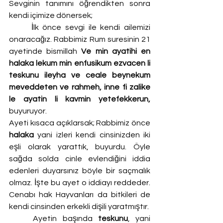
Sevginin tanımını öğrendikten sonra 
kendi içimize dönersek;
	İlk önce sevgi ile kendi ailemizi 
onaracağız. Rabbimiz Rum suresinin 21 
ayetinde bismillah 
Ve min ayatihi en 
halaka lekum min enfusikum ezvacen li 
teskunu ileyha ve ceale beynekum 
meveddeten ve rahmeh, inne fi zalike 
le ayatin li kavmin yetefekkerun, 
buyuruyor.
Ayeti kısaca açıklarsak; Rabbimiz önce 
halaka
 yani izleri kendi cinsinizden iki 
eşli olarak yarattık, buyurdu. Öyle 
sağda solda cinle evlendiğini iddia 
edenleri duyarsınız böyle bir saçmalık 
olmaz. İşte bu ayet o iddiayı reddeder. 
Cenabı hak Hayvanları da bitkileri de 
kendi cinsinden erkekli dişili yaratmıştır.
	Ayetin başında 
teskunu
, yani 