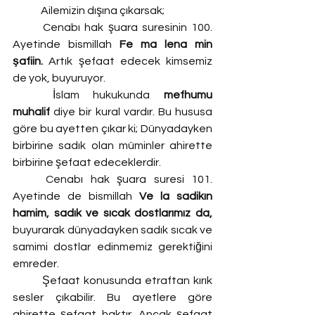
	Ailemizin dışına çıkarsak;
	Cenabı hak şuara suresinin 100. 
Ayetinde bismillah 
Fe ma lena min 
şafiin.
 Artık şefaat edecek kimsemiz 
de yok, buyuruyor.
	İslam hukukunda 
mefhumu 
muhalif 
diye bir kural vardır. Bu hususa 
göre bu ayetten çıkar ki; Dünyadayken 
birbirine sadık olan müminler ahirette 
birbirine şefaat edeceklerdir.
	Cenabı hak şuara suresi 101. 
Ayetinde de bismillah 
Ve la sadikın 
hamim, sadık ve sıcak dostlarımız da,
buyurarak dünyadayken sadık sıcak ve 
samimi dostlar edinmemiz gerektiğini 
emreder.
	Şefaat konusunda etraftan kırık 
sesler çıkabilir. Bu ayetlere göre 
ahirette şefaat haktır. Ancak şefaat 