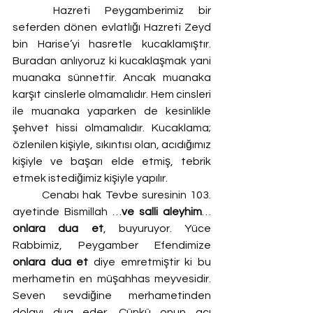
	Hazreti Peygamberimiz bir 
seferden dönen evlatlığı Hazreti Zeyd 
bin Harise’yi hasretle kucaklamıştır. 
Buradan anlıyoruz ki kucaklaşmak yani 
muanaka sünnettir. Ancak muanaka 
karşıt cinslerle olmamalıdır. Hem cinsleri 
ile muanaka yaparken de kesinlikle 
şehvet hissi olmamalıdır. Kucaklama; 
özlenilen kişiyle, sıkıntısı olan, acıdığımız 
kişiyle ve başarı elde etmiş, tebrik 
etmek istediğimiz kişiyle yapılır.
	Cenabı hak Tevbe suresinin 103. 
ayetinde Bismillah …
ve salli aleyhim
… 
onlara dua et
, buyuruyor. Yüce 
Rabbimiz, Peygamber Efendimize 
onlara dua et
 diye emretmiştir ki bu 
merhametin en müşahhas meyvesidir. 
Seven sevdiğine merhametinden 
dolayı dua eder. Çünkü onun acı 