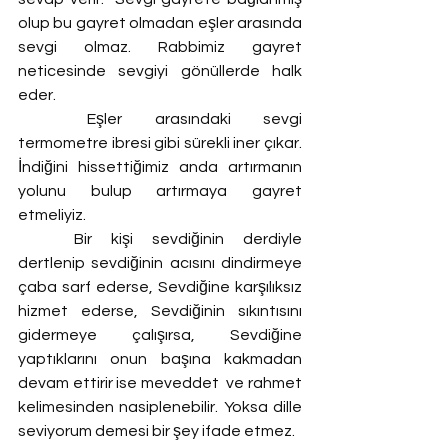
olup bu gayret olmadan eşler arasında 
sevgi olmaz. Rabbimiz gayret 
neticesinde sevgiyi gönüllerde halk 
eder.
	Eşler arasındaki sevgi 
termometre ibresi gibi sürekli iner çıkar. 
İndiğini hissettiğimiz anda artırmanın 
yolunu bulup artırmaya gayret 
etmeliyiz.
	Bir kişi sevdiğinin derdiyle 
dertlenip sevdiğinin acısını dindirmeye 
çaba sarf ederse, Sevdiğine karşılıksız 
hizmet ederse, Sevdiğinin sıkıntısını 
gidermeye çalışırsa, Sevdiğine 
yaptıklarını onun başına kakmadan 
devam ettirir ise meveddet  ve rahmet 
kelimesinden nasiplenebilir. Yoksa dille 
seviyorum demesi bir şey ifade etmez.