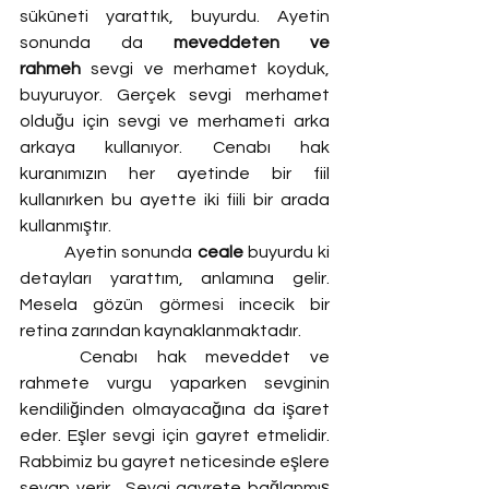
sükûneti yarattık, buyurdu. Ayetin 
sonunda da 
meveddeten ve 
rahmeh
 sevgi ve merhamet koyduk, 
buyuruyor. Gerçek sevgi merhamet 
olduğu için sevgi ve merhameti arka 
arkaya kullanıyor. Cenabı hak 
kuranımızın her ayetinde bir fiil 
kullanırken bu ayette iki fiili bir arada 
kullanmıştır.
	Ayetin sonunda 
ceale
 buyurdu ki 
detayları yarattım, anlamına gelir. 
Mesela gözün görmesi incecik bir 
retina zarından kaynaklanmaktadır.
	Cenabı hak meveddet ve 
rahmete vurgu yaparken sevginin 
kendiliğinden olmayacağına da işaret 
eder. Eşler sevgi için gayret etmelidir. 
Rabbimiz bu gayret neticesinde eşlere 
sevap verir.  Sevgi gayrete bağlanmış 