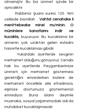
olmamıştır. Bu biz ümmet içinde bir 
ayrıcalıktır.
	Rabbimiz şuara suresi 125. Yeti 
celilede bismillah …
Vahfıd cenahake li 
menittebeake minel mu'minin. O 
müminlere kanatlarını indir ve 
kucakla,
 buyuruyor. Bu kucaklama bir 
annenin çok uzaktan gelen evladını 
hasretle kucaklaması gibidir.
	Yukardaki ayetlerde sevginin 
merhamet olduğunu görüyoruz. Cenabı 
hak bu ayetlerde Peygamberimize 
ümmeti için merhamet göstermesi 
gerektiğini emrederken bizlere de 
merhameti öncelikle aile efradımıza, 
eşimize dostumuza göstermemizi 
emrediyor. Buna islami deyimle 
muanaka, sosyal yaşamımızdaki adı da 
muhabbet kucaklaşmasıdır.