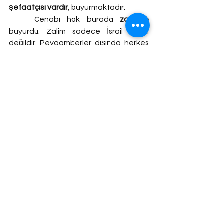
şefaatçısı vardır
, buyurmaktadır.
	Cenabı hak burada 
zalimine
buyurdu. Zalim sadece İsrail zalimi 
değildir. Peygamberler dışında herkes 
zalimdir. Günah işleyen kişi; 1- Nefsine 
karşı zalimdir. 2-Mümin kardeşlerine 
zalimdir. 3- Hayvanlara karşı zalimdir. 4- 
Çalıştığı arkadaşlarının para 
kazanmasına engel olmak için 
entrikalar çevrenler zalimdir.
	Peki herkes zalimse biz kimi dost 
edeceğiz?
	O zaman önce kendimiz tövbe ve 
istiğfarla temizlenmeye gayret 
edeceğiz.  Tövbe edip temizlenmiş 
kişilerle dost olacağız. Çünkü bu 
zalimlikten ancak tövbe ve istiğfarla 
arınırız.
Ayetin devamında …
ve la şefiin 