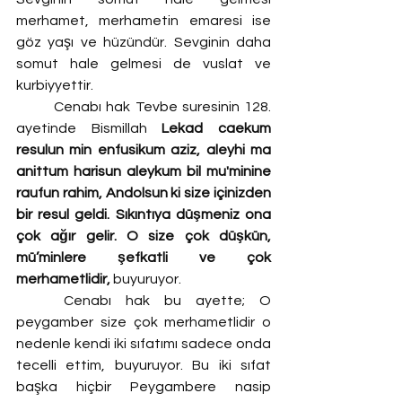
merhamet, merhametin emaresi ise 
göz yaşı ve hüzündür. Sevginin daha 
somut hale gelmesi de vuslat ve 
kurbiyyettir. 
	Cenabı hak Tevbe suresinin 128. 
ayetinde Bismillah 
Lekad caekum 
resulun min enfusikum aziz, aleyhi ma 
anittum harisun aleykum bil mu'minine 
raufun rahim, Andolsun ki size içinizden 
bir resul geldi. Sıkıntıya düşmeniz ona 
çok ağır gelir. O size çok düşkün, 
mü’minlere şefkatli ve çok 
merhametlidir,
 buyuruyor.
	Cenabı hak bu ayette; O 
peygamber size çok merhametlidir o 
nedenle kendi iki sıfatımı sadece onda 
tecelli ettim, buyuruyor. Bu iki sıfat 
başka hiçbir Peygambere nasip 