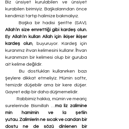
Biz ünsiyet kurulabilen ve ünsiyet 
kurabilen birimiyiz. Başkalarından önce 
kendimizi tartıp halimize bakmalıyız.
	Başka bir hadisi şerifte (SAV); 
Allah’ın size emrettiği gibi kardeş olun. 
Ey Allah’ın kulları Allah için ikişer ikişer 
kardeş olun
, buyuruyor. Kardeş için 
kuranımız ihvan kelimesini kullanır. İhvan 
kuranımızın bir kelimesi olup bir guruba 
ait kelime değildir.
	Bu dostlukları kullanırken bazı 
şeylere dikkat etmeliyiz. Mümin saftır, 
temizdir düşebilir ama bir kere düşer. 
Gayret edip bir daha düşmemelidir.
	Rabbimiz hakka, mümin ve meariç 
surelerinde Bismillah …
ma liz zalimine 
min hamimin ve la şefiin 
yutau.
Zalimlerin ne sıcak ve candan bir 
dostu ne de sözü dinlenen bir 