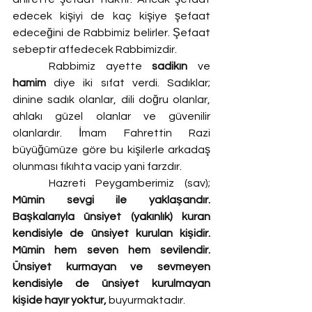
edecek kişiyi de kaç kişiye şefaat 
edeceğini de Rabbimiz belirler. Şefaat 
sebeptir affedecek Rabbimizdir.
	Rabbimiz ayette 
sadikın 
ve
hamim
 diye iki sıfat verdi. Sadıklar; 
dinine sadık olanlar, dili doğru olanlar, 
ahlakı güzel olanlar ve güvenilir 
olanlardır. İmam Fahrettin Razi 
büyüğümüze göre bu kişilerle arkadaş 
olunması fıkıhta vacip yani farzdır.
	Hazreti Peygamberimiz (sav); 
Mümin sevgi ile yaklaşandır. 
Başkalarıyla ünsiyet (yakınlık) kuran 
kendisiyle de ünsiyet kurulan kişidir. 
Mümin hem seven hem sevilendir. 
Ünsiyet kurmayan ve sevmeyen 
kendisiyle de ünsiyet kurulmayan 
kişide hayır yoktur, 
buyurmaktadır. 