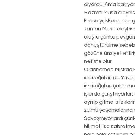
diyordu. Ama bakıyord
Hazreti Musa aleyhis
kimse yokken onun g
zaman Musa aleyhisse
oluştu çünkü peygamb
dönüştürülme sebebi 
gözüne ünsiyet ettiri
nefiste olur. 
O dönemde Mısırda kıpt
israiloğulları da Yak
israiloğulları çok olm
işlerde çalıştırıyorla
ayrılıp gitme istekleri
zulmü yaşamalarına rağ
Savaşmıyorlardı çünkü
hikmeti ise sabretme
hele hele kâfirlerin 