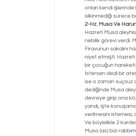
onları kendi işlerind
silkinmediği sürece b
2-Hz. Musa Ve Harun 
Hazreti Musa aleyhis
nebilik görevi verdi
Firavunun sakalını h
niyet etmişti. Hazreti
bir çocuğun hareketi 
İstersen dedi bir ate
ise o zaman suçsuz am
dediğinde Musa aleyh
devreye girip ona közü
yandı, işte konuşamam
verilmesini istemesi,
Ve böylelikle 2 kardeş
Musa (as) bizi rabbim