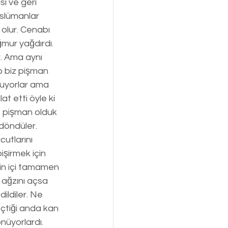
sı ve geri 
üslümanlar 
 olur. Cenabı 
mur yağdırdı. 
. Ama aynı 
p biz pişman 
luyorlar ama 
t etti öyle ki 
e pişman olduk 
 döndüler. 
utlarını 
şirmek için 
nin içi tamamen 
 ağzını açsa 
ildiler. Ne 
eçtiği anda kan 
nüyorlardı. 