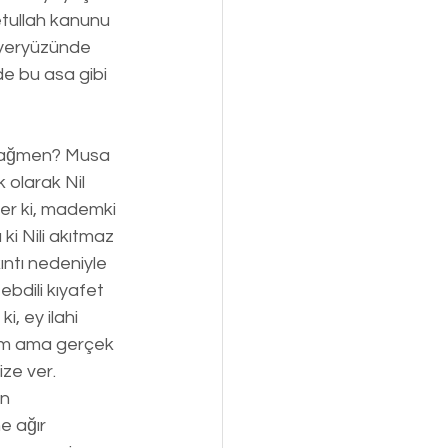
etullah kanunu 
 yeryüzünde 
e bu asa gibi 
 olarak Nil 
ler ki, mademki 
 ki Nili akıtmaz 
ıntı nedeniyle 
bdili kıyafet 
i, ey ilahi 
rum ama gerçek 
ze ver. 
n 
e ağır 