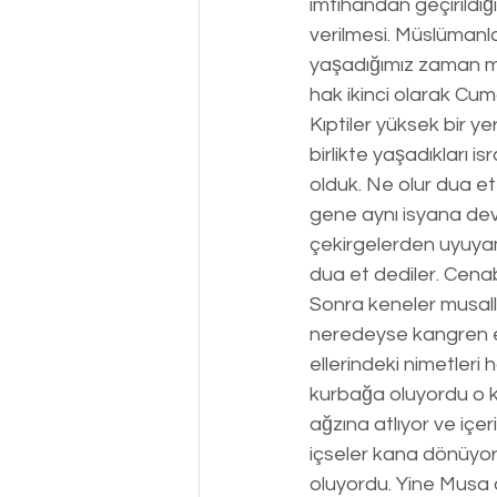
imtihandan geçirildiği
verilmesi. Müslümanla
yaşadığımız zaman mus
hak ikinci olarak Cum
Kıptiler yüksek bir y
birlikte yaşadıkları 
olduk. Ne olur dua et
gene aynı isyana deva
çekirgelerden uyuyam
dua et dediler. Cenabı
Sonra keneler musalla
neredeyse kangren ed
ellerindeki nimetleri 
kurbağa oluyordu o k
ağzına atlıyor ve içer
içseler kana dönüyord
oluyordu. Yine Musa a