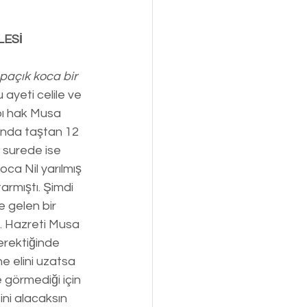
LESİ
paçık koca bir 
ayeti celile ve 
bı hak Musa 
nda taştan 12 
r surede ise 
ca Nil yarılmış 
armıştı. Şimdi 
 gelen bir 
. Hazreti Musa 
erektiğinde 
 elini uzatsa 
 görmediği için 
ni alacaksın 