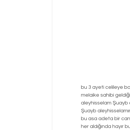
bu 3 ayeti celileye b
melaike sahibi geldi
aleyhisselam Şuayb a
Şuayb aleyhisselamın
bu asa adeta bir canl
her aldığında hayır 