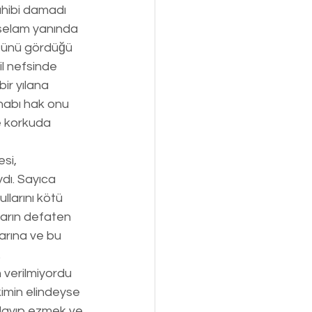
ahibi damadı 
sselam yanında 
ğünü gördüğü 
l nefsinde 
r yılana 
nabı hak onu 
e korkuda 
si, 
dı. Sayıca 
llarını kötü 
nların defaten 
larına ve bu 
 
 verilmiyordu 
imin elindeyse 
ılayıp ezmek ve 