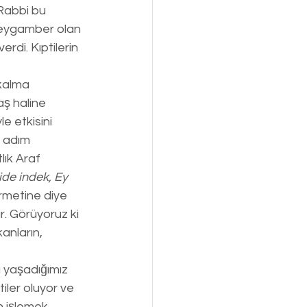
Rabbi bu 
 Peygamber olan 
di. Kıptilerin 
 kalma 
aş haline 
e etkisini 
i adım 
lık Araf 
de indek, Ey 
ürmetine diye 
r. Görüyoruz ki 
nların, 
 yaşadığımız 
iler oluyor ve 
n işlemek 