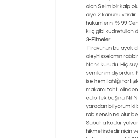
alan Selim bir kalp o
diye 2 kanunu vardır
hükümlerin  % 99 Cen
kılıç gibi kudretulla
3-Fitneler
 Firavunun bu ayak diretmesi ve gözünün önündeki o mucizeleri görmesine rağmen? Musa 
aleyhisselamın rabbin
Nehri kurudu. Hiç suy
sen ilahım diyordun, N
ise hem ilahlığı tart
makamı tahtı elinden 
edip tek başına Nil Nehr
yaradan biliyorum ki
rab sensin ne olur be
Sabaha kadar yalvar
hikmetindedir niçin ve