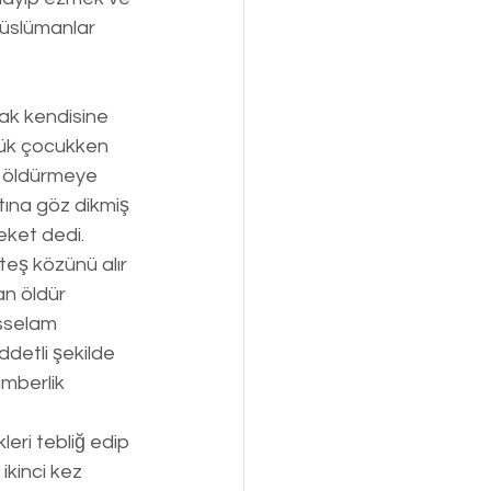
Müslümanlar 
ak kendisine 
çük çocukken 
ı öldürmeye 
htına göz dikmiş 
eket dedi. 
teş közünü alır 
an öldür 
sselam 
ddetli şekilde 
mberlik 
leri tebliğ edip 
ikinci kez 