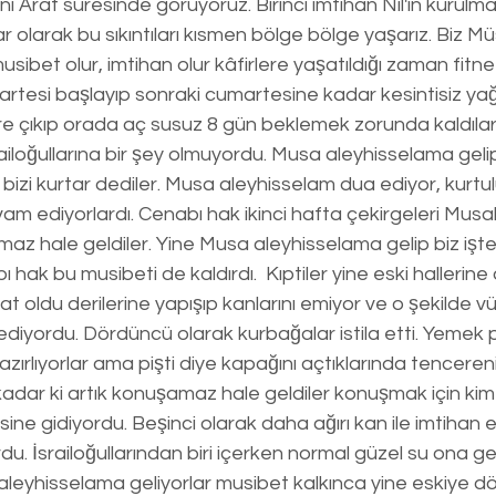
ni Araf suresinde görüyoruz. Birinci imtihan Nil'in kurulma
r olarak bu sıkıntıları kısmen bölge bölge yaşarız. Biz M
ibet olur, imtihan olur kâfirlere yaşatıldığı zaman fitne
artesi başlayıp sonraki cumartesine kadar kesintisiz yağ
ere çıkıp orada aç susuz 8 gün beklemek zorunda kaldılar
israiloğullarına bir şey olmuyordu. Musa aleyhisselama geli
 bizi kurtar dediler. Musa aleyhisselam dua ediyor, kurtu
m ediyorlardı. Cenabı hak ikinci hafta çekirgeleri Musalla
az hale geldiler. Yine Musa aleyhisselama gelip biz işt
 hak bu musibeti de kaldırdı.  Kıptiler yine eski hallerine
t oldu derilerine yapışıp kanlarını emiyor ve o şekilde vüc
iyordu. Dördüncü olarak kurbağalar istila etti. Yemek pi
hazırlıyorlar ama pişti diye kapağını açtıklarında tencere
adar ki artık konuşamaz hale geldiler konuşmak için kim
isine gidiyordu. Beşinci olarak daha ağırı kan ile imtihan ed
u. İsrailoğullarından biri içerken normal güzel su ona g
leyhisselama geliyorlar musibet kalkınca yine eskiye dö