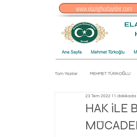
www.elazighudayider.com
EL
Ana Sayfa
Mehmet Türkoğlu
M
Tüm Yazılar
MEHMET TÜRKOĞLU
23 Tem 2022
11 dakikada
Düzenleme Hasan AKPINAR
C
HAK iLE 
MÜCADE
ŞİHABU'L-HÜDAYİ