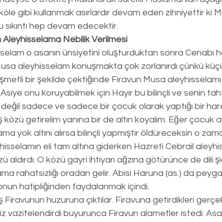
e köle gibi kullanmak asırlardır devam eden zihniyettir ki 
u sıkıntı hep devam edecektir. 
Aleyhisselama Nebilik Verilmesi
selam o asanın ünsiyetini oluşturduktan sonra Cenabı h
. Musa aleyhisselam konuşmakta çok zorlanırdı çünkü kü
aşmetli bir şekilde çektiğinde Firavun Musa aleyhisselam
 Asiye onu koruyabilmek için Hayır bu bilinçli ve senin ta
değil sadece ve sadece bir çocuk olarak yaptığı bir har
ş közü getirelim yanına bir de altın koyalım. Eğer çocuk a
a yok altını alırsa bilinçli yapmıştır öldüreceksin o zam
isselamın eli tam altına giderken Hazreti Cebrail aleyhi
 aldırdı. O közü gayri ihtiyarı ağzına götürünce de dili şi
a rahatsızlığı oradan gelir. Abisi Haruna (as.) da peyga
 onun hatipliğinden faydalanmak içindi. 
 Firavunun huzuruna çıktılar. Firavuna getirdikleri gerçek
iz vazifelendirdi buyurunca Firavun alametler istedi. Asa 