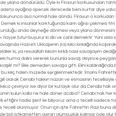
 yılana döndürüldü. Öyle ki Firavun korkusundan tahtını
 adeta ayağına öpecek derecede beni kurtar diye yalva
dokununca asa normal hale döndü. Firavun o korkudan t
i. Demek ki insanlar korktuğunda karın ağrısı çekmesi fıtri b
kunduğu anda deyneğe dönmesi veya yılana dönmesini
k 
hayye tutun
 buyurur ki diri ve canlı demektir. Yani asla si
avaşında Hazreti Ukkaşenin (ra) kılıcı kırıldığında koşarak
diler ki, ya resulallah kılıcım kırıldı nasıl savaşayım dedi
eki hurma dalını vererek bununla savaş deyince peygam
avaşılır mı? Bile demeden savaşa gitti. Elini kaldırdığında 
 bu kılıç halen müzede sergilenmektedir. İmamı Fahretti
lgili olarak Cenabı hakkın nazarı ve esmasının tecellisiyl
 kılıca çeviriyor ise diyor bir kul layık olur da Cenabı hak 
in kulun kalbi ne hale döner acaba? Cenabı hak her kul
i ettiğini hadisi şerif ile biliyoruz ama o tecelli sadece 
ne tecelli olunmuyor. Onun için işte Fahrettin Razi buna d
e bizi istikametten ayıran olumsuzluk kalmaz öyle olur k