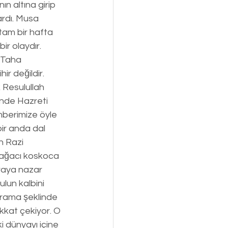
n altına girip 
rdı. Musa 
am bir hafta 
ir olaydır. 
 Taha 
hir değildir. 
 Resulullah 
ğinde Hazreti 
berimize öyle 
bir anda dal 
n Razi 
e ağacı koskoca 
oraya nazar 
un kalbini 
tarama şeklinde 
ikkat çekiyor. O 
i dünyayı içine 