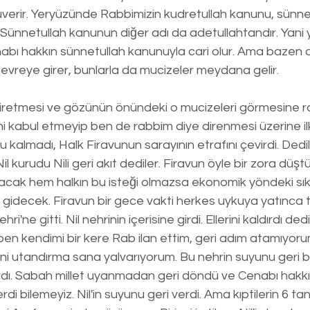
luverir. Yeryüzünde Rabbimizin kudretullah kanunu, sünn
. Sünnetullah kanunun diğer adı da adetullahtandır. Yani
abı hakkın sünnetullah kanunuyla cari olur. Ama bazen d
h devreye girer, bunlarla da mucizeler meydana gelir.
i kabul etmeyip ben de rabbim diye direnmesi üzerine ilk
u kalmadı, Halk Firavunun sarayının etrafını çevirdi. Dedi
il kurudu Nili geri akıt dediler. Firavun öyle bir zora düştü
ışılacak hem halkın bu isteği olmazsa ekonomik yöndeki sık
gidecek. Firavun bir gece vakti herkes uykuya yatınca te
i'ne gitti. Nil nehrinin içerisine girdi. Ellerini kaldırdı dedi k
 ben kendimi bir kere Rab ilan ettim, geri adım atamıyo
ni utandırma sana yalvarıyorum. Bu nehrin suyunu geri bi
dı. Sabah millet uyanmadan geri döndü ve Cenabı hakkı
rdi bilemeyiz. Nil'in suyunu geri verdi. Ama kıptilerin 6 tan