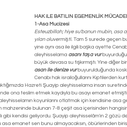
HAK iLE BATILIN EGEMENLİK MÜCADE
1-Asa Mucizesi
Esteuzbillah; hiye su'banun mubin, asa a
yılan oluvermişti.
 Tam 5 surede geçen bu 
yine aynı asa ile ilgili başka ayette Cena
aleyhisselama 
asanı taşa vur
 buyurduğu
büyük devasa su fışkırmıştı. Yine diğer bi
asan ile denize vur
 buyurulduğunda kosko
Cenabı hak israiloğullarını Kıptilerden kurt
aktığımızda Hazreti Şuayip aleyhisselama insan suretinde
ğinde ona teslim etmek kaydıyla bu asayı emanet etmişti
leyhisselamın koyunlarını otlatmak için kendisine asa g
 mahzeninde bulunan 7-8 çeşit asa içerisinden hangisine
ı gibi kendisi geliyordu. Şuayip aleyhisselâm'ın 2 gözü de
bu asa emanet sen bunu almayacaksın, öbürlerinden birisi