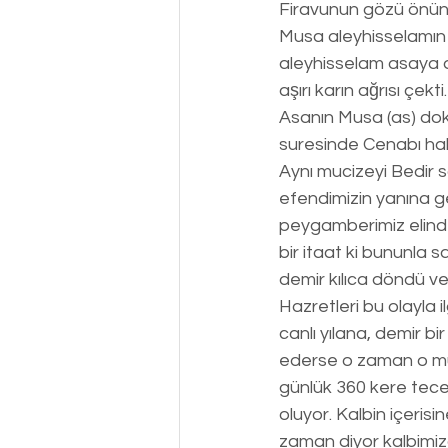
Firavunun gözü önünde
Musa aleyhisselamın
aleyhisselam asaya 
aşırı karın ağrısı çekt
Asanın Musa (as) do
suresinde Cenabı ha
Aynı mucizeyi Bedir s
efendimizin yanına gel
peygamberimiz elind
bir itaat ki bununla s
demir kılıca döndü ve
Hazretleri bu olayla i
canlı yılana, demir bir
ederse o zaman o müm
günlük 360 kere tecell
oluyor. Kalbin içerisi
zaman diyor kalbimizd