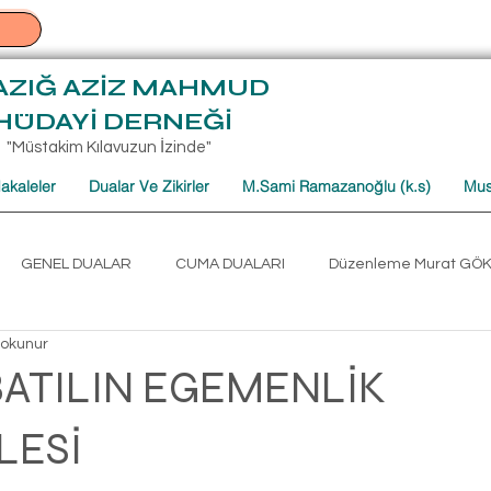
AZIĞ AZİZ MAHMUD
HÜDAYİ DERNEĞİ
"Müstakim Kılavuzun İzinde"
akaleler
Dualar Ve Zikirler
M.Sami Ramazanoğlu (k.s)
Mus
GENEL DUALAR
CUMA DUALARI
Düzenleme Murat GÖ
 okunur
umartesi Sohbet Derlemeleri
Mehmet TÜRKOĞLU CUMARTESİ
BATILIN EGEMENLİK
LESİ