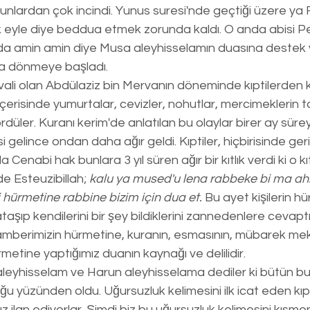
nlardan çok incindi. Yunus suresi'nde geçtiği üzere ya 
 yok eyle diye beddua etmek zorunda kaldı. O anda abisi
a amin amin diye Musa aleyhisselamın duasına destek ver
şa dönmeye başladı.
'a vali olan Abdülaziz bin Mervanın döneminde kıptilerden
 içerisinde yumurtalar, cevizler, nohutlar, mercimeklerin t
ler. Kuranı kerim'de anlatılan bu olaylar birer ay süreyl
 gelince ondan daha ağır geldi. Kıptiler, hiçbirisinde ger
Cenabi hak bunlara 3 yıl süren ağır bir kıtlık verdi ki o kıt
de Esteuzibillah;
 kalu ya mused'u lena rabbeke bi ma ahi
hürmetine rabbine bizim için dua et. 
Bu ayet kişilerin h
aşıp kendilerini bir şey bildiklerini zannedenlere cevaptı
mberimizin hürmetine, kuranın, esmasının, mübarek meka
etine yaptığımız duanın kaynağı ve delilidir. 
aleyhisselam ve Harun aleyhisselama dediler ki bütün bu
luğu yüzünden oldu. Uğursuzluk kelimesini ilk icat eden kıpt
ilan ediyorlar. Şimdi biz bu uğursuzluk kelimesini kısme