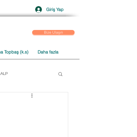
Giriş Yap
Bize Ulaşın
a Topbaş (k.s)
Daha fazla
KALP
 SOHBETLER