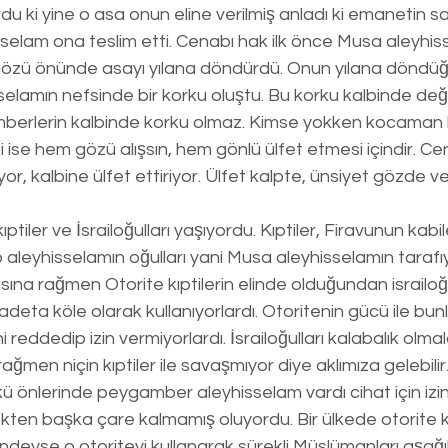
u ki yine o asa onun eline verilmiş anladı ki emanetin s
selam ona teslim etti. Cenabı hak ilk önce Musa aleyhi
özü önünde asayı yılana döndürdü. Onun yılana döndü
lamın nefsinde bir korku oluştu. Bu korku kalbinde deği
erlerin kalbinde korku olmaz. Kimse yokken kocaman bi
ise hem gözü alışsın, hem gönlü ülfet etmesi içindir. Ce
yor, kalbine ülfet ettiriyor. Ülfet kalpte, ünsiyet gözde v
iler ve İsrailoğulları yaşıyordu. Kıptiler, Firavunun kabile
up aleyhisselamın oğulları yani Musa aleyhisselamın tarafıy
asına rağmen Otorite kıptilerin elinde olduğundan israiloğu
r, adeta köle olarak kullanıyorlardı. Otoritenin gücü ile bu
ni reddedip izin vermiyorlardı. İsrailoğulları kalabalık olma
men niçin kıptiler ile savaşmıyor diye aklımıza gelebilir.
 önlerinde peygamber aleyhisselam vardı cihat için izin
kten başka çare kalmamış oluyordu. Bir ülkede otorite k
elindeyse o otoriteyi kullanarak sürekli Müslümanları aşağ