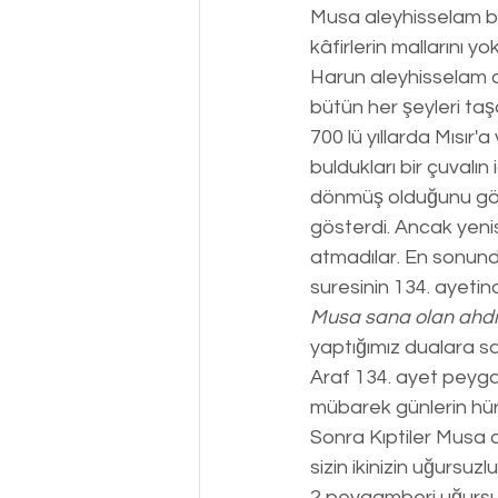
Musa aleyhisselam bu
kâfirlerin mallarını
Harun aleyhisselam d
bütün her şeyleri ta
700 lü yıllarda Mısır
buldukları bir çuvalın
dönmüş olduğunu gördü
gösterdi. Ancak yenisi
atmadılar. En sonunda 
suresinin 134. ayetin
Musa sana olan ahdi 
yaptığımız dualara sat
Araf 134. ayet peyga
mübarek günlerin hürm
Sonra Kıptiler Musa 
sizin ikinizin uğursuz
2 peygamberi uğursuz 