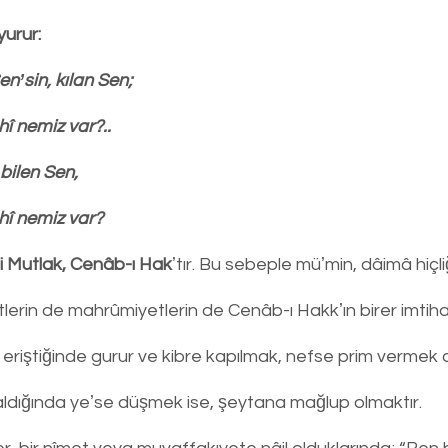
yurur:
enʼsin, kılan Sen;
î nemiz var?..
bilen Sen,
hî nemiz var?
-i Mutlak, Cenâb-ı Hak
ʼtır. Bu sebeple müʼmin, dâimâ hiçliğ
yetlerin de mahrûmiyetlerin de Cenâb-ı Hakkʼın birer imtih
te eriştiğinde gurur ve kibre kapılmak, nefse prim vermek 
dığında yeʼse düşmek ise, şeytana mağlup olmaktır.