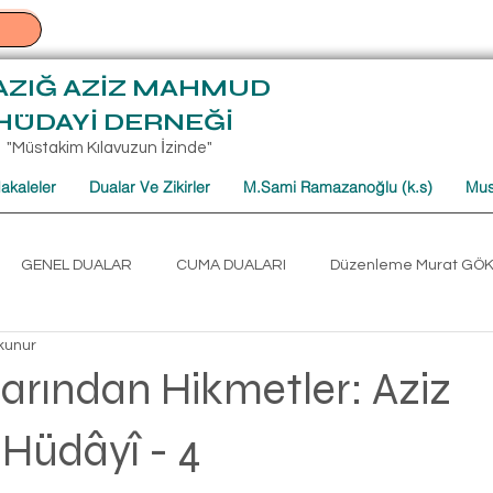
AZIĞ AZİZ MAHMUD
HÜDAYİ DERNEĞİ
"Müstakim Kılavuzun İzinde"
akaleler
Dualar Ve Zikirler
M.Sami Ramazanoğlu (k.s)
Mus
GENEL DUALAR
CUMA DUALARI
Düzenleme Murat GÖ
kunur
umartesi Sohbet Derlemeleri
Mehmet TÜRKOĞLU CUMARTESİ
arından Hikmetler: Aziz
üdâyî - 4