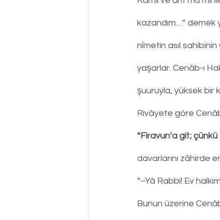
Kâmil ve ârif mü’minl
kazandım…” demek yeri
nîmetin asıl sahibini
yaşarlar. Cenâb-ı Hak
şuuruyla, yüksek bir k
Rivâyete göre Cenâb
“Firavun’a git; çünkü o
davarlarını zâhirde 
“–Yâ Rabbi! Ev halkı
Bunun üzerine Cenâb