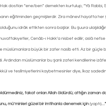
 Hak dostları “ene/ben” demekten kurtulup; “Yâ Rabbi, Se
anın eğitiminden geçmişlerdir. Zira mânevî hayatta her 
” olduğunu idrâk ettikten sonra başlar. Bu şuura ulaşıldığ
 muvaffakıyetler, Cenâb-ı Hakk’a nisbet edilir; aslâ nefse
 müslümanlara büyük bir zafer nasîb etti. Az bir güçle b
i. Ardından müslümanlar bu şanlı zaferi kendilerine izâfe
kül ve teslîmiyetlerini kaybetmesinler diye, îkaz sadedi
z öldürmediniz, fakat onları Allah öldürdü; attığın zaman 
bunu, müʼminleri güzel bir imtihanla denemek için 
(yaptı)
…