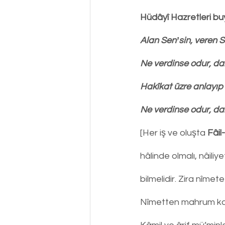
Hüdâyî Hazretleri bu
Alan Senʼsin, veren S
Ne verdinse odur, dah
Hakîkat üzre anlayıp 
Ne verdinse odur, da
[Her iş ve oluşta 
Fâil
hâlinde olmalı, nâili
bilmelidir. Zira nîme
Nîmetten mahrum kal