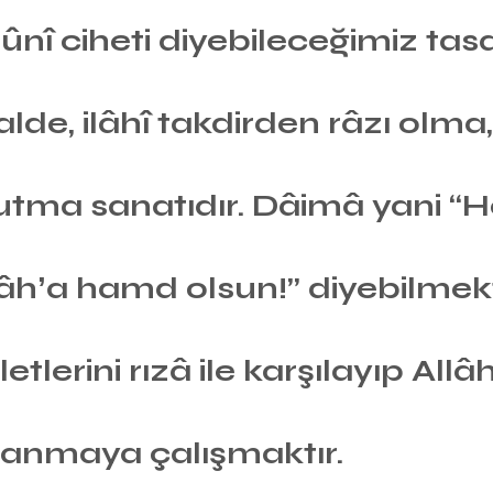
ûnî ciheti diyebileceğimiz tas
lde, ilâhî takdirden râzı olma,
utma sanatıdır. Dâimâ yani “H
âhʼa hamd olsun!” diyebilmekti
etlerini rızâ ile karşılayıp Allâh
azanmaya çalışmaktır.