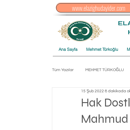
www.elazighudayider.com
EL
Ana Sayfa
Mehmet Türkoğlu
M
Tüm Yazılar
MEHMET TÜRKOĞLU
15 Şub 2022
8 dakikada o
Düzenleme Hasan AKPINAR
C
Hak Dostl
Mahmud H
ŞİHABU'L-HÜDAYİ