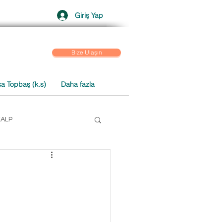
Giriş Yap
Bize Ulaşın
a Topbaş (k.s)
Daha fazla
KALP
 SOHBETLER