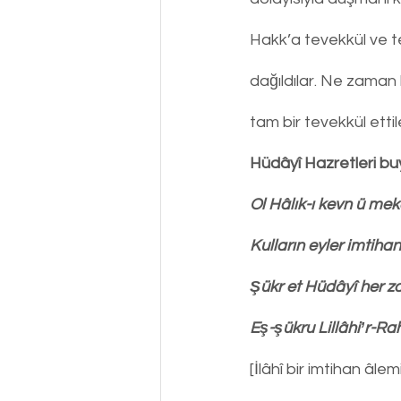
Hakk’a tevekkül ve te
dağıldılar. Ne zaman 
tam bir tevekkül etti
Hüdâyî Hazretleri bu
Ol Hâlık-ı kevn ü me
Kulların eyler imtihan
Şükr et Hüdâyî her 
Eş-şükru Lillâhiʼr-Ra
[İlâhî bir imtihan âl