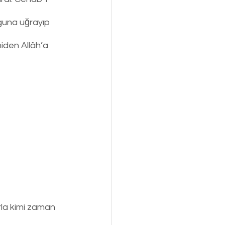
zguna uğrayıp 
iden Allâh’a 
rla kimi zaman 