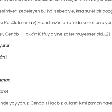
slîmiyeti zedeleyen bu hâl sebebiyle, kısa süreli bir bo
ki Rasûlullah (s.a.v) Efendimizʼin etrafında kenetlenip yen
ler, Cenâb-ı Hakk’ın lûtfuyla yine zafer müyesser oldu.2]
yurur:
kân
3
zaman
hîm
4
eminde yaşıyoruz. Cenâb-ı Hak biz kullarını kimi zaman hayı