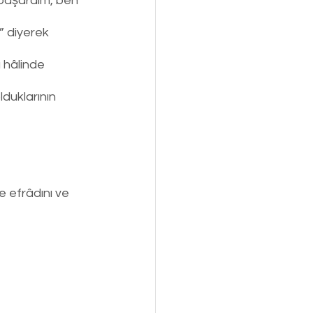
 başardım, ben 
” diyerek 
 hâlinde 
duklarının 
e efrâdını ve 