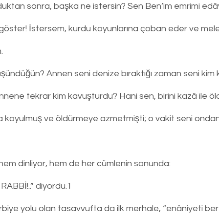
duktan sonra, başka ne istersin? Sen Ben’im emrimi edâ
 göster! İstersem, kurdu koyunlarına çoban eder ve mele
.
şündüğün? Annen seni denize bıraktığı zaman seni kim k
nene tekrar kim kavuşturdu? Hani sen, birini kazâ ile ö
 koyulmuş ve öldürmeye azmetmişti; o vakit seni ondan
i hem dinliyor, hem de her cümlenin sonunda:
ABBİ!..” diyordu.1
biye yolu olan tasavvufta da ilk merhale, “enâniyeti ber