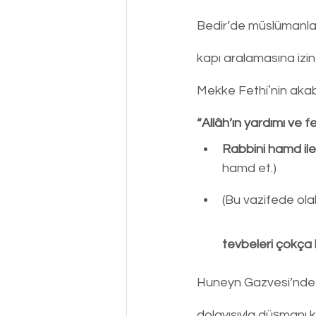
Bedir’de müslümanlara
kapı aralamasına izi
Mekke Fethiʼnin akabi
“Allâh’ın yardımı ve f
Rabbini hamd ile
hamd et.)
(Bu vazifede olab
tevbeleri çokça 
Huneyn Gazvesi’nde d
dolayısıyla düşmanı 