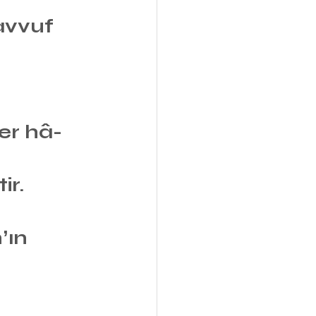
avvuf 
 
er hâ-
r. 
ʼın 