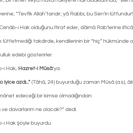
er, bir nîmet veya muvaffakıyete nâil olduklarında; “Ben
ne; “Tevfîk Allahʼtandır; yâ Rabbi, bu Sen’in lûtfundur!
n Cenâb-ı Hak olduğunu îtiraf eder, dâimâ Rab’lerine ilticâ
 lûtfetmediği takdirde, kendilerinin bir “hiç” hükmünde ol
ulluk edebi gösterirler.
-ı Hak, 
Hazret-i Mûsâ
’ya:
 iyice azdı...”
 (Tâhâ, 24) buyurduğu zaman Mûsâ (a.s), âil
emânet edeceği bir kimse olmadığından:
m ve davarlarım ne olacak?” dedi.
-ı Hak şöyle buyurdu: