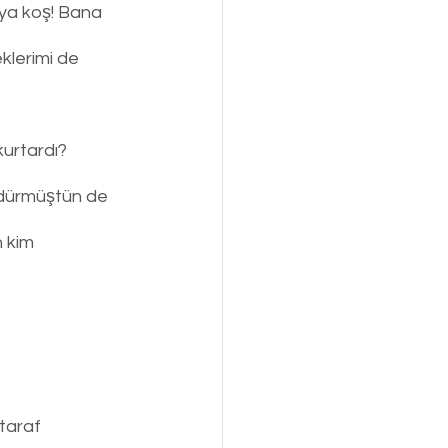
ya koş! Bana 
klerimi de 
urtardı? 
ldürmüştün de 
 kim 
taraf 