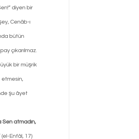
n!” diyen bir 
şey, Cenâb-ı 
ında bütün 
 pay çıkarılmaz.
üyük bir müşrik 
 etmesin, 
nde şu âyet 
da Sen atmadın, 
”
 (el-Enfâl, 17)