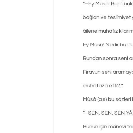
“–Ey Mûsâ! Ben’i bul
bağlan ve teslîmiyet
âilene muhafız kılarım
Ey Mûsâ! Nedir bu dü
Bundan sonra seni an
Firavun seni aramaya
muhafaza etti?..”
Mûsâ (a.s) bu sözler
“–SEN, SEN, SEN YÂ R
Bunun için mânevî ter