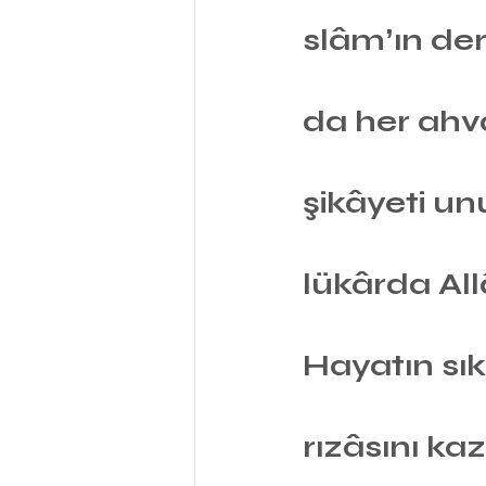
slâmʼın der
da her ahva
şikâyeti un
lükârda All
Hayatın sıkl
rızâsını k