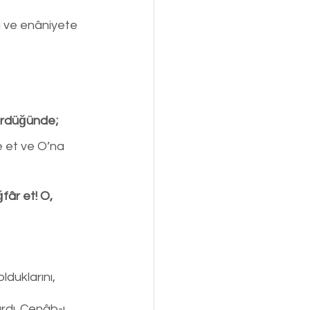
a ve enâniyete 
 gördüğünde;
e et ve O’na 
ğfâr et! O, 
duklarını, 
dı. Cenâb-ı 