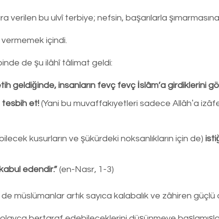
 verilen bu ulvî terbiye; nefsin, başarılarla şımarmasın
n vermemek içindi.
nde de şu ilâhî tâlimat geldi:
etih geldiğinde, insanların fevç fevç İslâm’a girdiklerini
 tesbih et!
 (Yani bu muvaffakıyetleri sadece Allâhʼa izâf
ilecek kusurların ve şükürdeki noksanlıkların için de) 
isti
kabul edendir.” 
(en-Nasr, 1-3)
e müslümanlar artık sayıca kalabalık ve zâhiren güçlü ol
kolayca bertaraf edebileceklerini düşünmeye başlamışlar