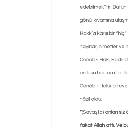
edebilmek”tir. Bütün
gönül kıvamına ulaşm
Hakkʼa karşı bir “hiç
hayırlar, nîmetler ve
Cenâb-ı Hak, Bedirʼde
ordusu bertaraf edild
Cenâb-ı Hakkʼa tevek
nâzil oldu:
“
(Savaşta)
 onları si
fakat Allah attı. Ve 