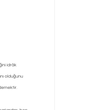
ini idrâk 
anı olduğunu 
demektir. 