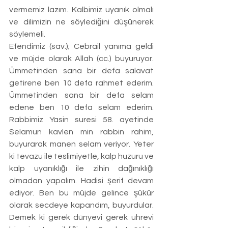
vermemiz lazım. Kalbimiz uyanık olmalı 
ve dilimizin ne söylediğini düşünerek 
söylemeli. 
Efendimiz (sav.); Cebrail yanıma geldi 
ve müjde olarak Allah (cc.) buyuruyor. 
Ümmetinden sana bir defa salavat 
getirene ben 10 defa rahmet ederim. 
Ümmetinden sana bir defa selam 
edene ben 10 defa selam ederim. 
Rabbimiz Yasin suresi 58. ayetinde 
Selamun kavlen min rabbin rahim, 
buyurarak manen selam veriyor. Yeter 
ki tevazu ile teslimiyetle, kalp huzuru ve 
kalp uyanıklığı ile zihin dağınıklığı 
olmadan yapalım. Hadisi şerif devam 
ediyor. Ben bu müjde gelince şükür 
olarak secdeye kapandım, buyurdular. 
Demek ki gerek dünyevi gerek uhrevi 