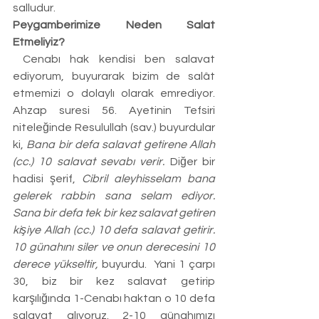
salludur.
Peygamberimize Neden Salat 
Etmeliyiz?
 Cenabı hak kendisi ben salavat 
ediyorum, buyurarak bizim de salât 
etmemizi o dolaylı olarak emrediyor. 
Ahzap suresi 56. Ayetinin Tefsiri 
niteleğinde Resulullah (sav.) buyurdular 
ki, 
Bana bir defa salavat getirene Allah 
(cc.) 10 salavat sevabı verir.
 Diğer bir 
hadisi şerif, 
Cibril aleyhisselam bana 
gelerek rabbin sana selam ediyor. 
Sana bir defa tek bir kez salavat getiren 
kişiye Allah (cc.) 10 defa salavat getirir. 
10 günahını siler ve onun derecesini 10 
derece yükseltir, 
buyurdu.  Yani 1 çarpı 
30, biz bir kez salavat getirip 
karşılığında 1-Cenabı haktan o 10 defa 
salavat alıyoruz. 2-10 günahımızı 