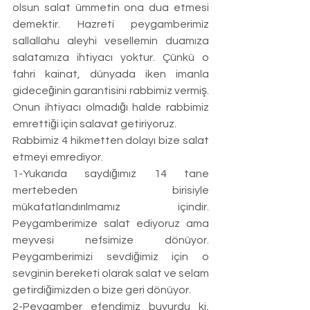
olsun salat ümmetin ona dua etmesi 
demektir. Hazreti peygamberimiz 
sallallahu aleyhi vesellemin duamıza 
salatamıza ihtiyacı yoktur. Çünkü o 
fahri kainat, dünyada iken imanla 
gideceğinin garantisini rabbimiz vermiş. 
Onun ihtiyacı olmadığı halde rabbimiz 
emrettiği için salavat getiriyoruz.
Rabbimiz 4 hikmetten dolayı bize salat 
etmeyi emrediyor. 
1-Yukarıda saydığımız 14 tane 
mertebeden birisiyle 
mükafatlandırılmamız içindir. 
Peygamberimize salat ediyoruz ama 
meyvesi nefsimize dönüyor. 
Peygamberimizi sevdiğimiz için o 
sevginin bereketi olarak salat ve selam 
getirdiğimizden o bize geri dönüyor. 
2-Peygamber efendimiz buyurdu ki, 