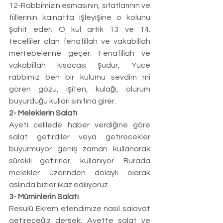
12-Rabbimizin esmasının, sıfatlarının ve 
fiillerinin kainatta işleyişine o kolunu 
şahit eder. O kul artık 13 ve 14. 
tecelliler olan fenafillah ve vakabillah 
mertebelerine geçer. Fenafillah ve 
vakabillah kısacası şudur, Yüce 
rabbimiz ben bir kulumu sevdim mi 
gören gözü, işiten, kulağı, olurum 
buyurduğu kulları sınıfına girer. 
2- Meleklerin Salatı
Ayeti celilede haber verdiğine göre 
salat getirdiler veya getirecekler 
buyurmuyor geniş zaman kullanarak 
sürekli getirirler, kullanıyor. Burada 
melekler üzerinden dolaylı olarak 
aslında bizler ikaz ediliyoruz. 
3- Müminlerin Salatı 
Resulü Ekrem efendimize nasıl salavat 
getireceğiz dersek; Ayette salat ve 