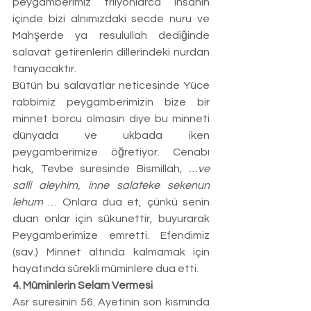
peygamberimiz trilyonlarca insanın 
içinde bizi alnımızdaki secde nuru ve 
Mahşerde ya resulullah dediğinde 
salavat getirenlerin dillerindeki nurdan 
tanıyacaktır. 
Bütün bu salavatlar neticesinde Yüce 
rabbimiz peygamberimizin bize bir 
minnet borcu olmasın diye bu minneti 
dünyada ve ukbada iken 
peygamberimize öğretiyor. Cenabı 
hak, Tevbe suresinde Bismillah, 
…ve 
salli aleyhim, inne salateke sekenun 
lehum 
… Onlara dua et, çünkü senin 
duan onlar için sükunettir, buyurarak 
Peygamberimize emretti. Efendimiz 
(sav.) Minnet altında kalmamak için 
hayatında sürekli müminlere dua etti. 
4. Müminlerin Selam Vermesi
Asr suresinin 56. Ayetinin son kısmında 