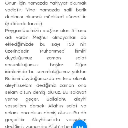
Onun için namazda tahiyyat okumak 
vaciptir. Yine namazda salli barik 
dualarını okumak müekked sünnettir. 
(Şafiilerde farzdır). 
Peygamberimizin meşhur olan 5 tane 
adı vardır. Meşhur olmayanları da 
eklediğimizde bu sayı 150 nin 
üzerindedir. Muhammed ismini 
duyduğumuz zaman salat 
sorumluluğumuz başlar. Diğer 
isimlerinde bu sorumluluğumuz yoktur. 
Bu ismi duyduğumuzda en kısa olarak 
aleyhisselam dediğimiz zaman ona 
selam olsun demiş oluruz. Bu salavat 
yerine geçer. Sallallahu aleyhi 
vessellem dersek Allah'ın salat ve 
selamı ona olsun demiş oluruz. Bu da 
geçerlidir. Aleyhisselatu vesselam 
dediğimiz zaman ise Allah'ın hem salatı 