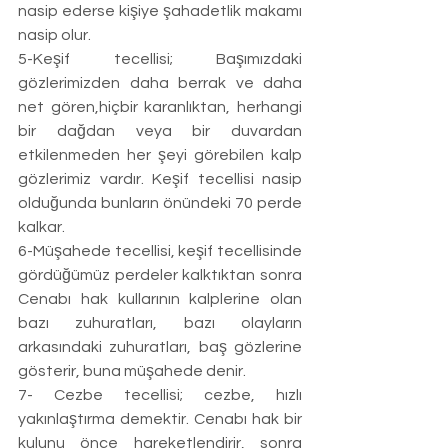
nasip ederse kişiye şahadetlik makamı 
nasip olur. 
5-Keşif tecellisi; Başımızdaki 
gözlerimizden daha berrak ve daha 
net gören,hiçbir karanlıktan, herhangi 
bir dağdan veya bir duvardan 
etkilenmeden her şeyi görebilen kalp 
gözlerimiz vardır. Keşif tecellisi nasip 
olduğunda bunların önündeki 70 perde 
kalkar. 
6-Müşahede tecellisi, keşif tecellisinde 
gördüğümüz perdeler kalktıktan sonra 
Cenabı hak kullarının kalplerine olan 
bazı zuhuratları, bazı olayların 
arkasındaki zuhuratları, baş gözlerine 
gösterir, buna müşahede denir. 
7- Cezbe tecellisi; cezbe, hızlı 
yakınlaştırma demektir. Cenabı hak bir 
kulunu önce hareketlendirir, sonra 