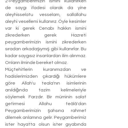
2-Peygamberimizin ismini kullanırken 
de saygı ifadesi olarak da yine 
aleyhisselatu vesselam, sallallahu 
aleyhi vesellemi kullanırız. Öyle kesimler 
var ki gerek Cenabı hakkın ismini 
zikrederken gerek Hazreti 
peygamberimizin ismini zikrederken 
sıradan arkadaşıymış gibi kullanırlar. Bu 
kadar saygısız insanlardan ilim alınmaz. 
Onların ilminde bereket olmaz. 
Müçtehitlerin kuranımızdan ve 
hadislerimizden çıkardığı hükümlere 
göre Allah'u teala'nın isimlerinin 
anıldığında tazim kelimeleriyle 
söylemek Farzdır. Bir müminin salat 
getirmesi Allahu teâlâ'dan 
Peygamberimizin şahsına rahmet 
dilemek anlamına gelir. Peygamberimiz 
ister hayatta olsun ister gıyabında 