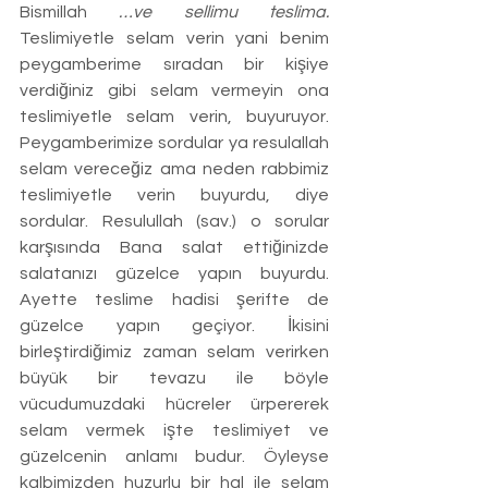
Bismillah 
…ve sellimu teslima. 
Teslimiyetle selam verin yani benim 
peygamberime sıradan bir kişiye 
verdiğiniz gibi selam vermeyin ona 
teslimiyetle selam verin, buyuruyor. 
Peygamberimize sordular ya resulallah 
selam vereceğiz ama neden rabbimiz 
teslimiyetle verin buyurdu, diye 
sordular. Resulullah (sav.) o sorular 
karşısında Bana salat ettiğinizde 
salatanızı güzelce yapın buyurdu. 
Ayette teslime hadisi şerifte de 
güzelce yapın geçiyor. İkisini 
birleştirdiğimiz zaman selam verirken 
büyük bir tevazu ile böyle 
vücudumuzdaki hücreler ürpererek 
selam vermek işte teslimiyet ve 
güzelcenin anlamı budur. Öyleyse 
kalbimizden huzurlu bir hal ile selam 