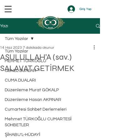
Giriş Yap
Yazı
Tüm Yazılar
14 Haz 2023
7 dakikada okunur
Tüm Yazılar
ASULULLAH’A (sav.)
MEHMET TÜRKOĞLU
SALAVAT GETİRMEK
GENEL DUALAR
CUMA DUALARI
Düzenleme Murat GÖKALP
Düzenleme Hasan AKPINAR
Cumartesi Sohbet Derlemeleri
Mehmet TÜRKOĞLU CUMARTESİ
SOHBETLER
ŞİHABU'L-HÜDAYİ