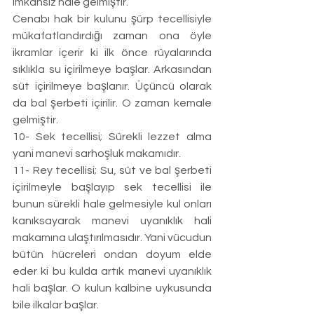
imkansız hale gelmiştir. 
Cenabı hak bir kulunu şürp tecellisiyle 
mükafatlandırdığı zaman ona öyle 
ikramlar içerir ki ilk önce rüyalarında 
sıklıkla su içirilmeye başlar. Arkasından 
süt içirilmeye başlanır. Üçüncü olarak 
da bal şerbeti içirilir. O zaman kemale 
gelmiştir. 
10- Sek tecellisi; Sürekli lezzet alma 
yani manevi sarhoşluk makamıdır. 
11- Rey tecellisi; Su, süt ve bal şerbeti 
içirilmeyle başlayıp sek tecellisi ile 
bunun sürekli hale gelmesiyle kul onları 
kanıksayarak manevi uyanıklık hali 
makamına ulaştırılmasıdır. Yani vücudun 
bütün hücreleri ondan doyum elde 
eder ki bu kulda artık manevi uyanıklık 
hali başlar. O kulun kalbine uykusunda 
bile ilkalar başlar. 