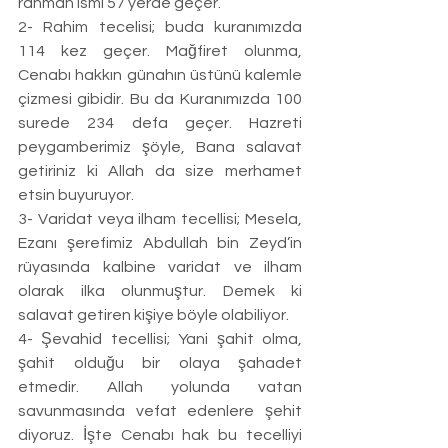
rahman ismi 57 yerde geçer. 
2- Rahim tecelisi; buda kuranımızda 
114 kez geçer. Mağfiret olunma, 
Cenabı hakkın günahın üstünü kalemle 
çizmesi gibidir. Bu da Kuranımızda 100 
surede 234 defa geçer. Hazreti 
peygamberimiz şöyle, Bana salavat 
getiriniz ki Allah da size merhamet 
etsin buyuruyor. 
3- Varidat veya ilham tecellisi; Mesela, 
Ezanı şerefimiz Abdullah bin Zeyd’in 
rüyasında kalbine varidat ve ilham 
olarak ilka olunmuştur. Demek ki 
salavat getiren kişiye böyle olabiliyor. 
4- Şevahid tecellisi; Yani şahit olma, 
şahit olduğu bir olaya şahadet 
etmedir. Allah yolunda vatan 
savunmasında vefat edenlere şehit 
diyoruz. İşte Cenabı hak bu tecelliyi 