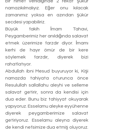
bir nimet verildiğinde 2 rekat şükür 
namazıkılmalıyız. Eğer onu kılacak 
zamanımız yoksa en azından şükür 
secdesi yapabiliriz.
Büyük fakih İmam Tahavi, 
Peygamberimiz her anıldığında salavat 
etmek üzerimize farzdır diyor. İmamı 
kerhi de hayır ömür de bir kere 
söylemek farzdır, diyerek bizi 
rahatlatıyor.
Abdullah ibni Mesud buyuruyor ki, Kişi 
namazda tahiyata oturunca önce 
Resulullah sallallahu aleyhi ve selleme 
salavat getirir, sonra da kendisi için 
dua eder. Bunu biz tahiyyat okuyarak 
yapıyoruz. Esselamu aleyke eyyühenne 
diyerek peygamberimize salavat 
getiriyoruz. Esselamu aleyna diyerek 
de kendi nefsimize dua etmiş oluyoruz. 