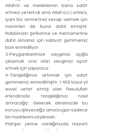
Allah'ın ve meleklerinin bana salât 
etmesi yeterli idi ama Allah (cc.) onlara, 
(yani biz ümmetine) sevap vermek için 
müminleri de buna dahil etmiştir. 
Rabbimizin şefkatine ve merhametine 
dahil olmamız için salavat getirmemiz 
bize emrediliyor. 
3-Peygamberimize saygımızı açığa 
çıkarmak ona olan sevgimizi ispat 
etmek için yapıyoruz. 
4-Tanışıklığımızı artırmak için salat 
getirmemiz emredilmiştir. 1.400 küsur yıl 
evvel vefat etmiş olan Resulullah 
efendimizle tanışıklığımızı nasıl 
artıracağız. Gelecek dersimizde bu 
konuyu işleyeceğiz ama bugün sadece 
bir maddesini söylersek; 
Mahşer yerine vardığımızda Hazreti 