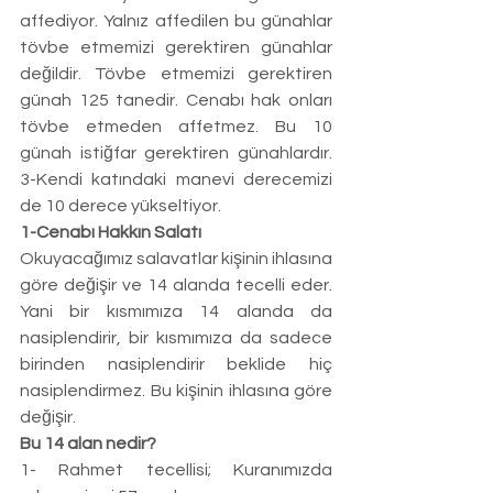
affediyor. Yalnız affedilen bu günahlar 
tövbe etmemizi gerektiren günahlar 
değildir. Tövbe etmemizi gerektiren 
günah 125 tanedir. Cenabı hak onları 
tövbe etmeden affetmez. Bu 10 
günah istiğfar gerektiren günahlardır. 
3-Kendi katındaki manevi derecemizi 
de 10 derece yükseltiyor. 
1-Cenabı Hakkın Salatı 
Okuyacağımız salavatlar kişinin ihlasına 
göre değişir ve 14 alanda tecelli eder. 
Yani bir kısmımıza 14 alanda da 
nasiplendirir, bir kısmımıza da sadece 
birinden nasiplendirir beklide hiç 
nasiplendirmez. Bu kişinin ihlasına göre 
değişir. 
Bu 14 alan nedir? 
1- Rahmet tecellisi; Kuranımızda 