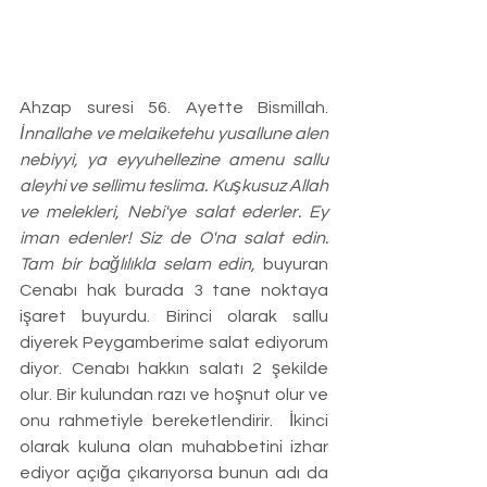
Ahzap suresi 56. Ayette Bismillah. 
İnnallahe ve melaiketehu yusallune alen 
nebiyyi, ya eyyuhellezine amenu sallu 
aleyhi ve sellimu teslima. Kuşkusuz Allah 
ve melekleri, Nebi'ye salat ederler. Ey 
iman edenler! Siz de O'na salat edin. 
Tam bir bağlılıkla selam edin, 
buyuran 
Cenabı hak burada 3 tane noktaya 
işaret buyurdu. Birinci olarak sallu 
diyerek Peygamberime salat ediyorum 
diyor. Cenabı hakkın salatı 2 şekilde 
olur. Bir kulundan razı ve hoşnut olur ve 
onu rahmetiyle bereketlendirir.  İkinci 
olarak kuluna olan muhabbetini izhar 
ediyor açığa çıkarıyorsa bunun adı da 