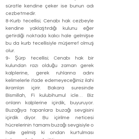
süratle kendine çeker ise bunun adı 
cezbetmedir. 
8-Kurb tecellisi; Cenabı hak cezbeyle 
kendine yaklaştırdığı kulunu eğer 
getirdiği noktada kalıcı hale gelmişse 
bu da kurb tecellisiyle müşerref olmuş 
olur. 
9- Şürp tecellisi; Cenabı hak bir 
kulundan razı olduğu zaman gerek 
kalplerine, gerek ruhlarına adını 
kelimelerle ifade edemeyeceğimiz ilahi 
ikramları içirir. Bakara suresinde 
Bismillah, Fi kulubihumul icle… Biz 
onların kalplerine içirdik, buyuruyor. 
Buzağıya tapanlara buzağı sevgisini 
içirdik diyor. Bu içirilme neticesi 
hücrelerinin tamamı buzağı sevgisiyle o 
hale gelmiş ki ondan kurtulması 