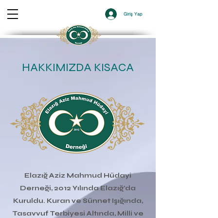
Giriş Yap
HAKKIMIZDA KISACA
Elazığ Aziz Mahmud Hüdayi
Derneği, 2012 Yılında Elazığ'da
Kuruldu. Kuran ve Sünnet Işığında,
Tasavvuf Terbiyesi Altında, Milli ve