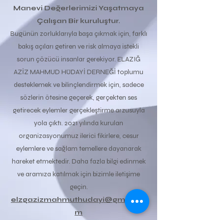
Manevi Değerlerimizi Yaşatmaya
Çalışan Bir kuruluştur.
Bugünün zorluklarıyla başa çıkmak için, farklı
bakış açıları getiren ve risk almaya istekli
sorun çözücü insanlar gerekiyor. ELAZIĞ
AZİZ MAHMUD HÜDAYİ DERNEĞİ toplumu
desteklemek ve bilinçlendirmek için, sadece
sözlerin ötesine geçerek, gerçekten ses
getirecek eylemler gerçekleştirme arzusuyla
yola çıktı. 2021 yılında kurulan
organizasyonumuz ilerici fikirlere, cesur
eylemlere ve sağlam temellere dayanarak
hareket etmektedir. Daha fazla bilgi edinmek
ve aramıza katılmak için bizimle iletişime
geçin.
elzgazizmahmuthudayi@gmail.co
m